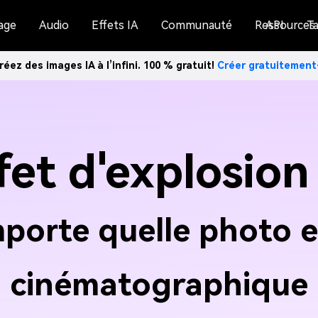
age
Audio
Effets IA
Communauté
Ressources
API
Ta
réez des images IA à l’infini. 100 % gratuit!
Créer gratuitemen
fet d'explosion
mporte quelle photo e
cinématographique