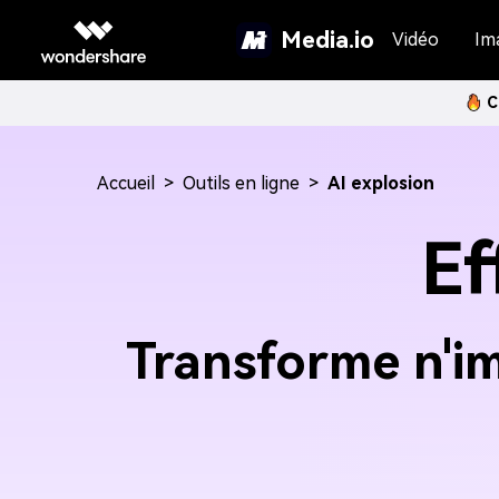
Media.io
Vidéo
Im
C
Accueil
>
Outils en ligne
>
AI explosion
Ef
Transforme n'i