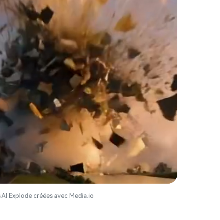
 images IA
. 100 %
 AI Explode créées avec Media.io