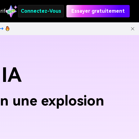
rifs
Connectez-Vous
Essayer gratuitement
t→
 IA
n une explosion