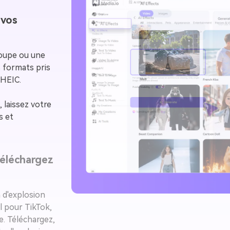
 vos
roupe ou une
 formats pris
 HEIC.
, laissez votre
s et
téléchargez
 d'explosion
l pour TikTok,
e. Téléchargez,