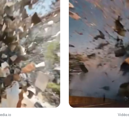
Créez des
à l’infini
gratuit!
edia.io
Vidéos