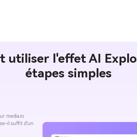
Créer Gratuitement →
tiliser l'effet AI Expl
étapes simples
ur media.io
-il suffit d'un