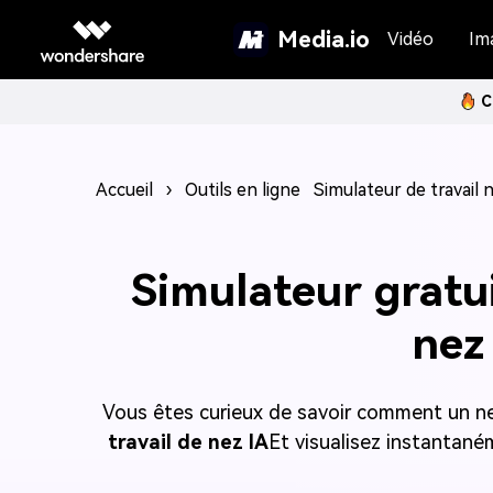
Media.io
Vidéo
Im
C
Accueil
›
Outils en ligne
Simulateur de travail 
Simulateur gratui
nez
Vous êtes curieux de savoir comment un nez 
travail de nez IA
Et visualisez instantaném