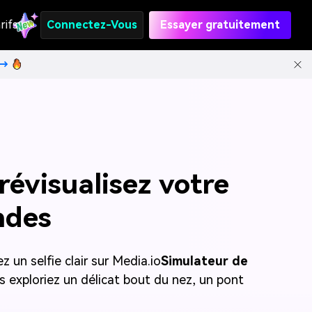
rifs
Connectez-Vous
Essayer gratuitement
t→
révisualisez votre
ndes
 un selfie clair sur Media.io
Simulateur de
s exploriez un délicat bout du nez, un pont