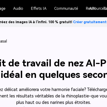
age
Audio
Effets IA
Communauté
Ressources
API
Ta
réez des images IA à l’infini. 100 % gratuit!
Créer gratuitemen
nasal
t de travail de nez AI-P
 idéal en quelques seco
délicat améliorera votre harmonie faciale? Téléchargez
ent les résultats véritables de la rhinoplastie-que vou
plus haut ou des narines plus étroites.