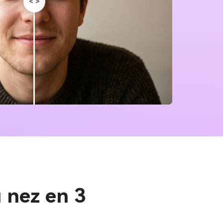
<
>
 nez en 3