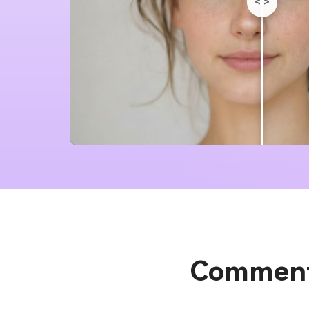
<
>
Comment 