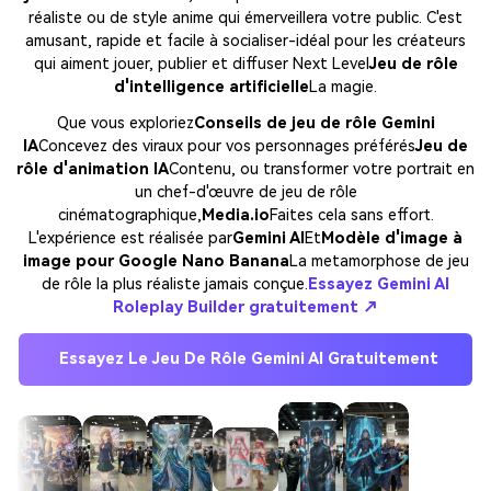
réaliste ou de style anime qui émerveillera votre public. C'est
amusant, rapide et facile à socialiser-idéal pour les créateurs
qui aiment jouer, publier et diffuser Next Level
Jeu de rôle
d'intelligence artificielle
La magie.
Que vous exploriez
Conseils de jeu de rôle Gemini
IA
Concevez des viraux pour vos personnages préférés
Jeu de
rôle d'animation IA
Contenu, ou transformer votre portrait en
un chef-d'œuvre de jeu de rôle
cinématographique,
Media.io
Faites cela sans effort.
L'expérience est réalisée par
Gemini AI
Et
Modèle d'image à
image pour Google Nano Banana
La metamorphose de jeu
de rôle la plus réaliste jamais conçue.
Essayez Gemini AI
Roleplay Builder gratuitement ↗
Essayez Le Jeu De Rôle Gemini AI Gratuitement