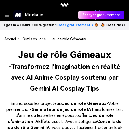
Media.io
Essayer gratuitement
 l’infini. 100 % gratuit!
Créer gratuitement→
Créez des images IA à l’
Accueil
›
Outils en ligne
›
Jeu de rôle Gémeaux
Jeu de rôle Gémeaux
-Transformez l'imagination en réalité
avec AI Anime Cosplay soutenu par
Gemini AI Cosplay Tips
Entrez sous les projecteurs
Jeu de rôle Gémeaux
-Votre
premier choix
Générateur de jeu de rôle IA
Transformez l'art
d'anime ou les selfies en époustouflant
Jeu de rôle
d'animation IA
Effets visuels. Avec intelligence
Conseils de
jeu de rôle Gemini IA
, vous pouvez facilement créer un look