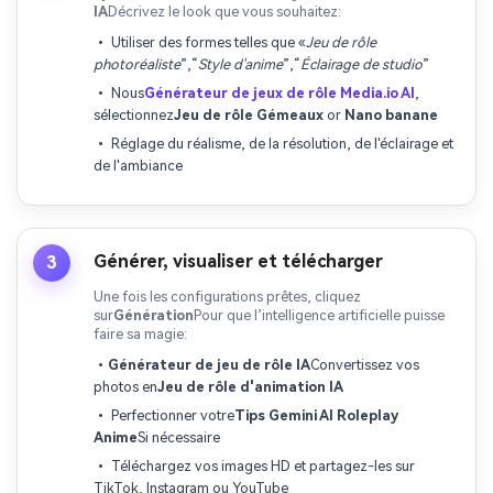
IA
Décrivez le look que vous souhaitez:
• Utiliser des formes telles que «
Jeu de rôle
photoréaliste
”,“
Style d'anime
”,“
Éclairage de studio
”
• Nous
Générateur de jeux de rôle Media.io AI
,
sélectionnez
Jeu de rôle Gémeaux
or
Nano banane
• Réglage du réalisme, de la résolution, de l'éclairage et
de l'ambiance
Générer, visualiser et télécharger
3
Une fois les configurations prêtes, cliquez
sur
Génération
Pour que l’intelligence artificielle puisse
faire sa magie:
•
Générateur de jeu de rôle IA
Convertissez vos
photos en
Jeu de rôle d'animation IA
• Perfectionner votre
Tips Gemini AI Roleplay
Anime
Si nécessaire
• Téléchargez vos images HD et partagez-les sur
TikTok, Instagram ou YouTube