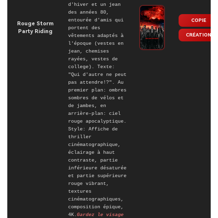
d'hiver et un jean
des années 80,
entourée d'amis qui
COPIE
Rouge Storm
portent des
Party Riding
CRÉATION
vêtements adaptés à
l'époque (vestes en
jean, chemises
rayées, vestes de
college). Texte:
"Qui d'autre ne peut
pas attendre!?". Au
premier plan: ombres
sombres de vélos et
de jambes, en
arrière-plan: ciel
rouge apocalyptique.
Style: Affiche de
thriller
cinématographique,
éclairage à haut
contraste, partie
inférieure désaturée
et partie supérieure
rouge vibrant,
textures
cinématographiques,
composition épique,
4K.
Gardez le visage