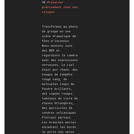
4K.
Préserver
précisément tous nos
visages.
Transformez ma photo
de groupe en une
scène dramatique de
fête d'inconnus.
Nous montons tous
des BMX et
regardions la caméra
avec des expressions
nerveuses. Le ciel
était pur chaos: des
nuages de tempête
rouge sang, de
multiples coups de
foudre brillants,
des signes rouges
lumineux du titre de
choses étrangères,
des particules de
cendres volcaniques
flottant partout.
Les branches mortes
encadrent les bords.
Je porte une veste