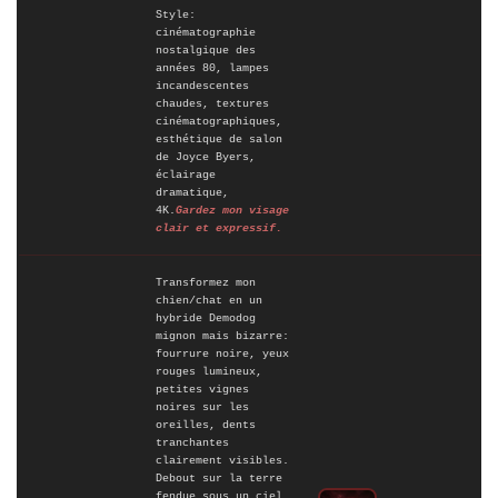
Style:
cinématographie
nostalgique des
années 80, lampes
incandescentes
chaudes, textures
cinématographiques,
esthétique de salon
de Joyce Byers,
éclairage
dramatique,
4K.
Gardez mon visage
clair et expressif.
Transformez mon
chien/chat en un
hybride Demodog
mignon mais bizarre:
fourrure noire, yeux
rouges lumineux,
petites vignes
noires sur les
oreilles, dents
tranchantes
clairement visibles.
Debout sur la terre
fendue sous un ciel