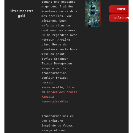
tenant une enceinte
argentée. J'ai des
COPIE
Filtre monstre
écouteurs noirs dans
gelé
mes oreilles. Vue
CRÉATION
aérienne. Deux
enfants vêtus de
costumes des années
80 me regardent avec
horreur. Arrière-
plan: Herbe de
cimetière verte hors
mise au point.
Style: Stranger
Things Demogorgon
inspiré par la
transformation,
couleur froide,
horreur
surnaturelle, film
4K.
Gardez mes traits
faciaux
reconnaissables.
Transformez-moi en
une créature
inspirée de Vecna:
visage et cou