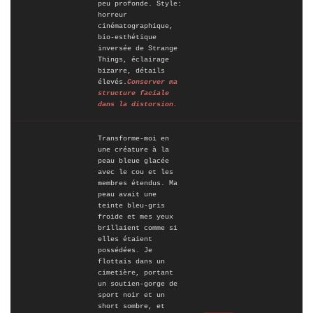
peu profonde. Style:
horreur
cinématographique,
bio-esthétique
inversée de Strange
Things, éclairage
bizarre, détails
élevés.
Conserver ma
structure faciale
dans la distorsion.
Transforme-moi en
une créature à la
peau bleue glacée
avec le cou et les
membres étendus. Ma
peau avait une
teinte bleu-gris
froide et mes yeux
brillaient comme si
elles étaient
possédées. Je
flottais dans un
cimetière, portant
un soutien-gorge de
sport noir et un
short sombre, et