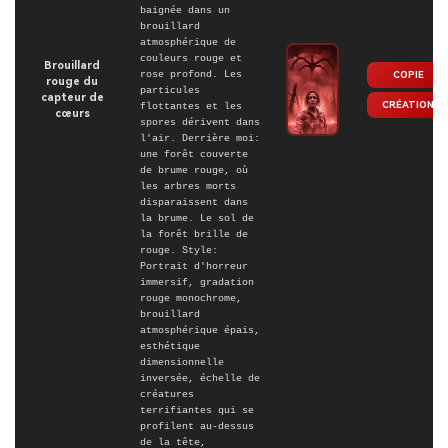
baignée dans un
brouillard
atmosphérique de
couleurs rouge et
Brouillard
rose profond. Les
COPIE
rouge du
particules
capteur de
CRÉATION
flottantes et les
cœurs
spores dérivent dans
l'air. Derrière moi:
une forêt couverte
de brume rouge, où
les arbres morts
disparaissent dans
la brume. Le sol de
la forêt brille de
rouge. Style:
Portrait d'horreur
immersif, gradation
rouge monochrome,
brouillard
atmosphérique épais,
esthétique
dimensionnelle
inversée, échelle de
créatures
terrifiantes qui se
profilent au-dessus
de la tête,