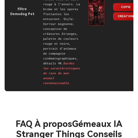
rouge à l'envers. La
COPIE
Filtre
brume et les spores
Demodog Pet
flottantes les
CRÉATION
entourent. Style:
horreur mignonne,
conception de
créatures étranges,
palette de couleurs
rouge et noire,
portrait d'animaux
de compagnie
cinématographiques,
détails 4K.
Gardez
les caractéristiques
de race de mon
animal
reconnaissable.
FAQ À propos
Gémeaux IA
Stranger Things Conseils