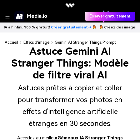
Media.io
Essayer gratuitement
 100 % gratuit!
Créer gratuitement→
Créez des images IA à l’infini. 10
Accueil
›
Effets d'image
›
Gemini AI Stranger Things Prompt
Astuce Gemini AI
Stranger Things: Modèle
de filtre viral AI
Astuces prêtes à copier et coller
pour transformer vos photos en
effets d'intelligence artificielle
étranges en 30 secondes.
Accédez au meilleur
Gémeaux IA Stranger Things