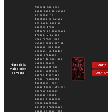
Montrez-moi être
piégé dans la vision
de Vecna: je
flottais en milieu
des airs, dans un
clocher brisé,
entouré de souvenirs
brisés. J’ai les
yeux fermés, mon
visage tendu par la
douleur, mes bras
étendus. La foudre
rouge craquait
autour de moi. Des
vignes noires
Filtre de la
COPIE
enroulaient mon
malédiction
corps. Contexte:
CRÉATION
de Vecna
cadran d'horloge
brisé, fragments
flottants, ciel
rouge foncé. Styles:
Horreur Fantasy,
Strange Things
Saison 4 séquence
Vecna Cauchemar,
palette dramatique
rouge et noir, VFX