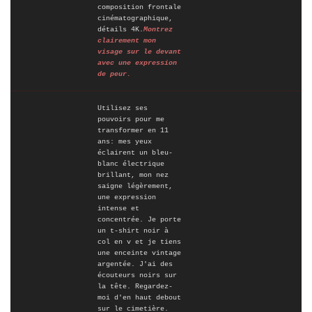
composition frontale
cinématographique,
détails 4K.
Montrez
clairement mon
visage sur le devant
avec une expression
de peur.
Créez des images IA
Utilisez ses
pouvoirs pour me
à l’infini. 100 %
transformer en 11
gratuit!
ans: mes yeux
éclairent un bleu-
blanc électrique
Créer Gratuitement →
brillant, mon nez
saigne légèrement,
une expression
intense et
concentrée. Je porte
un t-shirt noir à
col en v et je tiens
une enceinte vintage
argentée. J'ai des
écouteurs noirs sur
la tête. Regardez-
moi d'en haut debout
sur le cimetière.