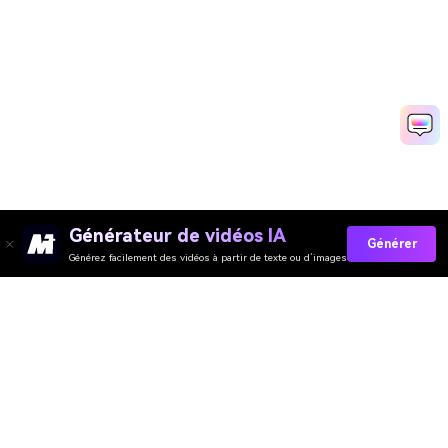
Générateur de vidéos IA
Générer
Générez facilement des vidéos à partir de texte ou d’images
Collez Vos Invites Maintenant →
Media.io Online Tools Quality Rating：
4.7 (162,357 Votes)