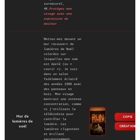
surnaturel,
4K.
Protégez mon
visage avec une
expression de
douleur.
Mettez-moi devant un
mur recouvert de
lumières de Noël
colorées sur
lesquelles mon nom
est épelé (ou «
courir »). Je suis
dans un salon
faiblement éclairé
des années 1980 avec
des panneaux en
bois. Mon visage
montrait une intense
concentration, comme
si j'utilisais la
télékinésie pour
Mur de
COPIE
contrôler la
lumières de
lumière. Les
CRÉATION
noël
lumières clignotent
et brillent
successivement.