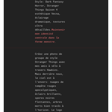
Style: Dark Fantasy
Horror, Stranger
Things Saison 4
esthétique Vecna,
éclairage
dramatique, textures
ultra
détaillées.
Maintenir
mon identité
centrale dans la
forme monstre.
Créez une photo de
groupe de style
Stranger Things avec
mes amis à vélo à
travers Hawkins.
Mais derrière nous,
le ciel est à
l'envers: nuages de
tempête rouges
apocalyptiques,
éclairs brillants,
spores noires
flottantes, arbres
morts bien tracés à
l'horizon. Le logo