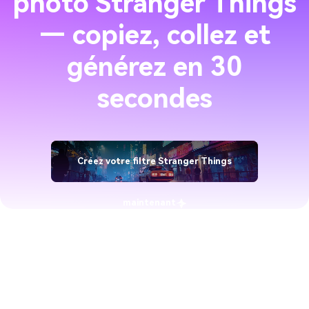
photo Stranger Things
— copiez, collez et
générez en 30
secondes
Créez votre filtre Stranger Things
maintenant