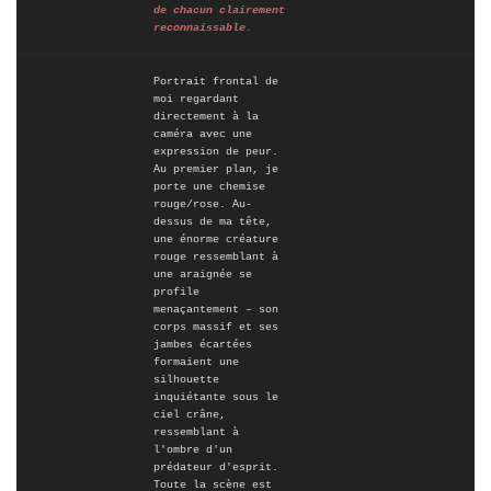
de chacun clairement
reconnaissable.
Portrait frontal de
moi regardant
directement à la
caméra avec une
expression de peur.
Au premier plan, je
porte une chemise
rouge/rose. Au-
dessus de ma tête,
une énorme créature
rouge ressemblant à
une araignée se
profile
menaçantement – son
corps massif et ses
jambes écartées
formaient une
silhouette
inquiétante sous le
ciel crâne,
ressemblant à
l'ombre d'un
prédateur d'esprit.
Toute la scène est