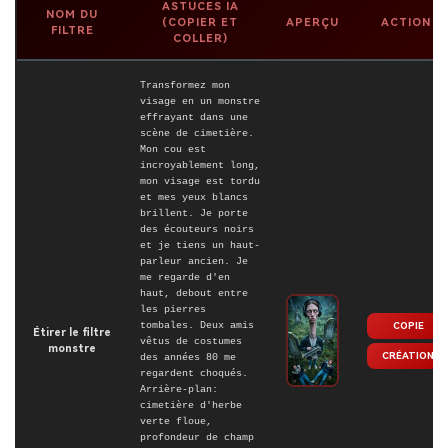
ASTUCES IA
NOM DU
(COPIER ET
APERÇU
ACTION
FILTRE
COLLER)
Transformez mon
visage en un monstre
effrayant dans une
scène de cimetière.
Mon cou est
incroyablement long,
mon visage est tordu
et mes yeux blancs
brillent. Je porte
des écouteurs noirs
et je tiens un haut-
parleur ancien. Je
me regarde d'en
haut, debout entre
les pierres
tombales. Deux amis
COPIE
Étirer le filtre
vêtus de costumes
monstre
CRÉATION
des années 80 me
regardent choqués.
Arrière-plan:
cimetière d'herbe
verte floue,
profondeur de champ