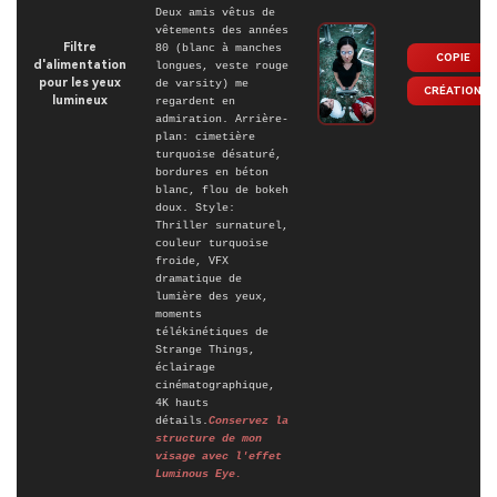
Deux amis vêtus de
vêtements des années
Filtre
80 (blanc à manches
COPIE
d'alimentation
longues, veste rouge
pour les yeux
de varsity) me
CRÉATION
lumineux
regardent en
admiration. Arrière-
plan: cimetière
turquoise désaturé,
bordures en béton
blanc, flou de bokeh
doux. Style:
Thriller surnaturel,
couleur turquoise
froide, VFX
dramatique de
lumière des yeux,
moments
télékinétiques de
Strange Things,
éclairage
cinématographique,
4K hauts
détails.
Conservez la
structure de mon
visage avec l'effet
Luminous Eye.