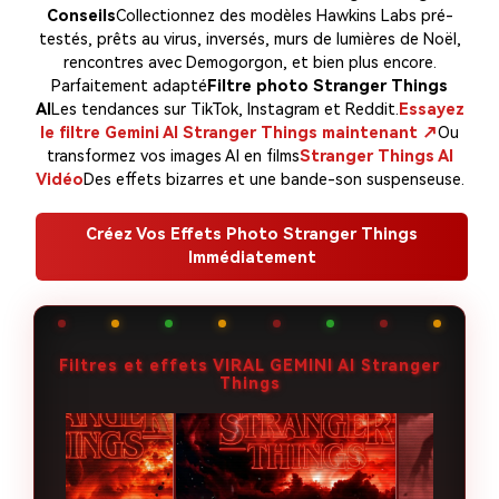
Conseils
Collectionnez des modèles Hawkins Labs pré-
testés, prêts au virus, inversés, murs de lumières de Noël,
rencontres avec Demogorgon, et bien plus encore.
Parfaitement adapté
Filtre photo Stranger Things
AI
Les tendances sur TikTok, Instagram et Reddit.
Essayez
le filtre Gemini AI Stranger Things maintenant ↗
Ou
transformez vos images AI en films
Stranger Things AI
Vidéo
Des effets bizarres et une bande-son suspenseuse.
Créez Vos Effets Photo Stranger Things
Immédiatement
Filtres et effets VIRAL GEMINI AI Stranger
Things