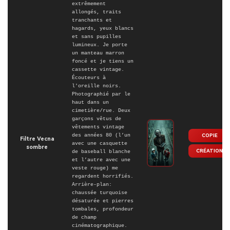
extrêmement
allongés, traits
tranchants et
hagards, yeux blancs
et sans pupilles
lumineux. Je porte
un manteau marron
foncé et je tiens un
cassette vintage.
Écouteurs à
l'oreille noirs.
Photographié par le
haut dans un
cimetière/rue. Deux
garçons vêtus de
vêtements vintage
des années 80 (l’un
COPIE
Filtre Vecna
avec une casquette
sombre
CRÉATION
de baseball blanche
et l’autre avec une
veste rouge) me
regardent horrifiés.
Arrière-plan:
chaussée turquoise
désaturée et pierres
tombales, profondeur
de champ
cinématographique.