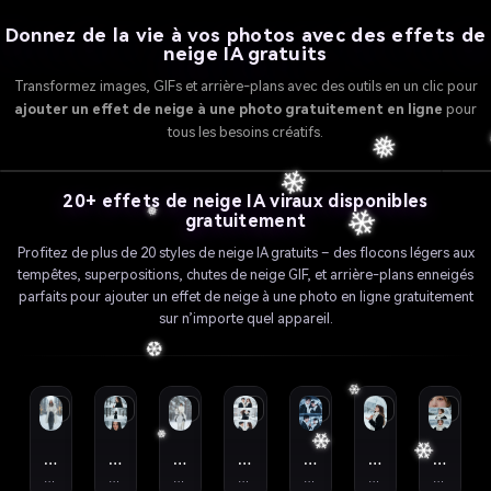
Donnez de la vie à vos photos avec des effets de
neige IA gratuits
Rendez vos selfies immédiatement prêts pour
Tr
Transformez images, GIFs et arrière-plans avec des outils en un clic pour
l’hiver
ajouter un effet de neige à une photo gratuitement en ligne
pour
Transformez instantanément selfies ou portraits avec l’IA
Voir détails
tous les besoins créatifs.
ajouter un effet de neige à une photo
pour
e
Créez des publications sur
, parfait pour des mises à jour
gratuitement en ligne
les réseaux sociaux à thème
❄
festives sur Instagram et TikTok. Un simple clic peut
f
20+ effets de neige IA viraux disponibles
❅
hivernal
✕
✕
Social
Fê
1
convertir vos clichés quotidiens en contenus hivernaux
gratuitement
❄
chaleureux correspondant aux tendances saisonnières et
Profitez de plus de 20 styles de neige IA gratuits – des flocons légers aux
augmentant l’engagement.
❅
tempêtes, superpositions, chutes de neige GIF, et arrière-plans enneigés
parfaits pour ajouter un effet de neige à une photo en ligne gratuitement
Ajouter de la neige aux photos sociales
❄
sur n’importe quel appareil.
❅
1
2
3
4
5
6
7
❆
Ville enneigée
Forêt enneigée
Équestre hivernal
Couple enneigé
Couple en forêt
Hiver coréen
Triptyqu
Portrait de mode
Portrait cinématographique
Cinématique éthérée
Romance urbaine
Cinématique frais
Portrait romantique
Portrait ém