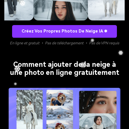
❅
❄
Créez Vos Propres Photos De Neige IA ❅
En ligne et gratuit • Pas de téléchargement • Pas de VPN requis
❄
❅
❅
Comment ajouter de la neige à
❅
une photo en ligne gratuitement
❆
❄
❆
❅