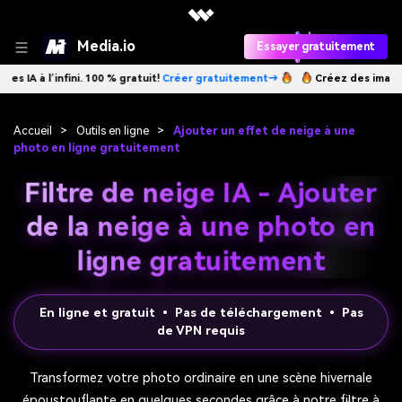
Media.io
Essayer gratuitement
infini. 100 % gratuit!
Créer gratuitement→
Créez des images IA à l’infi
Accueil
>
Outils en ligne
>
Ajouter un effet de neige à une
photo en ligne gratuitement
Filtre de neige IA - Ajouter
de la neige à une photo en
ligne gratuitement
En ligne et gratuit • Pas de téléchargement • Pas
de VPN requis
Transformez votre photo ordinaire en une scène hivernale
époustouflante en quelques secondes grâce à notre filtre à