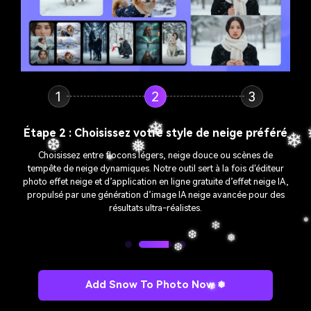
❄
1
2
3
❆
Étape 3 : Téléchargez votre photo et générez
Téléchargez votre image, cliquez sur "générer" et laissez la magie
❄
opérer. Vous pouvez même ajouter un effet de chute de neige à
❆
une photo GIF en ligne gratuitement, créer des scènes animées
enneigées ou simplement appliquer un filtre neige à une photo
pour une touche hivernale classique.
❅
Add Snow To Photo Now ❅