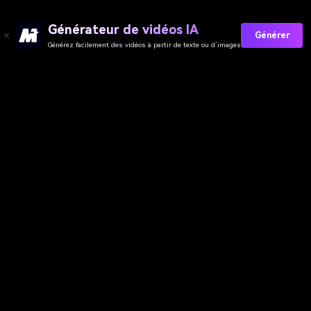
Générateur de vidéos IA
Générer
Générez facilement des vidéos à partir de texte ou d’images
Collez Vos Invites Maintenant →
Media.io Online Tools Quality Rating：
4.7 (162,357 Votes)
Générateur de Vidéo
Générateur d’Images
Générateur de Musique