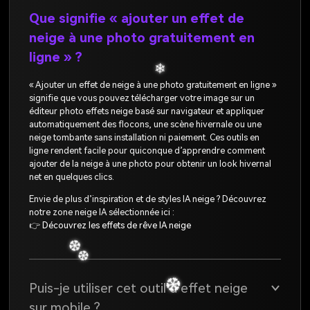
❄
Que signifie « ajouter un effet de
neige à une photo gratuitement en
ligne » ?
❅
❄
« Ajouter un effet de neige à une photo gratuitement en ligne »
signifie que vous pouvez télécharger votre image sur un
éditeur photo effets neige basé sur navigateur et appliquer
❅
automatiquement des flocons, une scène hivernale ou une
neige tombante sans installation ni paiement. Ces outils en
ligne rendent facile pour quiconque d’apprendre comment
ajouter de la neige à une photo pour obtenir un look hivernal
net en quelques clics.
Envie de plus d’inspiration et de styles IA neige ? Découvrez
notre zone neige IA sélectionnée ici :
👉
Découvrez les effets de rêve IA neige
❄
❆
Puis-je utiliser cet outil d’effet neige
sur mobile ?