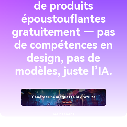
de produits
époustouflantes
gratuitement — pas
de compétences en
design, pas de
modèles, juste l’IA.
Générez une maquette IA gratuite
maintenant