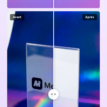
Avant
Après
<
>