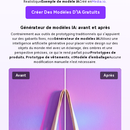
Realistique
Exemple de modèle IA
Créé en
Media.io
.
Créer Des Modèles D'IA Gratuits
Générateur de modèles IA: avant et après
Contrairement aux outils de prototyping traditionnels qui s'appuient
sur des gabarits fixes, nos
Générateur de modèles IA
Utilisez une
intelligence artificielle générative pour placer votre design sur des
objets du monde réel avec un éclairage, des ombres et une
perspective précises, ce qui le rend parfait pour
Prototypes de
produits
,
Prototype de vêtements
, et
Modèle d'emballage
Aucune
modification manuelle n'est nécessaire.
Avant
Après