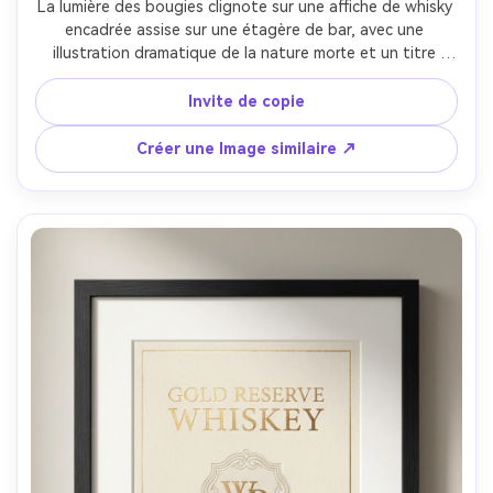
La lumière des bougies clignote sur une affiche de whisky 
encadrée assise sur une étagère de bar, avec une 
illustration dramatique de la nature morte et un titre 
audacieux écrit à la main, une brume de fumée subtile, 
une vignette sombre, une mise en page prête à 
Invite de copie
l'impression avec des marges nettes, photographiée à 50 
mm, un éclairage discret, des réflexions réalistes sur le 
Créer une Image similaire ↗
cadre en verre, un détail d'affiche tranchant-AR 4:5