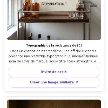
Typographie de la résistance du fût
Dans un chariot de bar moderne, une affiche encadrée 
présente une hiérarchie typographique surdimensionnée: 
nom de style de marque, sous-titre «cask strength», et 
une courte ligne de dédicace, encre noire sur papier crème 
chaud avec grain subtil, prêt à imprimer 300 dpi, prise 
Invite de copie
directe sur 50 mm, lumière claire et remplissage doux, 
bords nets et ton papier réaliste-AR 4:5
Créer une Image similaire ↗