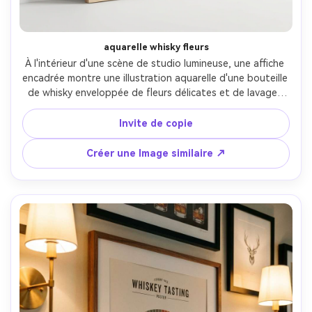
aquarelle whisky fleurs
À l'intérieur d'une scène de studio lumineuse, une affiche 
encadrée montre une illustration aquarelle d'une bouteille 
de whisky enveloppée de fleurs délicates et de lavages 
doux, des lettres serif modernes élégantes pour la ligne 
toast, des accents pastel équilibrés avec des tons 
Invite de copie
chauds d'ambre, prêt à imprimer 300 dpi, prise sur 85mm, 
éclairage softbox diffus, tapis blanc propre, texture 
Créer une Image similaire ↗
papier réaliste-AR 4:5