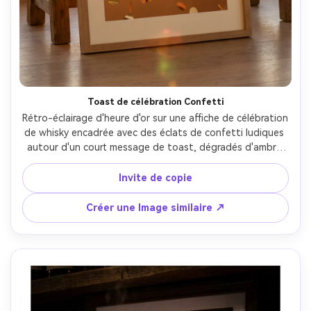
Toast de célébration Confetti
Rétro-éclairage d'heure d'or sur une affiche de célébration 
de whisky encadrée avec des éclats de confetti ludiques 
autour d'un court message de toast, dégradés d'ambre 
chaud, titre sans serif propre avec petit sous-texte serif, 
conçu avec une large bordure de mat pour l'encadrement, 
Invite de copie
shot 85mm, éclair doux, ombres naturelles, finition 
d'impression haute résolution-AR 4:5
Créer une Image similaire ↗