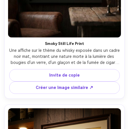
Smoky Still Life Print
Une affiche sur le thème du whisky exposée dans un cadre 
noir mat, montrant une nature morte à la lumière des 
bougies d'un verre, d'un glaçon et de la fumée de cigare 
se recourbant dans le titre, une palette d'ambre chaude, 
des lettres serifs modernes, des marges généreuses, une 
Invite de copie
texture de papier subtile, prêt à imprimer 300 dpi, 
photographié 85 mm f/1.8 avec une profondeur de champ 
Créer une Image similaire ↗
peu profonde, un contraste humoreux, une mise au point 
nette sur la surface de l'affiche, des points forts et des 
ombres réalistes-AR 4:5