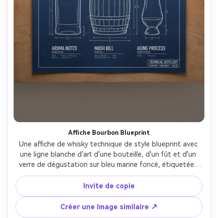
Affiche Bourbon Blueprint
Une affiche de whisky technique de style blueprint avec 
une ligne blanche d'art d'une bouteille, d'un fût et d'un 
verre de dégustation sur bleu marine foncé, étiquetées 
callouts pour les notes d'arôme, billet de purée et 
vieillissement, appariement sans serif moderne, mise en 
Invite de copie
page précise de la grille, prêt à imprimer 300 dpi, affiché 
comme une affiche clipsée sur un tableau de studio, haut-
Créer une Image similaire ↗
vers-bas 50 mm, éclairage softbox propre, lignes nettes, 