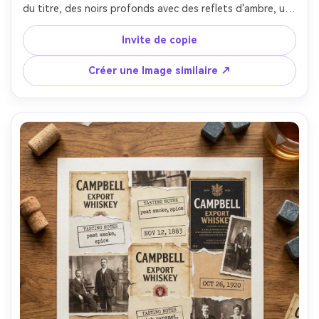
du titre, des noirs profonds avec des reflets d'ambre, une 
superposition de fumée subtile, des lettres condensées 
audacieuses, des marges sûres d'impression, affichées 
Invite de copie
dans un cadre à côté des étagères de bar, objectif 35 
mm, scène faiblement lumineuse avec un neon pratique et 
Créer une Image similaire ↗
une lumière de jante, des réflexions réalistes sur le verre, 
une mise au point nette-AR 4:5