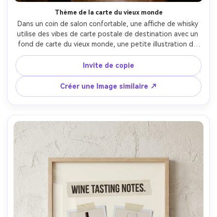
Thème de la carte du vieux monde
Dans un coin de salon confortable, une affiche de whisky 
utilise des vibes de carte postale de destination avec un 
fond de carte du vieux monde, une petite illustration de 
bouteille estampillée comme une marque de passeport et 
une ligne de localisation personnalisée (ville, année), 
Invite de copie
placée dans une bordure d'affiche, photographiée 35 mm 
avec la lumière chaude de la lampe, des marron riches, une 
Créer une Image similaire ↗
texture d'impression réaliste, une mise au point nette-AR 
4:5