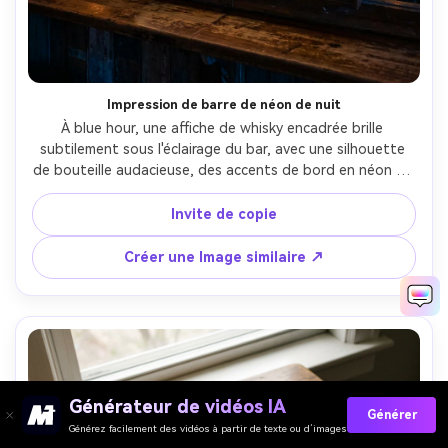
Impression de barre de néon de nuit
À blue hour, une affiche de whisky encadrée brille 
subtilement sous l'éclairage du bar, avec une silhouette 
de bouteille audacieuse, des accents de bord en néon et 
des lettres serifs modernes, une bordure prête à imprimer 
et une mise en page sans saignement, photographiée sur 
Invite de copie
Sony A7IV 35mm, contraste humoreux, réflexions 
réalistes, mise au point nette sur la surface de l'affiche-
Créer une Image similaire ↗
AR 4:5
Générateur de vidéos IA
Générer
Générez facilement des vidéos à partir de texte ou d’images