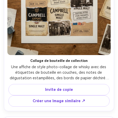
Créez des images IA
à l’infini. 100 %
gratuit!
Créer Gratuitement →
Collage de bouteille de collection
Une affiche de style photo-collage de whisky avec des 
étiquettes de bouteille en couches, des notes de 
dégustation estampillées, des bords de papier déchirés 
et de petites légende de date, disposée dans une grille 
d'affiche propre avec une large bordure, présentée 
Invite de copie
comme une impression plate sur une table avec un liège 
et des pierres de whisky, 50 mm de haut en bas, lumière 
Créer une Image similaire ↗
du jour douce, fibres de papier réalistes, type lisible 
nette-AR 4:5