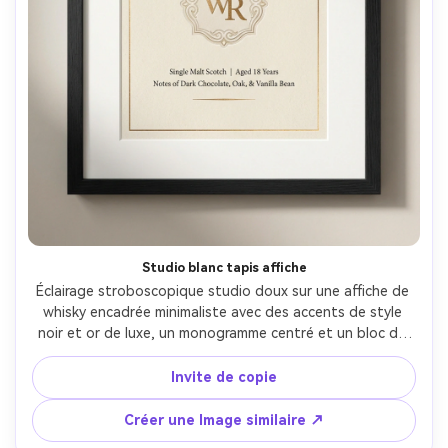
Studio blanc tapis affiche
Éclairage stroboscopique studio doux sur une affiche de 
whisky encadrée minimaliste avec des accents de style 
noir et or de luxe, un monogramme centré et un bloc de 
notes de dégustation propre, tapis blanc et bordure 
épaisse pour un encadrement premium, objectif 85 mm 
Invite de copie
droit, typographie nette, ombres naturelles, papier 
réaliste et brillance de papier- -ar 4:5
Créer une Image similaire ↗