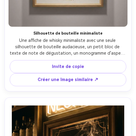
Silhouette de bouteille minimaliste
Une affiche de whisky minimaliste avec une seule 
silhouette de bouteille audacieuse, un petit bloc de 
texte de note de dégustation, un monogramme d'aspect 
en feuille d'or en bas, beaucoup d'espace négatif, une 
maquette de cadre de style musée, prise directement 
Invite de copie
avec un objectif de 85 mm, un éclairage de galerie brillant, 
des bords de typographie nets, des ombres naturelles 
Créer une Image similaire ↗
sous le cadre, une texture de papier premium, une 
intention d'impression haute résolution-AR 4:5