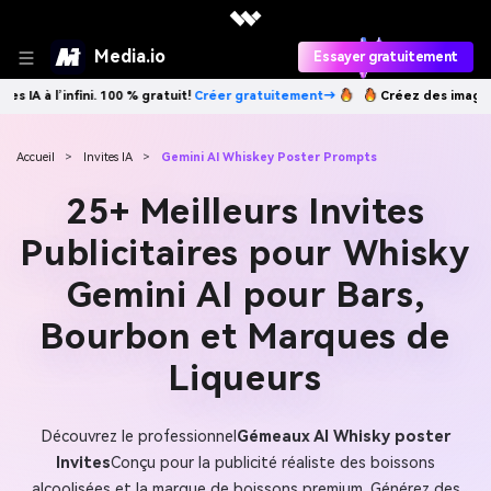
Media.io
Essayer gratuitement
éer gratuitement→
Créez des images IA à l’infini. 100 % gratuit!
Créer
Accueil
>
Invites IA
>
Gemini AI Whiskey Poster Prompts
25+ Meilleurs Invites
Publicitaires pour Whisky
Gemini AI pour Bars,
Bourbon et Marques de
Liqueurs
Découvrez le professionnel
Gémeaux AI Whisky poster
Invites
Conçu pour la publicité réaliste des boissons
alcoolisées et la marque de boissons premium. Générez des