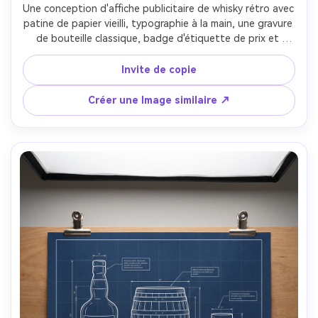
Une conception d'affiche publicitaire de whisky rétro avec 
patine de papier vieilli, typographie à la main, une gravure 
de bouteille classique, badge d'étiquette de prix et 
petite filigrane décorative, conçue comme une disposition 
d'impression propre avec des marges et une bordure 
Invite de copie
sûres, présentée comme une impression murale encadrée 
dans un bar de maison, Nikon Z7II 35mm, pratiques de 
Créer une Image similaire ↗
tungstène chaud, qualité de couleur cinématographique, 
grain de papier détaillé, haute résolution-AR 4:5