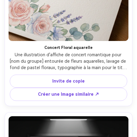
Concert Floral aquarelle
Une illustration d'affiche de concert romantique pour 
[nom du groupe] entourée de fleurs aquarelles, lavage de 
fond de pastel floraux, typographie à la main pour le titre 
et sans-serif propre pour les détails, incluent [DATE], 
[lieu], [ville], texture de grain de papier doux, marges 
Invite de copie
équilibrées pour l'encadrement, look prêt à imprimer avec 
lisibilité propre, maquette sur papier de coton texturé 
Créer une Image similaire ↗
sous la lumière douce de la fenêtre, Canon EOS R5, 85mm, 
angle léger, évaluation des couleurs éditoriales, mise au 
point nette, haute résolution-AR 4:5