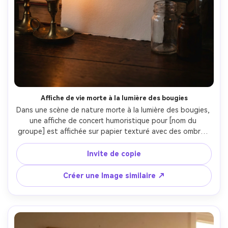
Affiche de vie morte à la lumière des bougies
Dans une scène de nature morte à la lumière des bougies, 
une affiche de concert humoristique pour [nom du 
groupe] est affichée sur papier texturé avec des ombres 
profondes, élégant en-tête typographique écrit à la 
main, détails en petites majuscules pour [DATE], [lieu], 
Invite de copie
[ville], vignette subtile, ambiance d'impression premium, 
photographiée avec un clignotement de bougie chaud et 
Créer une Image similaire ↗
lumière de jante, Canon EOS R6, 85mm, profondeur peu 
profonde, type lisible nette, haute résolution-AR 4:5