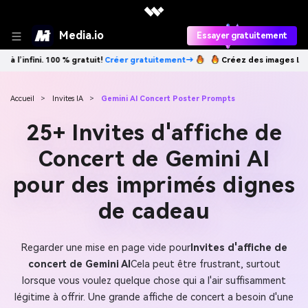
Media.io
Essayer gratuitement
r gratuitement→
Créez des images IA à l’infini. 100 % gratuit!
Créer g
Accueil
>
Invites IA
>
Gemini AI Concert Poster Prompts
25+ Invites d'affiche de
Concert de Gemini AI
pour des imprimés dignes
de cadeau
Regarder une mise en page vide pour
Invites d'affiche de
concert de Gemini AI
Cela peut être frustrant, surtout
lorsque vous voulez quelque chose qui a l'air suffisamment
légitime à offrir. Une grande affiche de concert a besoin d'une