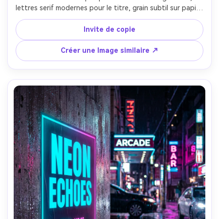
lettres serif modernes pour le titre, grain subtil sur papier 
blanc cassé, incluant [DATE], [lieu], [ville], disposition 
calme et équilibrée avec des marges généreuses, 
Invite de copie
esthétique prête à imprimer, maquette dans un cadre en 
bois clair appuyé sur une étagère, lumière de fenêtre 
Créer une Image similaire ↗
golden-hour, Canon 5D Mark IV, 50mm, bokeh doux, mise 
au point nette, haute résolution-AR 4:5