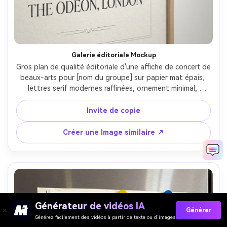
Galerie éditoriale Mockup
Gros plan de qualité éditoriale d'une affiche de concert de 
beaux-arts pour [nom du groupe] sur papier mat épais, 
lettres serif modernes raffinées, ornement minimal, 
kerning parfait, incluant [DATE], [lieu], [ville], bordure 
propre, sensation prête à imprimer, photographié dans 
Invite de copie
une galerie blanche avec éclairage mural doux, Nikon 
D850, 85mm, crop droit, texture papier photoréaliste, 
Créer une Image similaire ↗
haute résolution-AR 4:5
Générateur de vidéos IA
Générer
Générez facilement des vidéos à partir de texte ou d’images