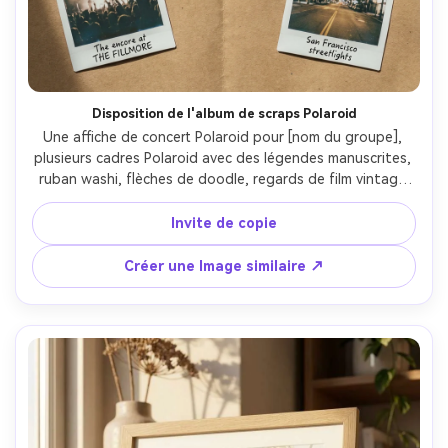
Disposition de l'album de scraps Polaroid
Une affiche de concert Polaroid pour [nom du groupe], 
plusieurs cadres Polaroid avec des légendes manuscrites, 
ruban washi, flèches de doodle, regards de film vintage 
dans les panneaux photo, incluant [DATE], [lieu], [ville], 
titre clair en haut, marges imprimables, photographié 
Invite de copie
comme un plat sur papier kraft avec lumière douce du 
jour, Sony A7III, 35mm, haut-vers-bas, ombres naturelles, 
Créer une Image similaire ↗
type net, haute résolution- -ar 4:5