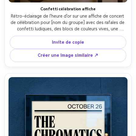
Confetti célébration affiche
Rétro-éclairage de l'heure d'or sur une affiche de concert 
de célébration pour [nom du groupe] avec des rafales de 
confetti ludiques, des blocs de couleurs vives, une 
typographie sans serif audacieuse et conviviale, incluant 
[DATE], [lieu], [ville], un espacement propre pour 
Invite de copie
l'impression, texture de papier mat, photographié comme 
une impression encadrée au-dessus d'une table de 
Créer une Image similaire ↗
console avec un éclair solaire doux, Sony A7R IV, 50mm, 
direct, mise au point nette, haute résolution-AR 4:5