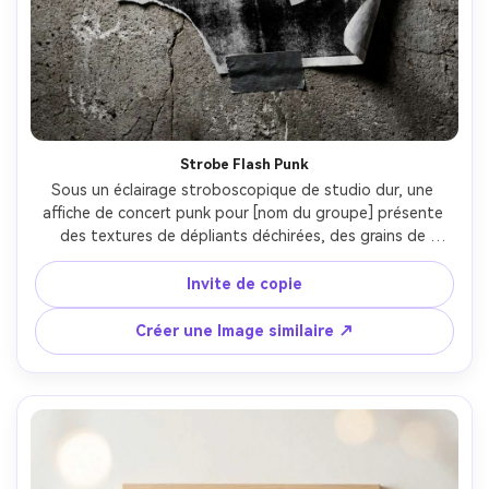
Strobe Flash Punk
Sous un éclairage stroboscopique de studio dur, une 
affiche de concert punk pour [nom du groupe] présente 
des textures de dépliants déchirées, des grains de 
photocopie, un type audacieux estampillé, une 
composition diagonale à haut impact, incluant [DATE], 
Invite de copie
[lieu], [ville], chaos contrôlé mais détails lisibles, 
photographié collé à un mur de béton, Sony A7IV, 35mm, 
Créer une Image similaire ↗
encadrement rapproché, mise au point nette, haute 
résolution-AR 4:5