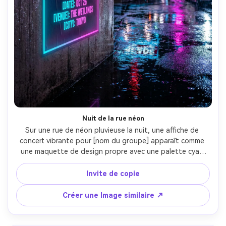
Créez des images IA
à l’infini. 100 %
gratuit!
Créer Gratuitement →
Nuit de la rue néon
Sur une rue de néon pluvieuse la nuit, une affiche de 
concert vibrante pour [nom du groupe] apparaît comme 
une maquette de design propre avec une palette cyan 
électrique et magenta, un titre sans condensé audacieux, 
des accents de lueur subtils, incluant [DATE], [lieu], [ville], 
Invite de copie
haute lisibilité, mise en page prête à l'impression, 
photographiée comme une affiche sur un mur avec des 
Créer une Image similaire ↗
reflets humides et lumière de jante, Sony A7IV, 35mm, 
angle cinématographique, ombres naturelles, typographie 
nette, haute résolution-AR 4:5