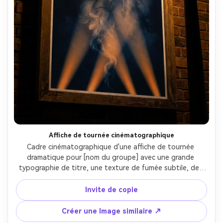
Affiche de tournée cinématographique
Cadre cinématographique d'une affiche de tournée 
dramatique pour [nom du groupe] avec une grande 
typographie de titre, une texture de fumée subtile, des 
faisceaux de projecteurs, un classement de couleurs à 
haut contraste, incluant [DATE], [lieu], [ville], un look de 
Invite de copie
finition d'impression premium, photographié comme une 
affiche éclairée par des lampadaires dans un cadre, Sony 
Créer une Image similaire ↗
A7S III, 50mm, angle faible léger, mise au point nette, 