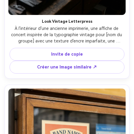
Look Vintage Letterpress
À l'intérieur d'une ancienne imprimerie, une affiche de 
concert inspirée de la typographie vintage pour [nom du 
groupe] avec une texture d'encre imparfaite, une 
sensation de risographe bicolore, une hiérarchie 
typographique serrée, incluant [DATE], [lieu], [ville], des 
Invite de copie
marges généreuses sans saignement, détail en fibre de 
papier, photographié sur un banc de travail avec lumière 
Créer une Image similaire ↗
de fenêtre latérale, Nikon D850, 85mm, profondeur de 
champ peu profonde, bords nets malgré la texture, haute 
résolution-AR 4:5