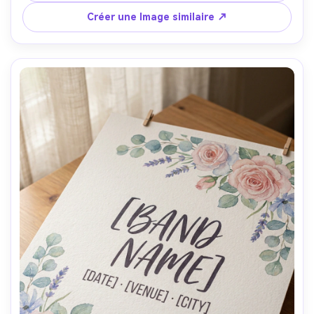
CMYK prêt à imprimer, guide de saignement de 3 mm 
Créer une Image similaire ↗
impliqué, bords ultra-nets de type vectoriel, 
photographié comme un plat couché sur un bureau blanc 
mat avec un éclairage studio doux, Sony A7IV, 50 mm, 
composition de haut en bas, mise au point nette, ombres 
naturelles, haute résolution-AR 4:5