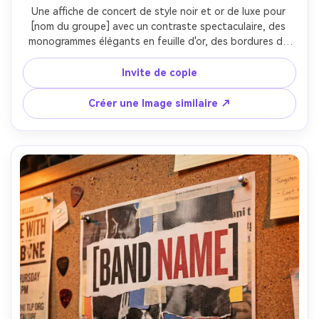
Une affiche de concert de style noir et or de luxe pour 
[nom du groupe] avec un contraste spectaculaire, des 
monogrammes élégants en feuille d'or, des bordures de 
lignes fines, des lettres serifs modernes, incluant [DATE], 
[lieu], [ville], une esthétique d'impression premium, un 
Invite de copie
bruit minimal, un alignement précis, photographié comme 
une affiche encadrée sur un mur de galerie sombre avec 
Créer une Image similaire ↗
des projecteurs et des reflets subtils, Nikon Z7 II, 50mm 
f/1.8, encadrement droit, typographie nette, haute 
résolution-AR 4:5