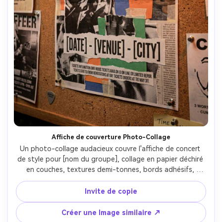
Affiche de couverture Photo-Collage
Un photo-collage audacieux couvre l'affiche de concert 
de style pour [nom du groupe], collage en papier déchiré 
en couches, textures demi-tonnes, bords adhésifs, 
typographie de titre à haut impact, incluent [DATE], [lieu], 
[ville], hiérarchie forte avec petit texte lisible, texture 
Invite de copie
d'impression gracieuse mais contrôlée, maquette épinglée 
sur un corkboard de salle de répétition avec éclairage 
Créer une Image similaire ↗
chaud en tungstène, Fujifilm X-T5, 35mm, perspective 