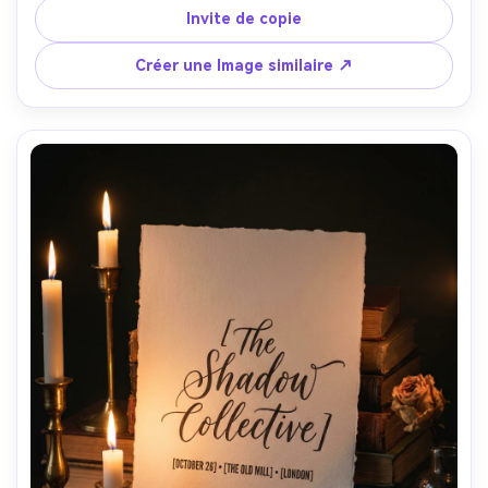
[DATE] et [lieu], un classement de couleur chaud décoloré 
Invite de copie
par le soleil, bordure et marge prêtes à imprimer, 
photographiée comme une affiche de style carte postale 
Créer une Image similaire ↗
dans un cadre, lumière du jour douce, Fujifilm X100V, 23 
mm, composition propre, mise au point nette, haute 
résolution-AR 4:5