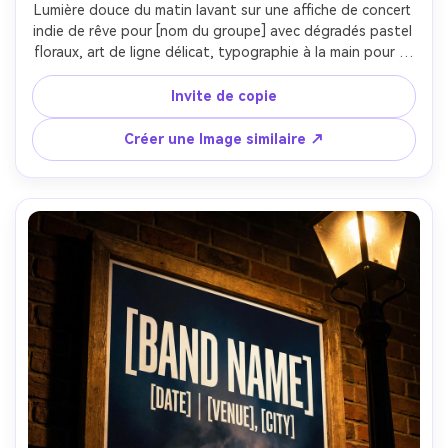
Lumière douce du matin lavant sur une affiche de concert 
indie de rêve pour [nom du groupe] avec dégradés pastel 
floraux, art de ligne délicat, typographie à la main pour le 
titre, sans-serif soigné pour les détails, incluant [DATE], 
[lieu], [ville], marges aérées pour le cadrage, photographié 
Invite de copie
comme une impression sur une table de chevet, Canon 
EOS R5, 50mm, bokeh doux, type net, haute résolution- -
Créer une Image similaire ↗
ar 4:5