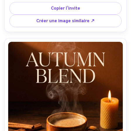
principal en haut et notes de dégustation en bas, 
dégradé blanc-crème, Canon EOS R3, 50mm, cadrage 
Copier l’invite
frontal centré, texture aluminium réaliste et ombres, 
netteté d’impression, haute résolution --ar 4:5
Créer une image similaire ↗