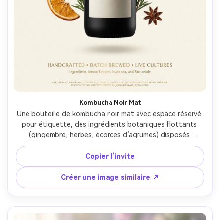
Kombucha Noir Mat
Une bouteille de kombucha noir mat avec espace réservé 
pour étiquette, des ingrédients botaniques flottants 
(gingembre, herbes, écorces d’agrumes) disposés 
proprement autour, design d’affiche moderne avec 
touches minimalistes dorées et zone légale, softbox 
Copier l’invite
studio avec lumière de contour, Fujifilm GFX100S, 63mm, 
composition centrée, fond de papier texturé subtil, 
Créer une image similaire ↗
reflets réalistes sur le verre, détails prêts pour 
l’impression, haute résolution --ar 4:5