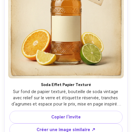
Soda Effet Papier Texturé
Sur fond de papier texturé, bouteille de soda vintage 
avec relief sur le verre et étiquette réservée, tranches 
d’agrumes et espace pour le prix, mise en page inspirée 
de films vintage avec subtil grain tramé, marges 
équilibrées pour impression, studio doux, Hasselblad X2D, 
Copier l’invite
80mm, cadrage de produit frontal, reflets et ombres 
réalistes, haute résolution --ar 4:5
Créer une image similaire ↗