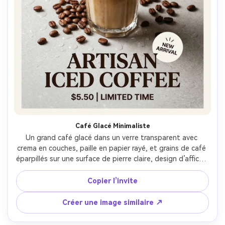
Café Glacé Minimaliste
Un grand café glacé dans un verre transparent avec 
crema en couches, paille en papier rayé, et grains de café 
éparpillés sur une surface de pierre claire, design d’affiche 
publicitaire avec instructions de typographie sérif 
moderne (titre, ligne de prix, badge d’accroche), marges 
Copier l’invite
aérées pour l’impression, éclairage de studio doux 
diffusé, Canon EOS R5, objectif 50mm, angle de dessus-
Créer une image similaire ↗
avant, colorimétrie chaude et atmosphérique, reflets 
réalistes et ombres naturelles, condensation ultra-