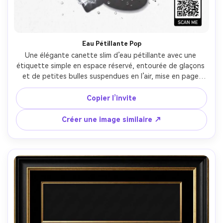
Eau Pétillante Pop
Une élégante canette slim d’eau pétillante avec une 
étiquette simple en espace réservé, entourée de glaçons 
et de petites bulles suspendues en l’air, mise en page 
graphique avec accents de confettis ludiques, bloc titre 
sans empattement audacieux, espace réservé QR en coin 
Copier l’invite
inférieur, éclairage studio très clair avec lumière de 
contour, Nikon Z8, 70mm, produit héros centré, fond 
Créer une image similaire ↗
blanc propre avec texture de papier subtile, aspect 
métallique photoréaliste, ombres nettes, clarté d’affiche 
imprimée, haute résolution --ar 4:5