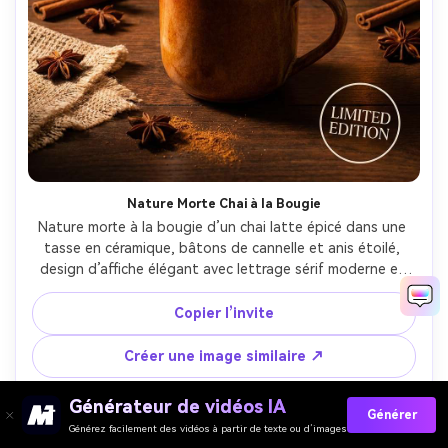
Nature Morte Chai à la Bougie
Nature morte à la bougie d’un chai latte épicé dans une 
tasse en céramique, bâtons de cannelle et anis étoilé, 
design d’affiche élégant avec lettrage sérif moderne et 
badge stylisé, reflets chauds tungstène, Fujifilm X-T5, 
56mm, plan rapproché trois-quarts, colorimétrie 
Copier l’invite
cocooning riche, vapeur et glaçure céramique réalistes, 
haute résolution, mise au point nette --ar 4:5
Créer une image similaire ↗
Générateur de vidéos IA
Générer
Générez facilement des vidéos à partir de texte ou d’images