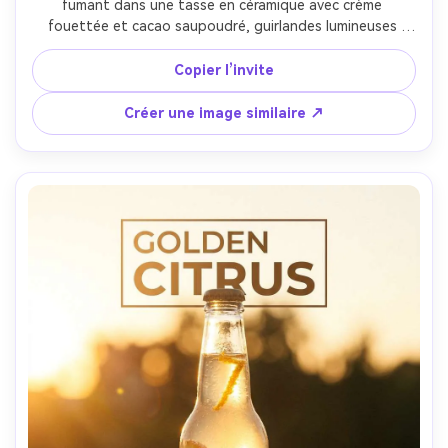
fumant dans une tasse en céramique avec crème 
fouettée et cacao saupoudré, guirlandes lumineuses 
floutées derrière, composition d’affiche avec ambiance 
nature morte à la lueur des bougies et badge offre 
Copier l’invite
centré, lueur chaleureuse et ombre douce, Canon EOS R5, 
85mm, cadrage rapproché, vapeur et texture céramique 
Créer une image similaire ↗
réalistes, haute résolution, mise au point nette --ar 4:5