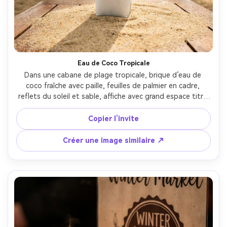
Eau de Coco Tropicale
Dans une cabane de plage tropicale, brique d’eau de 
coco fraîche avec paille, feuilles de palmier en cadre, 
reflets du soleil et sable, affiche avec grand espace titre 
et petit ruban promo, lumière midi éclatante, Sony A7IV, 
35mm, angle légèrement large, colorimétrie vive mais sûre 
Copier l’invite
pour impression, texture réaliste de la brique, haute 
résolution, mise au point nette --ar 4:5
Créer une image similaire ↗