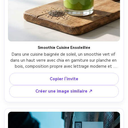
Smoothie Cuisine Ensoleillée
Dans une cuisine baignée de soleil, un smoothie vert vif 
dans un haut verre avec chia en garniture sur planche en 
bois, composition propre avec lettrage moderne et 
petite zone ingrédients, lumière du matin douce et 
ombres délicates, Canon EOS R6 Mark II, 35mm, légère 
Copier l’invite
contre-plongée pour un effet iconique, humeur santé 
lumineuse, reflets réalistes, clarté prête à imprimer, haute 
Créer une image similaire ↗
résolution --ar 4:5