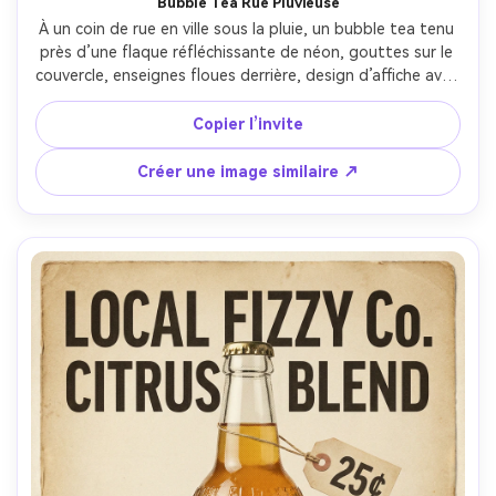
Bubble Tea Rue Pluvieuse
À un coin de rue en ville sous la pluie, un bubble tea tenu 
près d’une flaque réfléchissante de néon, gouttes sur le 
couvercle, enseignes floues derrière, design d’affiche avec 
bande verticale forte pour le titre et QR, reflets humides 
cinématographiques, colorimétrie bleu-vert, Nikon Z6 II, 
Copier l’invite
50mm f/1.8, cadrage rapproché, ombres naturelles, 
textures réalistes, haute résolution, mise au point nette 
Créer une image similaire ↗
--ar 4:5