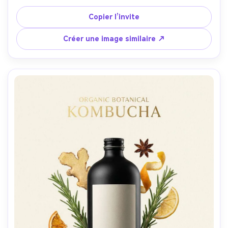
réservé pour monogramme doré, espace titre réservé en 
haut, éclairage dramatique à basse intensité avec reflets 
Copier l’invite
spéculaires contrôlés, Leica SL2, 90mm, angle trois-
quarts, colorimétrie à contraste élevé, ombres naturelles, 
Créer une image similaire ↗
réalisme éditorial, haute résolution, mise au point ultra 
nette --ar 4:5