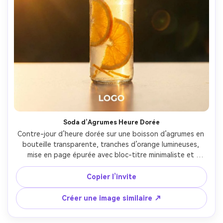
Soda d’Agrumes Heure Dorée
Contre-jour d’heure dorée sur une boisson d’agrumes en 
bouteille transparente, tranches d’orange lumineuses, 
mise en page épurée avec bloc-titre minimaliste et 
espace logo, lumière naturelle arrière réfléchie, Sony A1, 
70mm, prise de vue centrée avec bel espace négatif, 
Copier l’invite
mood chaleureux et aérien, condensation et reflets 
réalistes, haute résolution, mise au point nette --ar 4:5
Créer une image similaire ↗