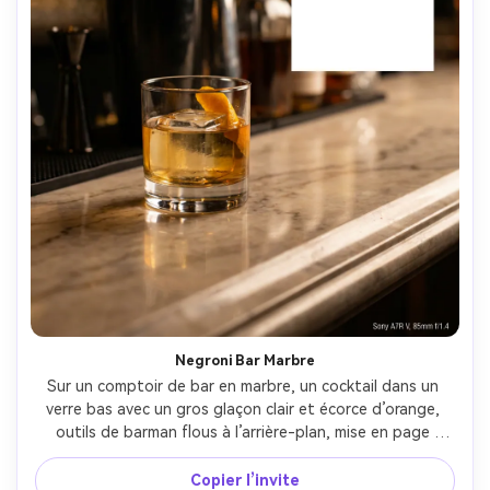
Créez des images IA
à l’infini. 100 %
gratuit!
Créer Gratuitement →
Negroni Bar Marbre
Sur un comptoir de bar en marbre, un cocktail dans un 
verre bas avec un gros glaçon clair et écorce d’orange, 
outils de barman flous à l’arrière-plan, mise en page 
premium avec bloc titre audacieux et espace pour texte, 
éclairage bar chaud avec lumière de contour subtile, Sony 
Copier l’invite