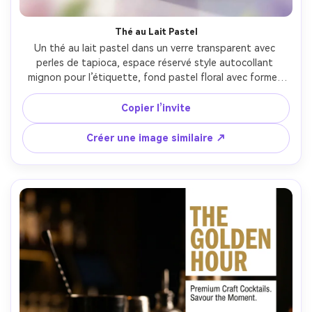
Thé au Lait Pastel
Un thé au lait pastel dans un verre transparent avec 
perles de tapioca, espace réservé style autocollant 
mignon pour l’étiquette, fond pastel floral avec formes 
douces, mise en page d’affiche avec titre lettré à la main 
et petit badge promo, lumière naturelle diffuse, clarté 
Copier l’invite
style iPhone 15 Pro mais profondeur pro, équivalent 
35mm, légère prise vue du dessus, humeur joyeuse, 
Créer une image similaire ↗
condensation et ombres réalistes, haute résolution, mise 
au point nette --ar 4:5