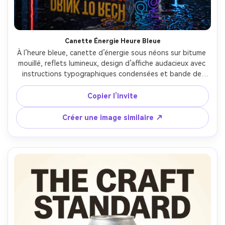
Canette Énergie Heure Bleue
À l’heure bleue, canette d’énergie sous néons sur bitume 
mouillé, reflets lumineux, design d’affiche audacieux avec 
instructions typographiques condensées et bande de 
mention légale, lumière de contour dramatique et néon, 
Nikon Z8, 35mm, angle bas héroïque, contraste profond, 
Copier l’invite
effet métallique et gouttes réalistes, haute résolution, 
mise au point nette --ar 4:5
Créer une image similaire ↗