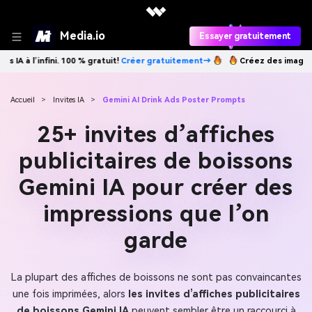
Media.io
Essayer gratuitement
réer gratuitement→
Créez des images IA à l’infini. 100 % gratuit!
Crée
Accueil
>
Invites IA
>
Gemini AI Drink Ads Poster Prompts
25+ invites d’affiches
publicitaires de boissons
Gemini IA pour créer des
impressions que l’on
garde
La plupart des affiches de boissons ne sont pas convaincantes
une fois imprimées, alors
les invites d’affiches publicitaires
de boissons Gemini IA
peuvent sembler être un raccourci à