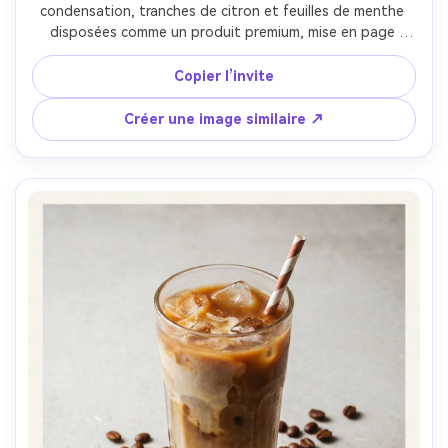
condensation, tranches de citron et feuilles de menthe 
disposées comme un produit premium, mise en page 
d’affiche propre avec grand espace de titre en haut et 
zone de sous-texte en bas, espace réservé pour logo 
Copier l’invite
minimaliste, palette de couleurs estivales lumineuses, 
lumière naturelle de fenêtre avec reflets nets, prise de 
Créer une image similaire ↗
vue sur Sony A7IV, 85mm f/1.8, faible profondeur de 
champ, composition centrée avec généreux espace 
négatif, grain subtil, texture de produit photoréaliste 
sans peau, aspect CMJN prêt à imprimer, haute 
résolution, mise au point nette --ar 4:5