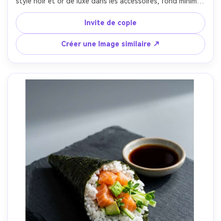
style noir et or de luxe dans les accessoires, fond minimal, 
nature morte éclairée latéralement, Panasonic S5II 85mm 
f/2.0, crop serré avec un espace négatif au-dessus pour 
Invite de copie
les monogrammes en feuille d'or, ambiance sereine, 
textures photoréalistes, ombres naturelles, haute 
Créer une Image similaire ↗
résolution, mise au point nette, éclairage 
cinématographique doux-AR 4:5