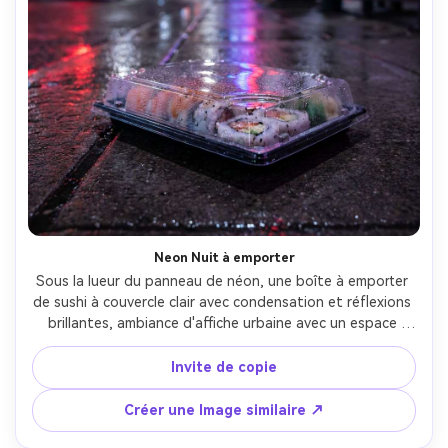
Neon Nuit à emporter
Sous la lueur du panneau de néon, une boîte à emporter 
de sushi à couvercle clair avec condensation et réflexions 
brillantes, ambiance d'affiche urbaine avec un espace 
négatif audacieux pour le titre, bokeh sur le trottoir 
mouillé en arrière-plan, néon mixte et lampadaire, Canon 
Invite de copie
EOS R3 50mm f/1.2, profondeur de champ peu profonde, 
ambiance nocturne énergique, points forts réalistes, 
Créer une Image similaire ↗
ombres naturelles, haute résolution, mise au point nette-