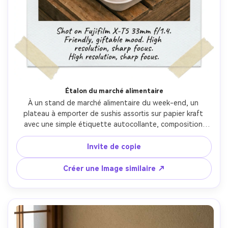
Étalon du marché alimentaire
À un stand de marché alimentaire du week-end, un 
plateau à emporter de sushis assortis sur papier kraft 
avec une simple étiquette autocollante, composition 
d'affiche avec des mises en page Polaroid vibe (bordure 
encadrée, coins de ruban subtil), lumière naturelle 
Invite de copie
nuageuse, Fujifilm X-T5 33mm f/1.4, angle franc, ambiance 
amicale et cadeauable, textures réalistes, ombres 
Créer une Image similaire ↗
naturelles, haute résolution, mise au point nette-AR 4:5