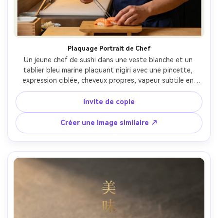
Plaquage Portrait de Chef
Un jeune chef de sushi dans une veste blanche et un 
tablier bleu marine plaquant nigiri avec une pincette, 
expression ciblée, cheveux propres, vapeur subtile en 
arrière-plan, disposition d'affiche avec un espace négatif 
pour le titre, à l'intérieur d'un comptoir de sushi moderne, 
Invite de copie
chaleureux tungstène praticals plus doux clé lumière, 
Leica SL2 50mm f/1.4, cadre portrait moyen, ambiance 
Créer une Image similaire ↗
artisanale confiante, texture de peau réaliste, ombres 
naturelles, haute résolution, mise au point nette- -ar 4:5