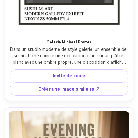
Galerie Minimal Poster
Dans un studio moderne de style galerie, un ensemble de 
sushi affiché comme une exposition d'art sur un plâtre 
blanc avec une ombre propre, une disposition d'affiche 
ultra-minimale avec une bordure forte et de l'espace pour 
les lettres serifs modernes, un éclairage softbox lumineux, 
Invite de copie
Nikon Z8 50mm f/1.4, composition symétrique, ambiance 
contemporaine élégante, textures réalistes, ombres 
Créer une Image similaire ↗
naturelles, haute résolution, mise au point nette-AR 4:5