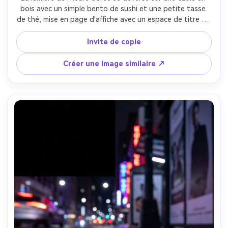
bois avec un simple bento de sushi et une petite tasse 
de thé, mise en page d'affiche avec un espace de titre et 
une vignette douce, des rayures de soleil chaudes et un 
remplissage doux, Sony A7R IV 35mm f/1.8, composition 
Invite de copie
légèrement décentrée, ambiance nostalgique, textures 
réalistes, ombres naturelles, haute résolution, mise au 
Créer une Image similaire ↗
point nette, classement des couleurs 
cinématographiques-AR 4:5