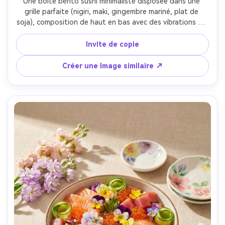
Une boîte bento sushi minimaliste disposée dans une 
grille parfaite (nigiri, maki, gingembre mariné, plat de 
soja), composition de haut en bas avec des vibrations de 
couverture photo-collage et bordure claire, table blanche 
vif, remplissage doux de la lumière du jour, Nikon Z7 II 
Invite de copie
35mm f/2.0, cadre plat, ambiance moderne propre, 
textures réalistes, ombres naturelles, qualité éditoriale, 
Créer une Image similaire ↗
haute résolution, mise au point nette-AR 4:5