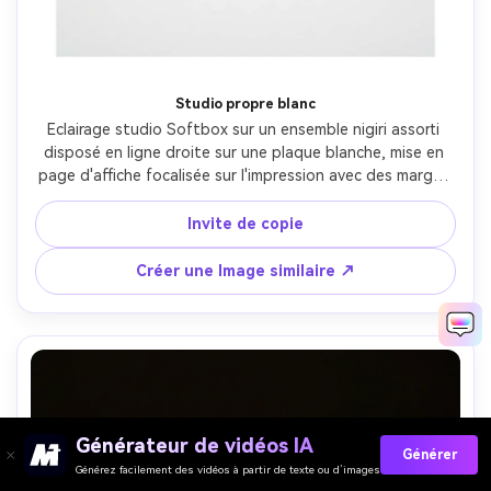
Studio propre blanc
Eclairage studio Softbox sur un ensemble nigiri assorti 
disposé en ligne droite sur une plaque blanche, mise en 
page d'affiche focalisée sur l'impression avec des marges 
nettes et un espace de typographie supérieur, fond blanc 
sans couture, Phase One IQ4 80mm f/2.8, composition 
Invite de copie
droite, ambiance de catalogue premium, textures 
réalistes, ombres naturelles, haute résolution, mise au 
Créer une Image similaire ↗
point nette-AR 4:5
Générateur de vidéos IA
Générer
Générez facilement des vidéos à partir de texte ou d’images