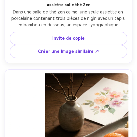
assiette salle thé Zen
Dans une salle de thé zen calme, une seule assiette en 
porcelaine contenant trois pièces de nigiri avec un tapis 
en bambou en dessous, un espace typographique 
minimaliste en feuille d'or en haut, un mur beige atténué, 
une lumière ambiante douce avec un déclin d'ombre doux, 
Invite de copie
Sony A7IV 55mm f/1.8, composition centrée, humeur calme 
et attentive, textures réalistes, ombres naturelles, haute 
Créer une Image similaire ↗
résolution, mise au point nette-AR 4:5