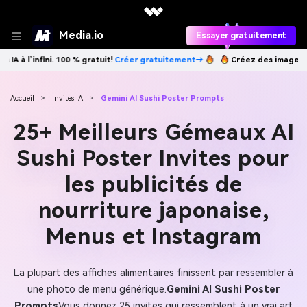
Media.io
Essayer gratuitement
!
Créer gratuitement→
Créez des images IA à l’infini. 100 % gratuit!
Cr
Accueil
>
Invites IA
>
Gemini AI Sushi Poster Prompts
25+ Meilleurs Gémeaux AI
Sushi Poster Invites pour
les publicités de
nourriture japonaise,
Menus et Instagram
La plupart des affiches alimentaires finissent par ressembler à
une photo de menu générique.
Gemini AI Sushi Poster
Prompts
Vous donnez 25 invites qui ressemblent à un vrai art