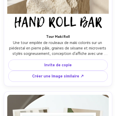
Tour Maki Roll
Une tour empilée de rouleaux de maki colorés sur un 
piédestal en pierre pâle, graines de sésame et microverts 
stylés soigneusement, conception d'affiche avec une 
marge propre et de l'espace pour la typographie à la 
main, fond neutre chaud, lumière diffuse de la fenêtre, 
Invite de copie
Canon EOS R5 50mm f/1.4, angle légèrement bas, 
ambiance ludique mais premium, détail alimentaire 
Créer une Image similaire ↗
photoréaliste, bords nets, ombres naturelles, haute 
résolution, mise au point nette-AR 4:5