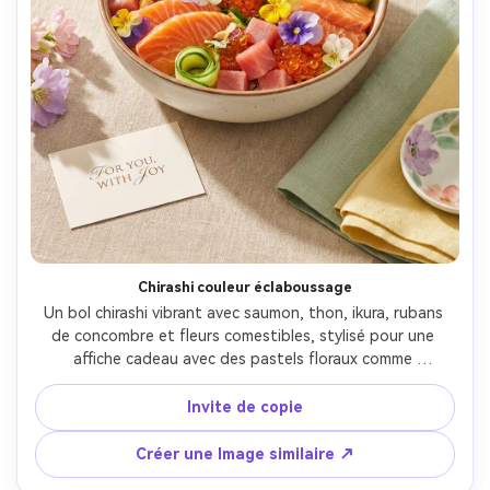
Chirashi couleur éclaboussage
Un bol chirashi vibrant avec saumon, thon, ikura, rubans 
de concombre et fleurs comestibles, stylisé pour une 
affiche cadeau avec des pastels floraux comme 
accessoires d'accent subtils, fond en lin texturé, lumière 
latérale douce, Fujifilm GFX100S 80mm f/1.7, angle de 
Invite de copie
trois quarts, humeur joyeuse, détail photoréaliste, 
ombres naturelles, haute résolution, mise au point nette, 
Créer une Image similaire ↗
notation des couleurs de bon goût-AR 4:5