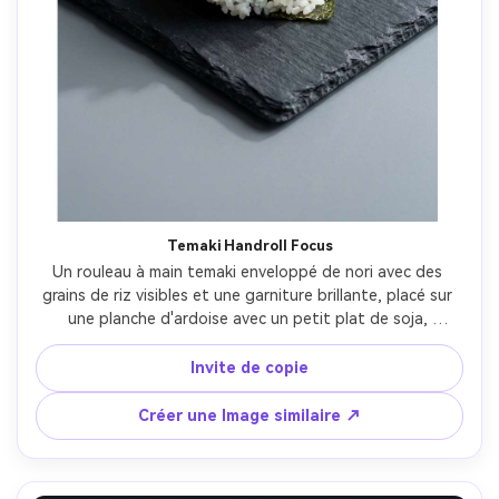
Créez des images IA
à l’infini. 100 %
gratuit!
Créer Gratuitement →
Temaki Handroll Focus
Un rouleau à main temaki enveloppé de nori avec des 
grains de riz visibles et une garniture brillante, placé sur 
une planche d'ardoise avec un petit plat de soja, 
composition d'affiche avec des marges nettes et de 
l'espace pour la typographie à la main, fond gris frais, 
Invite de copie
lumière directionnelle douce, Sony A7R V 70mm f/2.8, 
encadrement gros plan, ambiance gastronomique 
Créer une Image similaire ↗
moderne, texture réaliste, ombres naturelles, haute 
résolution, mise au point nette-AR 4:5