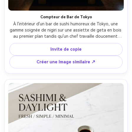
Compteur de Bar de Tokyo
À l'intérieur d'un bar de sushi humoreux de Tokyo, une 
gamme soignée de nigiri sur une assiette de geta en bois 
au premier plan tandis qu'un chef travaille doucement 
défocalisé derrière le comptoir, une disposition d'affiche 
avec un espace de texte en haut, une lueur chaude de 
Invite de copie
lanterne et une lumière subtile de la jante, Canon EOS R6 
35mm f/1.8, composition au niveau des yeux, ambiance 
Créer une Image similaire ↗
nocturne confortable, détails photoréalistes, ombres 
naturelles, haute résolution, mise au point nette-AR 4:5