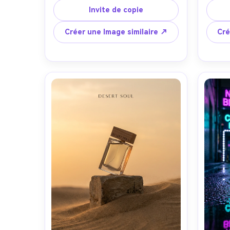
un large espace négatif, un éclairage 
d'inv
Invite de copie
studio lumineux avec un enveloppe 
access
douce et une ombre douce sous le 
public
Créer une Image similaire ↗
Cré
piédestal, un look haute résolution 
vide p
de style Phase One, objectif 80 mm, 
de l
encadrement centré face à l'avant, 
douc
ambiance moderne propre, texture 
f/2.8, 
photoréaliste de peau de papier sur 
peu p
toile de fond et bords nets du 
mati
produit, clarté prête à l'impression-
refl
AR 4:5
h