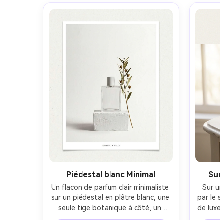
softbox et une lumière subtile de 
le bor
bord, prise sur Sony A7R IV, 85mm 
au p
f/4, cadre héros droit, composition 
l'étiq
centrée avec un espace négatif 
vers 
premium, ambiance romantique 
contra
calme, caustiques en verre 
une fi
photoréalistes et des ombres 
d'omb
naturelles, évaluation des couleurs 
éditoriales haute résolution-AR 4:5
Piédestal blanc Minimal
Su
Un flacon de parfum clair minimaliste 
Sur u
sur un piédestal en plâtre blanc, une 
par le 
seule tige botanique à côté, un 
de luxe
design d'affiche de type galerie avec 
bi