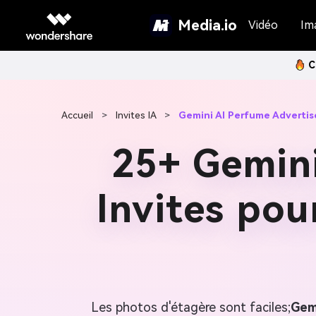
Media.io
Vidéo
Im
C
Accueil
>
Invites IA
>
Gemini AI Perfume Adverti
25+ Gemini
Invites pou
Les photos d'étagère sont faciles;
Gem