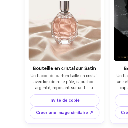
Bouteille en cristal sur Satin
B
Un flacon de parfum taillé en cristal 
Un fla
avec liquide rose pâle, capuchon 
une ét
argenté, reposant sur un tissu 
capu
satiné de champagne ondulé, un 
marbr
design d'affiche de luxe minimal avec 
une d
Invite de copie
un espace vide généreux pour le 
avec
titre en haut, des reflets doux et 
pour
Créer une Image similaire ↗
Cré
des reflets clairs, un éclairage de 
studio
beauté de studio avec une grande 
grille 