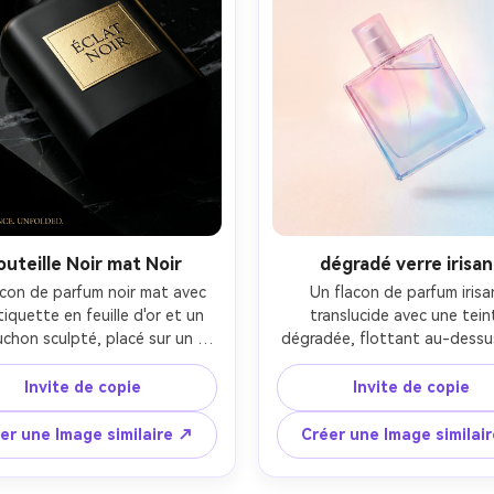
outeille Noir mat Noir
dégradé verre irisan
con de parfum noir mat avec 
Un flacon de parfum irisan
iquette en feuille d'or et un 
translucide avec une teint
chon sculpté, placé sur un 
dégradée, flottant au-dessus
e noir avec une faible veine, 
fond pastel doux avec un gra
isposition d'affiche de luxe 
papier subtil, affiche de cam
Invite de copie
Invite de copie
 un espace en bas à gauche 
moderne avec un espace vide 
 le slogan, un stroboscope 
pour le texte, un éclairage ha
er une Image similaire ↗
Créer une Image similai
 dramatique discret avec une 
gamme diffusé et un rétroécla
serrée et une lumière mince sur 
doux à travers le verre, Nikon 