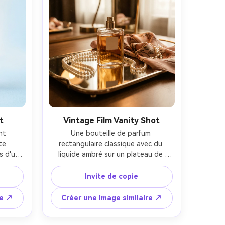
t
Vintage Film Vanity Shot
t 
Une bouteille de parfum 
e 
rectangulaire classique avec du 
 d'un 
liquide ambré sur un plateau de 
in de 
vanité miroir, des perles dispersées 
pagne 
et une foulard en soie pliée comme 
Invite de copie
propre 
accessoires, composition d'affiche 
ut de 
verticale avec marge supérieure 
re ↗
Créer une Image similaire ↗
irage 
réservée à la marque, pratiques en 
Z7 II, 
tungstène chaud avec remplissage 