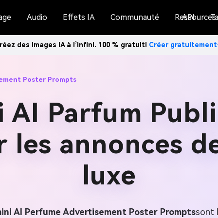
age
Audio
Effets IA
Communauté
Ressources
API
Ta
réez des images IA à l’infini. 100 % gratuit!
Créer gratuitemen
sement Poster Prompts
 AI Parfum Publi
r les annonces 
luxe
ini AI Perfume Advertisement Poster Prompts
sont 