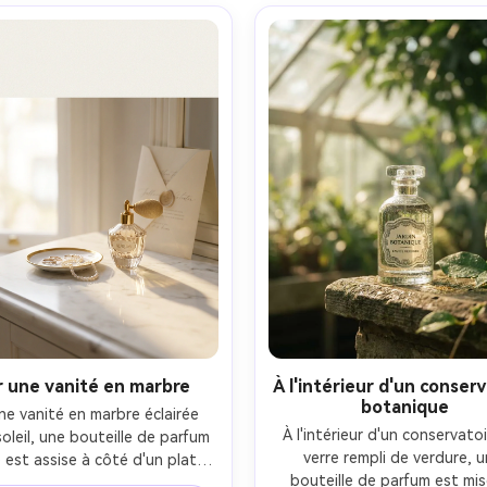
d, Canon EOS R5, 70 mm, mise 
50mm f/5.6, composition symé
oint nette sur les bords de 
centrée, ambiance optimiste a
uette, un léger angle de haut 
réfractions photoréalistes 
le bas, ambiance noir à haut 
réflexions naturelles, bords 
ste, microtexture réaliste sur 
haute résolution-AR 4:
nition mate et un décrochage 
re nette, look d'impression 
premium-AR 4:5
r une vanité en marbre
À l'intérieur d'un conser
botanique
ne vanité en marbre éclairée 
À l'intérieur d'un conservatoi
soleil, une bouteille de parfum 
verre rempli de verdure, u
 est assise à côté d'un plat à 
bouteille de parfum est mis
joux en or et d'une carte 