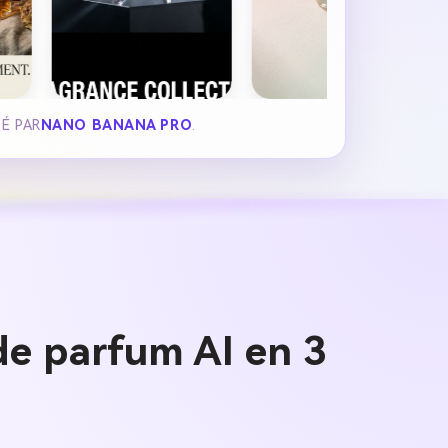
É PAR
NANO BANANA PRO
.
de parfum AI en 3