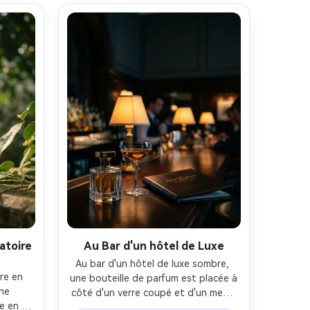
trique 
de fenêtre doux, Fujifilm GFX 100, 63 
érée, 
mm, bokeh peu profond, angle de 
et 
trois quarts, ambiance nostalgique, 
nets, 
film vintage subtil avec grain fin, 
5
contrôle réaliste de l'éblouissement 
en verre et ombres réalistes, 
éclairage cinématographique doux- 
-ar 4:5
vatoire
Au Bar d'un hôtel de Luxe
Au bar d'un hôtel de luxe sombre, 
re en 
une bouteille de parfum est placée à 
ne 
côté d'un verre coupé et d'un menu 
e en 
relié en cuir, une composition 