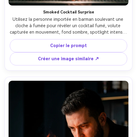
Créez des images IA
à l’infini. 100 %
Smoked Cocktail Surprise
Utilisez la personne importée en barman soulevant une 
gratuit!
cloche à fumée pour révéler un cocktail fumé, volute 
capturée en mouvement, fond sombre, spotlight intense, 
Créer Gratuitement →
chemise noire élégante et tablier, regard concentré, Sony 
A7IV 50mm f/1.4, bords de la fumée nets, texture ciné 
Copier le prompt
photoréaliste --ar 4:5
Créer une image similaire ↗