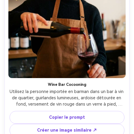
Wine Bar Cocooning
Utilisez la personne importée en barman dans un bar à vin 
de quartier, guirlandes lumineuses, ardoise détourée en 
fond, versement de vin rouge dans un verre à pied, 
sourire naturel, haut maille doux et tablier, Canon R5 
50mm f/1.4, cadrage spontané, colorimétrie chaleureuse -
Copier le prompt
-ar 4:5
Créer une image similaire ↗