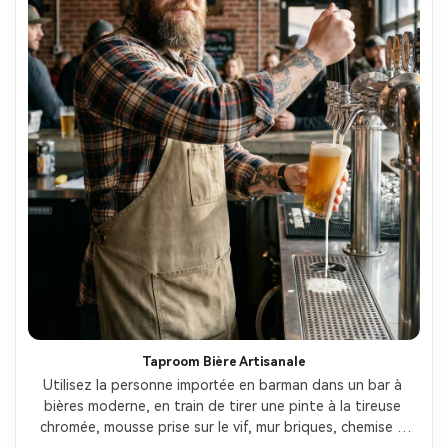
Taproom Bière Artisanale
Utilisez la personne importée en barman dans un bar à 
bières moderne, en train de tirer une pinte à la tireuse 
chromée, mousse prise sur le vif, mur briques, chemise à 
carreaux et tablier, Fujifilm GFX100S 63mm, couleur 