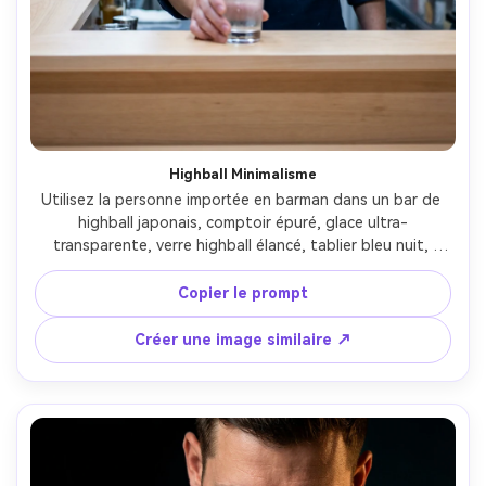
Highball Minimalisme
Utilisez la personne importée en barman dans un bar de 
highball japonais, comptoir épuré, glace ultra-
transparente, verre highball élancé, tablier bleu nuit, 
expression calme, lumière blanche froide d’en haut, Fujifilm 
X-T5 56mm f/1.2, composition équilibrée, reflets réalistes 
Copier le prompt
et condensation sur le verre --ar 4:5
Créer une image similaire ↗