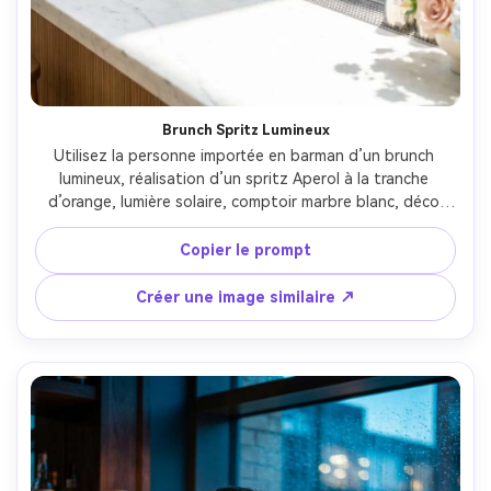
Brunch Spritz Lumineux
Utilisez la personne importée en barman d’un brunch 
lumineux, réalisation d’un spritz Aperol à la tranche 
d’orange, lumière solaire, comptoir marbre blanc, déco 
pastel, ambiance aérienne, Sony A7C II 35mm f/1.8, tons 
clairs et nets, style lifestyle photoréaliste --ar 4:5
Copier le prompt
Créer une image similaire ↗