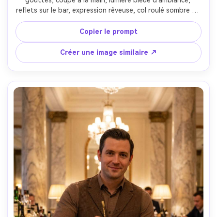
reflets sur le bar, expression rêveuse, col roulé sombre et 
tablier, Nikon Z6 II 85mm f/1.8, faible profondeur de 
champ, colorimétrie cinématographique mélancolique --ar 
Copier le prompt
4:5
Créer une image similaire ↗