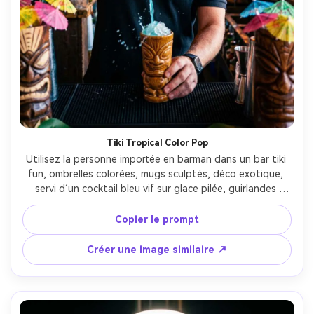
Tiki Tropical Color Pop
Utilisez la personne importée en barman dans un bar tiki 
fun, ombrelles colorées, mugs sculptés, déco exotique, 
servi d’un cocktail bleu vif sur glace pilée, guirlandes 
lumineuses, couleurs vibrantes réalistes, Canon EOS R6 
35mm f/2, composition dynamique, netteté du sujet, 
Copier le prompt
faible profondeur de champ --ar 4:5
Créer une image similaire ↗