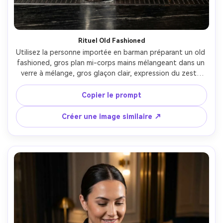
Rituel Old Fashioned
Utilisez la personne importée en barman préparant un old 
fashioned, gros plan mi-corps mains mélangeant dans un 
verre à mélange, gros glaçon clair, expression du zeste 
d’orange, bar pierre sombre, lumière d’ambiance tamisée, 
Fujifilm GFX100S 80mm, contraste riche, détail naturel de 
Copier le prompt
la peau et du duvet, style éditorial cocktail haut de 
gamme --ar 4:5
Créer une image similaire ↗