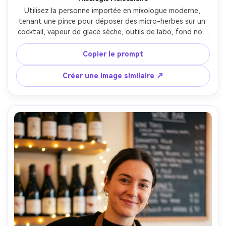
Utilisez la personne importée en mixologue moderne, 
tenant une pince pour déposer des micro-herbes sur un 
cocktail, vapeur de glace sèche, outils de labo, fond noir 
with lumière d’accent, Sony A1 90mm macro, détails nets 
sur la garniture, texture de peau et textile photoréaliste, 
Copier le prompt
look pub premium --ar 4:5
Créer une image similaire ↗