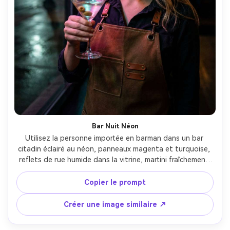
Bar Nuit Néon
Utilisez la personne importée en barman dans un bar 
citadin éclairé au néon, panneaux magenta et turquoise, 
reflets de rue humide dans la vitrine, martini fraîchement 
décoré d’une olive, pose assurée, tablier en cuir, lumière 
latérale dramatique, Nikon Z6 II 35mm f/1.8, focus précis 
Copier le prompt
sur le visage, bokeh crémeux, ambiance club nocturne 
photoréaliste --ar 4:5
Créer une image similaire ↗