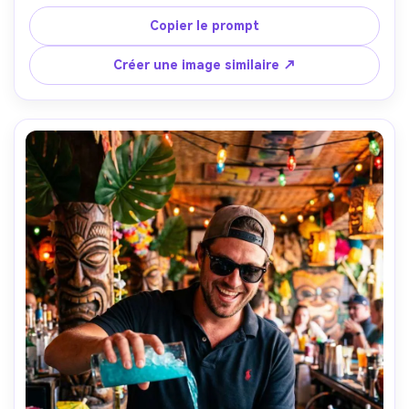
et light subtil, blazer noir stylé, coiffure soignée, Sony 
A7R V 85mm f/1.8, atténuation naturelle des hautes 
Copier le prompt
lumières, style lifestyle premium, photoréalisme --ar 4:5
Créer une image similaire ↗