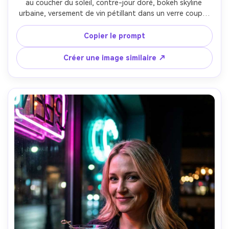
au coucher du soleil, contre-jour doré, bokeh skyline 
urbaine, versement de vin pétillant dans un verre coupe, 
chemise en lin manches retroussées, bijoux minimalistes, 
outils de bar modernes, Canon R5 50mm f/1.8, cadrage 
Copier le prompt
mi-corps, look cinéma chaleureux, reflets ultra-réalistes 
sur le verre --ar 4:5
Créer une image similaire ↗