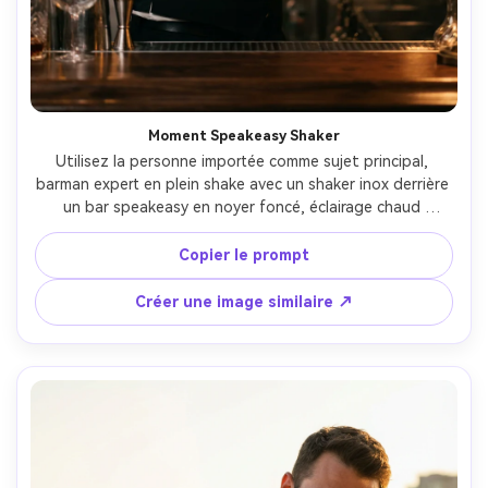
Moment Speakeasy Shaker
Utilisez la personne importée comme sujet principal, 
barman expert en plein shake avec un shaker inox derrière 
un bar speakeasy en noyer foncé, éclairage chaud 
tungstène, légère brume, verrerie vintage, expression 
assurée, gilet noir et chemise blanche impeccable, 
Copier le prompt
profondeur de champ réduite, prise avec Sony A7IV 85mm 
f/1.4, texture de peau photoréaliste, colorimétrie 
Créer une image similaire ↗
éditoriale de nuit --ar 4:5