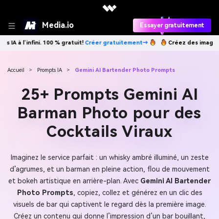
Media.io
Essayer gratuitement
Créer gratuitement→
Créez des images IA à l’infini. 100 % gratuit!
Cr
Accueil
>
Prompts IA
>
Gemini AI Bartender Photo Prompts
25+ Prompts Gemini AI
Barman Photo pour des
Cocktails Viraux
Imaginez le service parfait : un whisky ambré illuminé, un zeste
d’agrumes, et un barman en pleine action, flou de mouvement
et bokeh artistique en arrière-plan. Avec
Gemini AI Bartender
Photo Prompts
, copiez, collez et générez en un clic des
visuels de bar qui captivent le regard dès la première image.
Créez un contenu qui donne l’impression d’un bar bouillant,