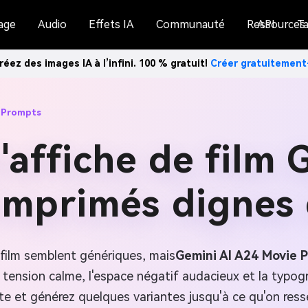
age
Audio
Effets IA
Communauté
Ressources
API
Ta
réez des images IA à l’infini. 100 % gratuit!
Créer gratuitemen
 Prompts
'affiche de film
imprimés dignes
 film semblent génériques, mais
Gemini AI A24 Movie 
 tension calme, l'espace négatif audacieux et la typogr
e et générez quelques variantes jusqu'à ce qu'on ress