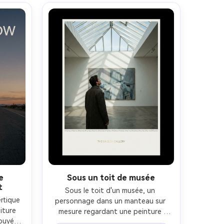
profondeur peu profonde, palette 
ile, 
de couleurs atténuée, grain de film 
t du 
subtil, textures naturelles, bloc de 
s pour 
crédits nets pour une impression 
encadrable- -ar 4:5
e
Sous un toit de musée
t
Sous le toit d'un musée, un 
tique 
personnage dans un manteau sur 
iture 
mesure regardant une peinture 
puyée 
abstraite, des rayons frais du jour et 