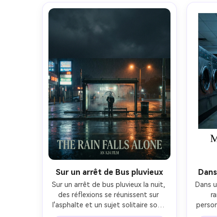
de film, détail de tissu réaliste, mise 
de co
en page propre prête à imprimer 
l'af
avec bloc de crédits- -ar 4:5
Sur un arrêt de Bus pluvieux
Dans
Sur un arrêt de bus pluvieux la nuit, 
Dans un
des réflexions se réunissent sur 
r
l'asphalte et un sujet solitaire sous 
person
un parapluie clair, des lampadaires 
plas