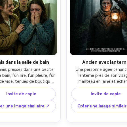
4:5
s dans la salle de bain
Ancien avec lantern
amis pressés dans une petite 
Une personne âgée tenant 
 bain, l'un rire, l'un pleure, l'un 
lanterne près de son visag
de vide, tenues de boutique 
manteau en laine et échar
sion et maquillage imparfait, 
tricotée, debout au bord d
 supérieure rude avec couleur 
chemin sombre de la forêt, lu
Invite de copie
Invite de copie
tre, esthétique de l'affiche 
de la lanterne sculptant un 
ndante brute, Sony A1 35mm 
contraste, humeur d'affic
er une Image similaire ↗
Créer une Image similai
 composition serrée mais avec 
d'horreur folk inspirée par A
de vide en haut pour le titre 
Canon 5D Mark IV 85mm f/1
m, ombres naturelles, qualité 
portrait centré avec un esp