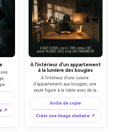
e
À l'intérieur d'un appartement
à la lumière des bougies
une 
À l'intérieur d'une cuisine 
e, 
d'appartement aux bougies, une 
pe 
seule figure à la table avec de la 
'un 
nourriture intacte, un éclairage 
mière 
chaud et de longues ombres, 
fort 
Invite de copie
composition intime d'affiche 
he 
re ↗
indépendante avec une grande zone 
24, 
Créer une Image similaire ↗
supérieure vide pour le titre, 
.2, 
Panasonic S5II 50mm f/1.8, 
ace 