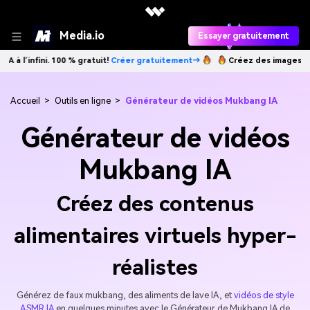
Media.io
Essayer gratuitement
fini. 100 % gratuit!
Créer gratuitement→
Créez des images IA à l’infini
Accueil
>
Outils en ligne
>
Générateur de vidéos Mukbang IA
Générateur de vidéos
Mukbang IA
Créez des contenus
alimentaires virtuels hyper-
réalistes
Générez de faux mukbang, des aliments de lave IA, et
vidéos de style
ASMR IA
en quelques minutes avec le Générateur de Mukbang IA de