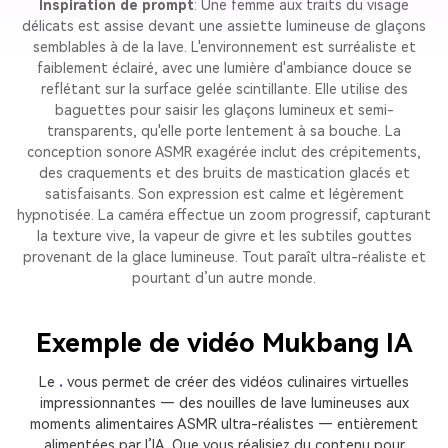
Inspiration de prompt
: Une femme aux traits du visage
délicats est assise devant une assiette lumineuse de glaçons
semblables à de la lave. L'environnement est surréaliste et
faiblement éclairé, avec une lumière d'ambiance douce se
reflétant sur la surface gelée scintillante. Elle utilise des
baguettes pour saisir les glaçons lumineux et semi-
transparents, qu'elle porte lentement à sa bouche. La
conception sonore ASMR exagérée inclut des crépitements,
des craquements et des bruits de mastication glacés et
satisfaisants. Son expression est calme et légèrement
hypnotisée. La caméra effectue un zoom progressif, capturant
la texture vive, la vapeur de givre et les subtiles gouttes
provenant de la glace lumineuse. Tout paraît ultra-réaliste et
pourtant d’un autre monde.
Exemple de vidéo Mukbang IA
Le
.
vous permet de créer des vidéos culinaires virtuelles
impressionnantes — des nouilles de lave lumineuses aux
moments alimentaires ASMR ultra-réalistes — entièrement
alimentées par l’IA. Que vous réalisiez du contenu pour