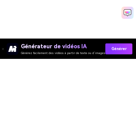
Générateur de vidéos IA
Générer
Générez facilement des vidéos à partir de texte ou d’images
Media.io Outils en Ligne
Évaluation de la Qualité :
4.7
(162,357 Votes)
Vous devez éditer, convertir ou compresser et télécharger au moins 1
fichier pour évaluer !
Nous avons déjà traité
362,714,688
fichiers d'une taille totale de
10,124
TB