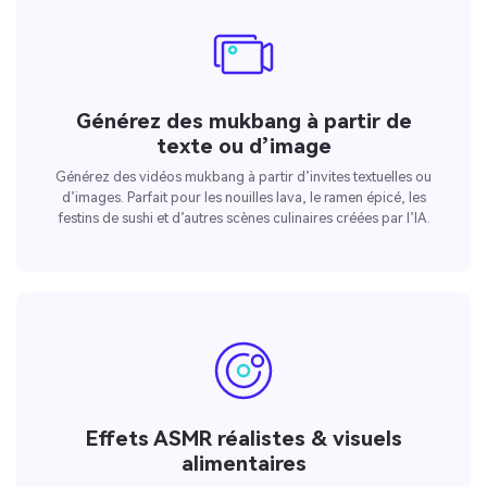
Créez des images IA
Générez des mukbang à partir de
à l’infini. 100 %
texte ou d’image
gratuit!
Générez des vidéos mukbang à partir d’invites textuelles ou
d’images. Parfait pour les nouilles lava, le ramen épicé, les
Créer Gratuitement
festins de sushi et d’autres scènes culinaires créées par l’IA.
→
Effets ASMR réalistes & visuels
alimentaires