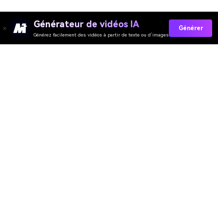
Générateur de vidéos IA
Générer
Générez facilement des vidéos à partir de texte ou d’images
Media.io Outils en Ligne
Évaluation de la Qualité :
4.7
(162,357 Votes)
Vous devez éditer, convertir ou compresser et télécharger au moins 1
fichier pour évaluer !
Nous avons déjà traité
360,328,022
fichiers d'une taille totale de
10,124
TB
Générateur de Vidéo
Générateur d’Images