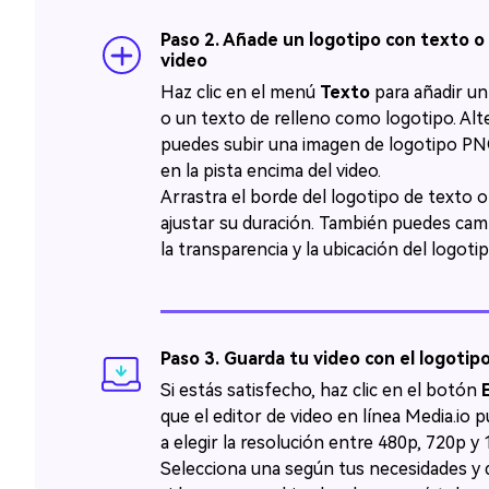
Paso 2. Añade un logotipo con texto o
video
Haz clic en el menú
Texto
para añadir un
o un texto de relleno como logotipo.󠀲󠀡󠀡󠀤󠀣󠀨󠀢󠀥󠀦
puedes subir una imagen de logotipo PNG
en la pista encima del video.󠀲󠀡󠀡󠀤󠀣󠀨󠀢󠀥󠀧󠀳󠀰
Arrastra el borde del logotipo de texto o
ajustar su duración.󠀲󠀡󠀡󠀤󠀣󠀨󠀢󠀥󠀨󠀳󠀰 También pued
la transparencia y la ubicación del logotipo.󠀲󠀡󠀡󠀤󠀣󠀨󠀢󠀥
Paso 3. Guarda tu video con el logotip
󠀰Si estás satisfecho, haz clic en el botón
que el editor de video en línea Media.io 
a elegir la resolución entre 480p, 720p y 1080p.󠀲󠀡󠀡󠀤󠀣󠀨
Selecciona una según tus necesidades y 