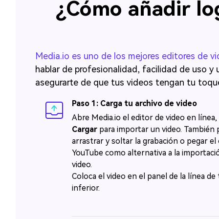
¿Cómo añadir log
Media.io es uno de los mejores editores de v
hablar de profesionalidad, facilidad de uso y un toq
asegurarte de que tus videos tengan tu toque personal
Paso 1: Carga tu archivo de video
Abre Media.io el editor de video en línea, 
Cargar
para importar un video.󠀲󠀡󠀡󠀤󠀣󠀨󠀢󠀥󠀠󠀳󠀰 Tamb
arrastrar y soltar la grabación o pegar e
YouTube como alternativa a la importació
video.󠀲󠀡󠀡󠀤󠀣󠀨󠀢󠀥󠀡󠀳󠀰
Coloca el video en el panel de la línea de
inferior.󠀲󠀡󠀡󠀤󠀣󠀨󠀢󠀥󠀢󠀳