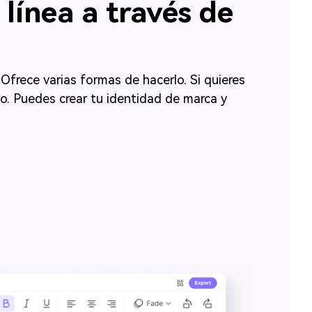
línea a través de
frece varias formas de hacerlo.󠀲󠀡󠀡󠀤󠀣󠀨󠀢󠀤󠀥󠀳󠀰 Si quieres
󠀤󠀦󠀳󠀰 Puedes crear tu identidad de marca y