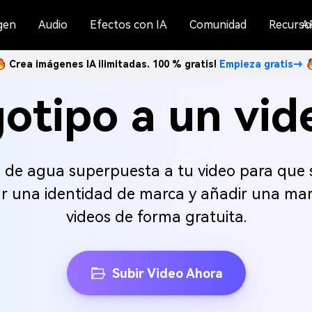
gen
Audio
Efectos con IA
Comunidad
Recurso
A
Crea imágenes IA ilimitadas. 100 % gratis!
Empieza gratis→
otipo a un vid
 de agua superpuesta a tu video para que 
ar una identidad de marca y añadir una mar
videos de forma gratuita.
Subir Video Ahora