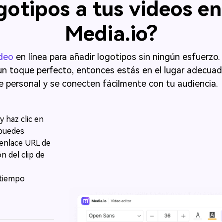
otipos a tus videos en 
Media.io?
ideo
en línea para añadir logotipos sin ningún esfuerzo.󠀲󠀡󠀡󠀤󠀣󠀨󠀢󠀤󠀤󠀳󠀰 O
ue perfecto, entonces estás en el lugar adecuado.󠀲󠀡󠀡󠀤󠀣󠀨
 y se conecten fácilmente con tu audiencia.󠀲󠀡󠀡󠀤󠀣󠀨󠀢󠀤󠀧󠀳
y haz clic en
ién puedes
l enlace URL de
n del clip de
 tiempo