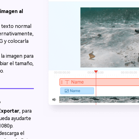
 imagen al
 texto normal
󠀰 Alternativamente,
 y colocarla
 la imagen para
es cambiar el tamaño,
󠀳
o
Exportar
, para
pueda ayudarte
󠀦󠀣󠀳󠀰
descarga el