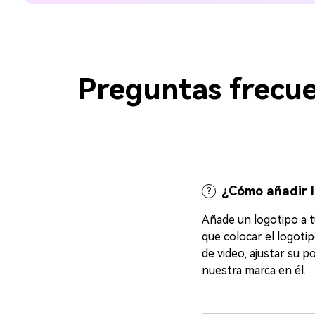
Preguntas frecue
¿Cómo añadir l
?
Añade un logotipo a tu
que colocar el logot
de video, ajustar su posici
nuestra marca en él. 󠀲󠀡󠀡󠀤󠀣󠀨󠀢󠀩󠀩󠀳