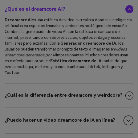
¿Qué es el dreamcore AI?
Dreamcore AI
es una estética de video surrealista donde la inteligencia
artificial crea espacios liminales y ambientes nostálgicos de ensueño.
Combina la generación de video AI con la estética dreamcore de
internet, presentando corredores vacíos, objetos vintage y escenas
familiares pero extrañas. Con el
Generador dreamcore de IA
, los
usuarios pueden transformar prompts de texto o imágenes en
videos
dreamcore generados por IA
impresionantes. Muchos creadores usan
este efecto para producir
Estética dreamcore de IA
contenido que
evoca nostalgia, misterio y lo inquietante para TikTok, Instagram y
YouTube.
¿Cuál es la diferencia entre dreamcore y weirdcore?
¿Puedo hacer un video dreamcore de IA en línea?