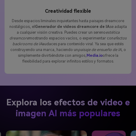
Creatividad flexible
Desde espacios liminales inquietantes hasta paisajes dreamcore
nostálgicos, el
Generador de videos dreamcore de IA
se adapta
a cualquier visión creativa. Puedes crear un sereno
estética
dreamcore
mostrando espacios vacíos, o experimentar con
efectos
backrooms de IA
audaces para contenido viral. Ya sea que estés
construyendo una marca, haciendo un
paisaje de ensueño de IA
, o
simplemente divirtiéndote con amigos,
Media.io
ofrece la
flexibilidad para explorar infinitos estilos y formatos.
Explora los efectos de video e
imagen AI más populares