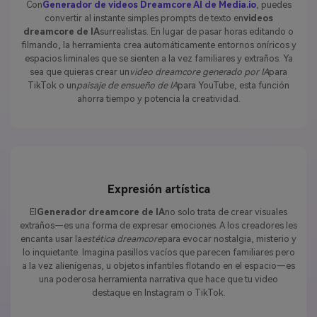
Con
Generador de videos Dreamcore AI de Media.io
, puedes
convertir al instante simples prompts de texto en
videos
dreamcore de IA
surrealistas. En lugar de pasar horas editando o
filmando, la herramienta crea automáticamente entornos oníricos y
espacios liminales que se sienten a la vez familiares y extraños. Ya
sea que quieras crear un
video dreamcore generado por IA
para
TikTok o un
paisaje de ensueño de IA
para YouTube, esta función
ahorra tiempo y potencia la creatividad.
Expresión artística
El
Generador dreamcore de IA
no solo trata de crear visuales
extraños—es una forma de expresar emociones. A los creadores les
encanta usar la
estética dreamcore
para evocar nostalgia, misterio y
lo inquietante. Imagina pasillos vacíos que parecen familiares pero
a la vez alienígenas, u objetos infantiles flotando en el espacio—es
una poderosa herramienta narrativa que hace que tu video
destaque en Instagram o TikTok.