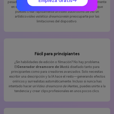
Empieza Gratis→
pesados, esta
herramienta dreamcore de IA
se ejecuta directamente
en el navegador con renderizado en la nube. Eso significa que
puedes crear rápidamente un
video backrooms de IA
o un
artístico
video estético dreamcore
sin preocuparte por las
limitaciones del dispositivo.
Fácil para principiantes
¿Sin habilidades de edición o filmación? No hay problema.
El
Generador dreamcore de IA
está diseñado tanto para
principiantes como para creadores avanzados. Solo necesitas
escribir una descripción y la IA hace el resto—generando efectos
oníricos y surrealistas automáticamente. Incluso si nunca has
intentado hacer un
Video dreamcore de IA
antes, puedes unirte a la
tendencia y crear clips profesionales en unos pocos clics.