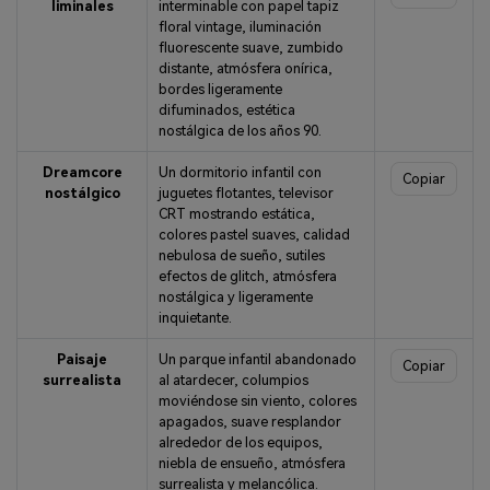
liminales
interminable con papel tapiz
floral vintage, iluminación
fluorescente suave, zumbido
distante, atmósfera onírica,
bordes ligeramente
difuminados, estética
nostálgica de los años 90.
Dreamcore
Un dormitorio infantil con
Copiar
nostálgico
juguetes flotantes, televisor
CRT mostrando estática,
colores pastel suaves, calidad
nebulosa de sueño, sutiles
efectos de glitch, atmósfera
nostálgica y ligeramente
inquietante.
Paisaje
Un parque infantil abandonado
Copiar
surrealista
al atardecer, columpios
moviéndose sin viento, colores
apagados, suave resplandor
alrededor de los equipos,
niebla de ensueño, atmósfera
surrealista y melancólica.