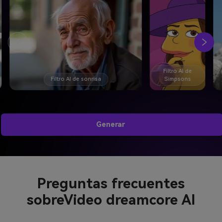
Filtro AI de
 AI de sonrisa
Simpsons
Filtro A
Generar
Preguntas frecuentes
sobre
Video dreamcore AI