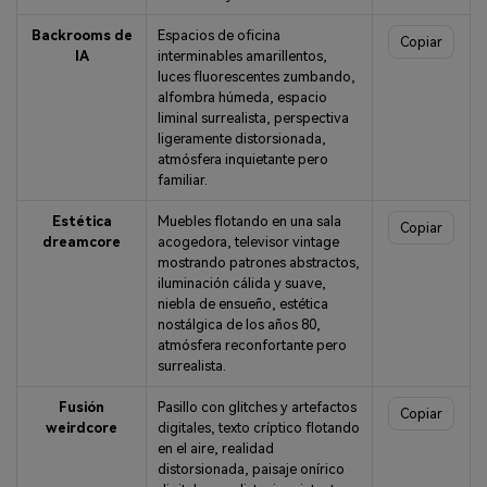
Backrooms de
Espacios de oficina
Copiar
IA
interminables amarillentos,
luces fluorescentes zumbando,
alfombra húmeda, espacio
liminal surrealista, perspectiva
ligeramente distorsionada,
atmósfera inquietante pero
familiar.
Estética
Muebles flotando en una sala
Copiar
dreamcore
acogedora, televisor vintage
mostrando patrones abstractos,
iluminación cálida y suave,
niebla de ensueño, estética
nostálgica de los años 80,
atmósfera reconfortante pero
surrealista.
Fusión
Pasillo con glitches y artefactos
Copiar
weirdcore
digitales, texto críptico flotando
en el aire, realidad
distorsionada, paisaje onírico