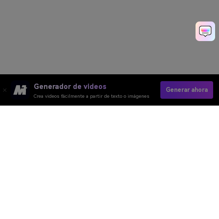
Generador de videos
Generar ahora
Crea videos fácilmente a partir de texto o imágenes
Create AI Dreamcore Video
Media.io Online Tools Quality Rating：
4.7 (162,357 Votes)
Video IA