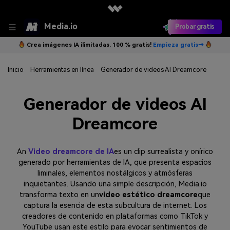
Media.io
Probar gratis
Crea imágenes IA ilimitadas. 100 % gratis!
Empieza gratis→
Inicio
Herramientas en línea
Generador de videos AI Dreamcore
Generador de videos AI
Dreamcore
An
Video dreamcore de IA
es un clip surrealista y onírico
generado por herramientas de IA, que presenta espacios
liminales, elementos nostálgicos y atmósferas
inquietantes. Usando una simple descripción, Media.io
transforma texto en un
video estético dreamcore
que
captura la esencia de esta subcultura de internet. Los
creadores de contenido en plataformas como TikTok y
YouTube usan este estilo para evocar sentimientos de