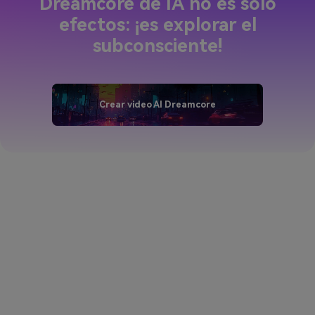
Dreamcore de IA no es solo
efectos: ¡es explorar el
subconsciente!
Crear video AI Dreamcore