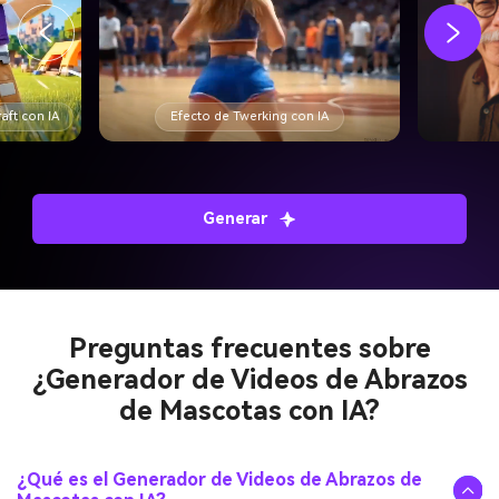
aft con IA
Efecto de Twerking con IA
Generar
Preguntas frecuentes sobre
¿Generador de Videos de Abrazos
de Mascotas con IA?