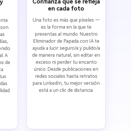
Confianza que se refleja
 y
en cada foto
Una foto es más que píxeles —
ante.
es la forma en la que te
 son
presentas al mundo. Nuestro
das
Eliminador de Papada con IA te
ías,
ayuda a lucir seguro/a y pulido/a
enido
de manera natural, sin editar en
l. A
exceso ni perder tu encanto
ps de
único. Desde publicaciones en
ca
redes sociales hasta retratos
tus
para LinkedIn, tu mejor versión
edas
está a un clic de distancia.
lidad.