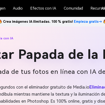
gen
Audio
Efectos con IA
Comunidad
Recurso
A
Crea imágenes IA ilimitadas. 100 % gratis!
Empieza gratis→
a con IA
ar Papada de la
ada de tus fotos en línea con IA d
egundos con el eliminador gratuito de Media.io
Elimina
íbula mientras mantiene la textura y la iluminación d
abilidades en Photoshop. Es 100% online, gratis y dis