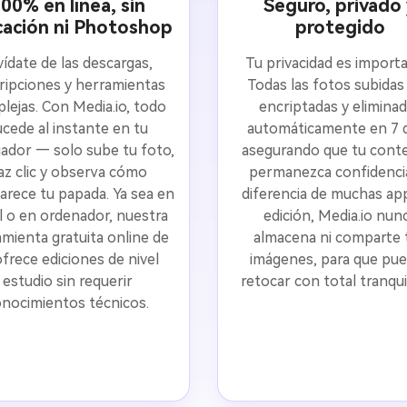
00% en línea, sin
Seguro, privado
cación ni Photoshop
protegido
vídate de las descargas,
Tu privacidad es import
ripciones y herramientas
Todas las fotos subidas
lejas. Con Media.io, todo
encriptadas y elimina
ucede al instante en tu
automáticamente en 7 d
ador — solo sube tu foto,
asegurando que tu cont
az clic y observa cómo
permanezca confidencia
arece tu papada. Ya sea en
diferencia de muchas ap
l o en ordenador, nuestra
edición, Media.io nun
mienta gratuita online de
almacena ni comparte 
ofrece ediciones de nivel
imágenes, para que pu
estudio sin requerir
retocar con total tranqui
nocimientos técnicos.