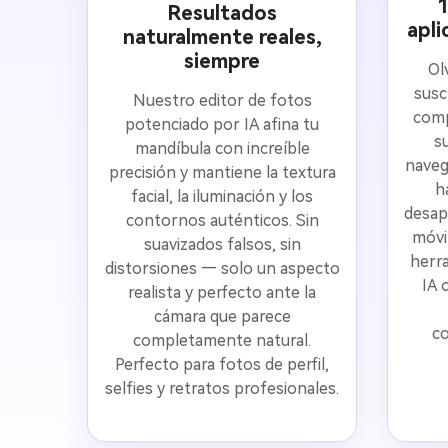
1
Resultados
apli
naturalmente reales,
siempre
Ol
susc
Nuestro editor de fotos
comp
potenciado por IA afina tu
s
mandíbula con increíble
naveg
precisión y mantiene la textura
h
facial, la iluminación y los
desap
contornos auténticos. Sin
móvi
suavizados falsos, sin
herra
distorsiones — solo un aspecto
IA 
realista y perfecto ante la
cámara que parece
co
completamente natural.
Perfecto para fotos de perfil,
selfies y retratos profesionales.