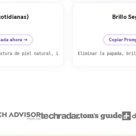
cotidianas)
Brillo S
Después
Antes
apada ahora →
Copiar Prom
xtura de piel natural, iluminación realista, tono suave,
Eliminar la papada, bril