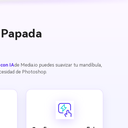
e Papada
 con IA
de Media.io puedes suavizar tu mandíbula,
necesidad de Photoshop.