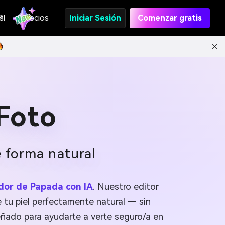
s
PI
Precios
Iniciar Sesión
Comenzar gratis
 Foto
e forma natural
dor de Papada con IA
. Nuestro editor
e tu piel perfectamente natural — sin
eñado para ayudarte a verte seguro/a en