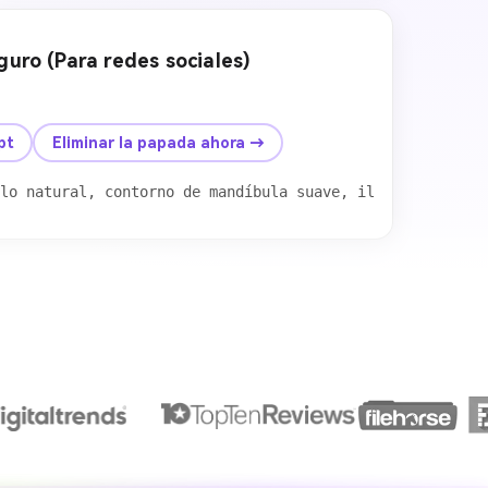
eguro (Para redes sociales)
Después
pt
Eliminar la papada ahora →
 sin sobre-suavizado, retrato de alta calidad
lo natural, contorno de mandíbula suave, iluminación bri