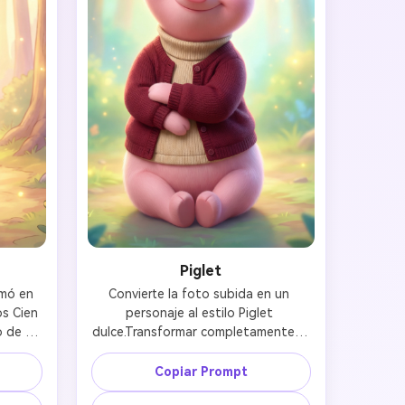
Piglet
mó en 
Convierte la foto subida en un 
s Cien 
personaje al estilo Piglet 
 de 
dulce.Transformar completamente a 
 a la 
la persona en un cerdito pequeño y 
 2011 
rosa con orejas grandes delicadas, 
Copiar Prompt
elaje 
expresión tímida pero gentil y 