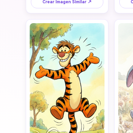
brillante y suave, color cel ligero, 
amis
Crear Imagen Similar ↗
C
tonos vibrantes pero suaves en 
clás
pastel, ojos brillantes, una adorable 
ilustr
proporción corporal redondeada y 
de acua
una expresión cálida y feliz. El fondo 
de col
resplandece con una sutil luz mágica 
oro mi
del bosque, creando una atmósfera 
debe t
saludable, feliz y cálida: la foto de 
co
perfil perfecta para redes sociales. 
atmó
Los detalles son ricos, con la pose y 
realism
el lenguaje corporal coincidiendo 
perfectamente con la imagen de 
referencia, incluyendo la posición de 
los brazos, la inclinación de la 
cabeza, la postura de las piernas y 
la expresión facial. Como Winnie the 
Pooh en sí, oso gordito y amarillo 
con camiseta roja pequeña, 
sosteniendo una olla de miel, sonrisa 
tranquila, soñolienta y gentil, 
ambiente relajado de "qué 
problema".