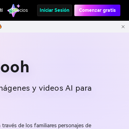
s
PI
Precios
Iniciar Sesión
Comenzar gratis
Pooh
mágenes y videos AI para
 través de los familiares personajes de