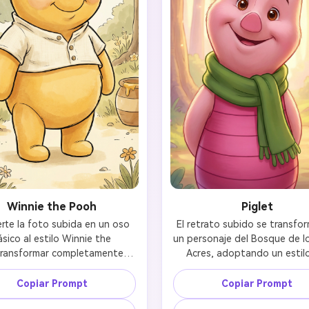
gratis!
Empieza Gratis→
Winnie the Pooh
Piglet
rte la foto subida en un oso 
El retrato subido se transfor
ásico al estilo Winnie the 
un personaje del Bosque de lo
ransformar completamente a 
Acres, adoptando un estilo
persona en un oso cálido, 
animación 3D moderno similar
do y amante de la miel, con 
película animada de Disney de
Copiar Prompt
Copiar Prompt
as suaves y una expresión 
*Winnie the Pooh*. Presenta p