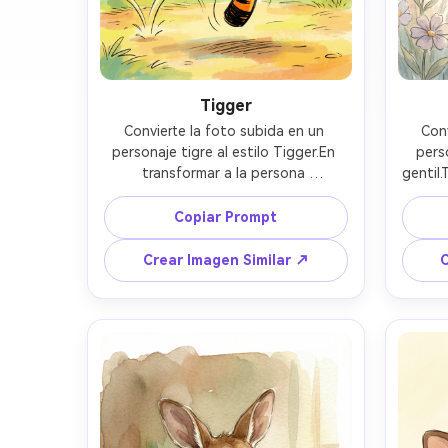
Tigger
Convierte la foto subida en un 
Conv
personaje tigre al estilo Tigger.En 
pers
transformar a la persona 
gentil
completamente en un tigre naranja 
la per
energético con rayas gruesas, gran 
suave
Copiar Prompt
sonrisa alegre y pose animada.Usa 
expre
estilo clásico de animación infantil e 
melanc
Crear Imagen Similar ↗
C
ilustración de cuento.Colores cálidos 
infanti
brillantes, postura dinámica y 
pas
sensación divertida y saltarina.El 
personaje debe transmitir confianza, 
recon
alegría y mucha energía.Fondo 
transmi
simple de cuento con elementos que 
emoc
indiquen movimiento.Sin realismo, sin 
ambi
rostro humano, sin render 3D. 
real