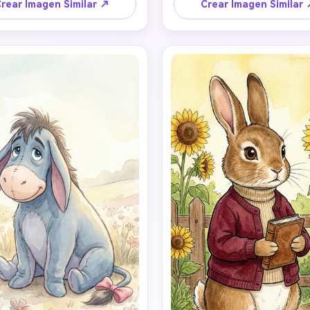
tosa y gentil.Usa el estilo 
brillante y suave, color cel li
rear Imagen Similar ↗
Crear Imagen Similar
ico de animación infantil e 
tonos vibrantes pero suave
ación de cuento con texturas 
pastel, ojos chispeantes, pro
rela y líneas limpias.La paleta 
corporal redondeada y adorab
ores debe ser amarillo cálido, 
una expresión cálida y feliz. El
el y crema suave.El personaje 
resplandece con una luz mági
ransmitir ternura, inocencia y 
bosque, creando un ambiente 
nsuelo.Fondo simple con 
feliz y cálido: el perfil perfect
sfera suave de cuento.Sin 
redes sociales. Los detalles
o, sin rasgos humanos, sin 3D, 
ricos, con la pose y lenguaje c
sin estilo anime moderno. 
coincidiendo perfectamente c
imagen de referencia, incluyen
posición de brazo, inclinació
cabeza, postura de pierna
expresión facial. Piglet, un ce
rosa con bufanda verde o cam
rosa a rayas, tiene ojos chispe
parece preocupado y valien
nervioso y lindo, irradiando ti