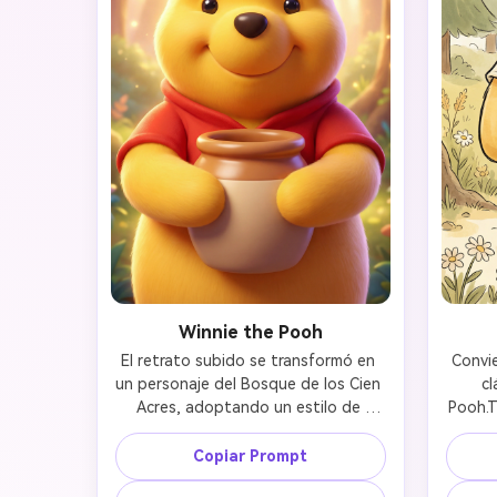
Winnie the Pooh
El retrato subido se transformó en 
Convie
un personaje del Bosque de los Cien 
cl
Acres, adoptando un estilo de 
Pooh.T
animación 3D moderno similar a la 
la 
película animada de Disney de 2011 
redon
Copiar Prompt
*Winnie the Pooh*. Presenta pelaje 
form