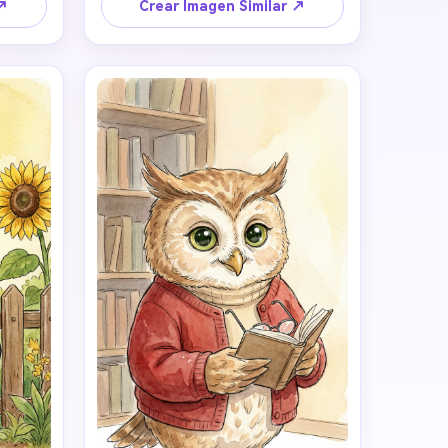
gero, 
rasgos redondeados simples.Usa el 
 ↗
Crear Imagen Similar ↗
s en 
estilo clásico de animación infantil y 
porción 
cuento con acuarelas.Colores suaves 
le, y 
pastel, luz cálida y ambiente 
 fondo 
calmado y reconfortante.El 
ca de 
personaje debe transmitir 
sano, 
sensibilidad, dulzura y ternura.Fondo 
o para 
mínimo de cuento, limpio y 
 son 
acogedor.Sin rostro humano, sin 
orporal 
realismo, sin 3D, sin estilo de 
on la 
caricatura exagerada. 
do la 
n de 
 y 
rdito 
iseta 
antes, 
te, 
midez, 
lealtad, ansiedad y fuerza. 