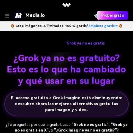
Media.io
Probar gratis
Crea imágenes IA ilimitadas. 100 % gratis!
Empieza gratis→
Inicio
>
Herramientas en línea
>
Grok ya no es gratis
¿Grok ya no es gratuito?
Esto es lo que ha cambiado
y qué usar en su lugar
El acceso gratuito a Grok Imagine está disminuyendo:
descubre ahora las mejores alternativas gratuitas
para imagen y video.
¿Te preguntas por qué la gente busca
"Grok no es gratis"
,
"Grok ya
no es gratis en X"
, o
"¿Grok Imagine ya no es gratis?"
?