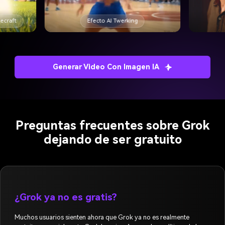
necraft
Efecto AI Twerking
Generar Video Con Imagen IA
Preguntas frecuentes sobre Grok
dejando de ser gratuito
¿Grok ya no es gratis?
Muchos usuarios sienten ahora que Grok ya no es realmente