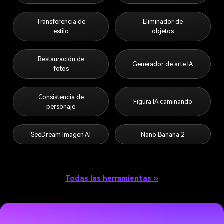
Transferencia de
Eliminador de
estilo
objetos
Restauración de
Generador de arte IA
fotos
Consistencia de
Figura IA caminando
personaje
SeeDream Imagen AI
Nano Banana 2
Todas las herramientas ››