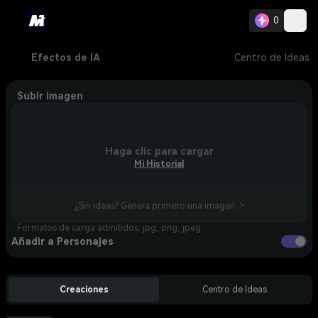
0
Efectos de IA
Centro de Ideas
Subir imagen
Haga clic para cargar
Mi Historial
¿Sin ideas? Genera primero una imagen. >
Formatos de carga admitidos: jpg, png, jpeg.
Añadir a Personajes
Creaciones
Centro de Ideas