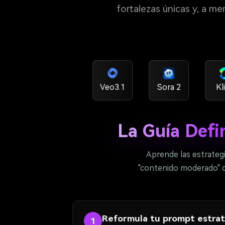
fortalezas únicas y, a m
Veo3.1
Sora 2
Kl
La Guía Defi
Aprende las estrateg
"contenido moderado" de
Reformula tu prompt estra
1