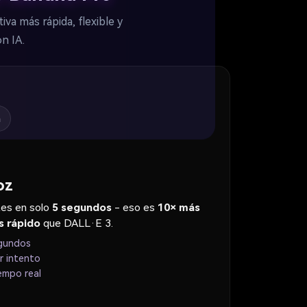
a más rápida, flexible y
n IA.
a
oz
tes en solo
5 segundos
- eso es
10× más
s rápido
que DALL·E 3.
egundos
r intento
empo real