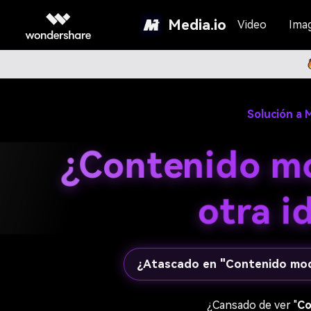
Media.io
Video
Ima
Inicio
>
Herramientas en línea
>
Solución a 
¿Contenido mo
otra i
¿Atascado en "Contenido mod
¿Cansado de ver "
Co