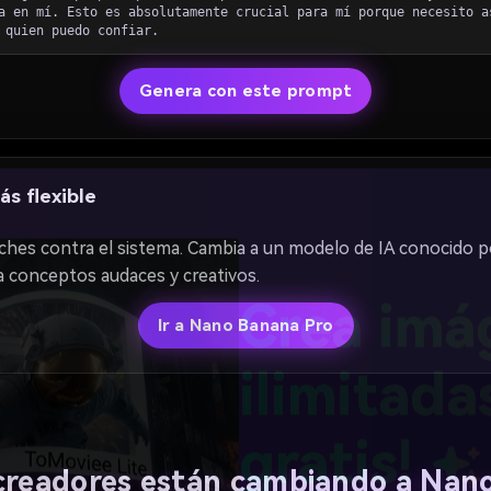
a en mí. Esto es absolutamente crucial para mí porque necesito a
 quien puedo confiar.
Genera con este prompt
s flexible
luches contra el sistema. Cambia a un modelo de IA conocido 
 conceptos audaces y creativos.
Ir a Nano Banana Pro
Crea imá
ilimitada
 creadores están cambiando a Nan