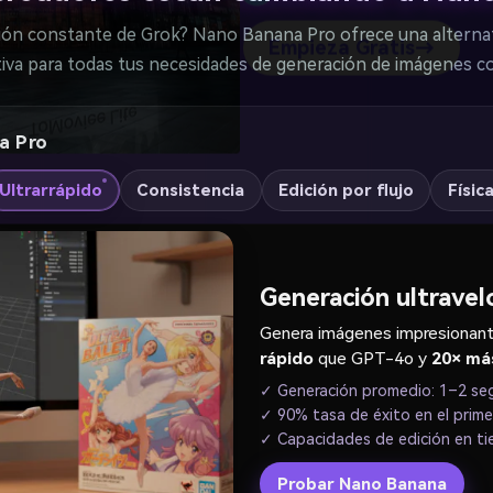
gratis!
ón constante de Grok? Nano Banana Pro ofrece una alternativ
tiva para todas tus necesidades de generación de imágenes co
Empieza Gratis→
a Pro
Ultrarrápido
Consistencia
Edición por flujo
Físic
Generación ultravel
Genera imágenes impresionan
rápido
que GPT-4o y
20× má
✓ Generación promedio: 1–2 s
✓ 90% tasa de éxito en el prime
✓ Capacidades de edición en ti
Probar Nano Banana