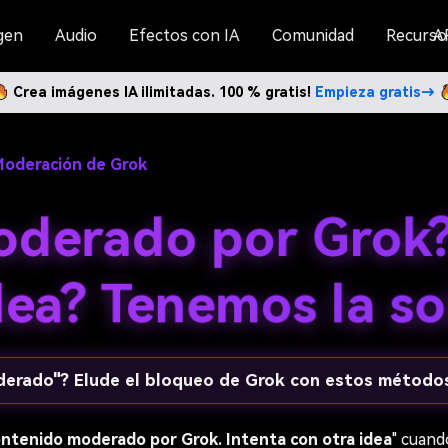
gen
Audio
Efectos con IA
Comunidad
Recurso
A
Crea imágenes IA ilimitadas. 100 % gratis!
Empieza gratis→
Moderación de Grok
derado por Grok?
dea? Tenemos la so
erado"? Elude el bloqueo de Grok con estos métodos
ntenido moderado por Grok. Intenta con otra idea
" cuand