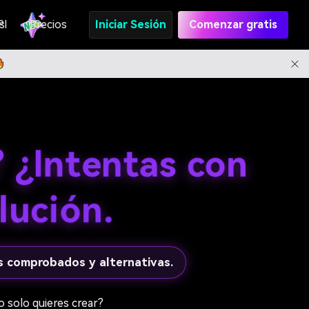
s
PI
Precios
Iniciar Sesión
Comenzar gratis
 ¿Intentas con
lución.
 comprobados y alternativas.
o solo quieres crear?