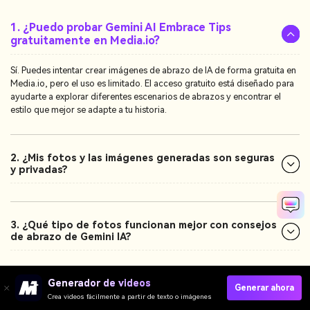
1. ¿Puedo probar Gemini AI Embrace Tips
gratuitamente en Media.io?
Sí. Puedes intentar crear imágenes de abrazo de IA de forma gratuita en
Media.io, pero el uso es limitado. El acceso gratuito está diseñado para
ayudarte a explorar diferentes escenarios de abrazos y encontrar el
estilo que mejor se adapte a tu historia.
2. ¿Mis fotos y las imágenes generadas son seguras
y privadas?
3. ¿Qué tipo de fotos funcionan mejor con consejos
de abrazo de Gemini IA?
Generador de videos
Generar ahora
4. ¿Necesito alguna experiencia en la edición o la
Crea videos fácilmente a partir de texto o imágenes
redacción de cues?