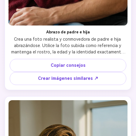
Abrazo de padre e hija
Crea una foto realista y conmovedora de padre e hija 
abrazándose. Utilice la foto subida como referencia y 
mantenga el rostro, la edad y la identidad exactamente 
iguales. Los abrazos deben sentirse naturales, 
protectores y emocionalmente cálidos. Las expresiones 
Copiar consejos
deben mostrar amor, confianza y conexión familiar. 
Lenguaje corporal cómodo, sin posicionamiento 
Crear imágenes similares ↗
incómodo. Imágenes realistas, iluminación suave, textura 
realista de la piel. Sin estilo de dibujos animados, sin 
exageración, sin distorsión.