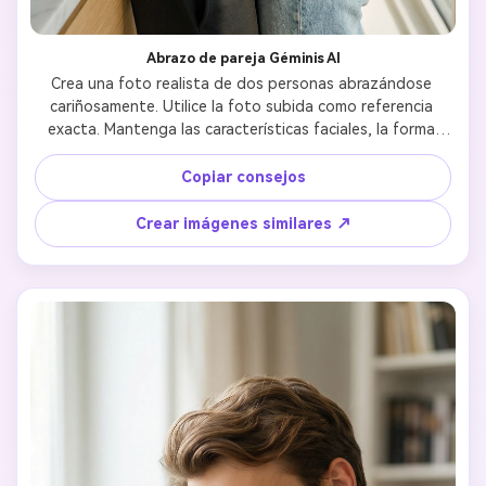
Abrazo de pareja Géminis AI
Crea una foto realista de dos personas abrazándose 
cariñosamente. Utilice la foto subida como referencia 
exacta. Mantenga las características faciales, la forma 
corporal, el color de la piel y la identidad de ambas 
personas sin cambios. Un abrazo debe sentirse íntimo y 
Copiar consejos
natural, con una suave colocación de los brazos y un 
contacto físico íntimo. Las expresiones deben mostrar 
Crear imágenes similares ↗
amor, calidez e intimidad emocional. Estilo fotográfico 
realista, luz natural, composición equilibrada. Sin 
estilización, sin dibujos animados, sin poses artificiales.