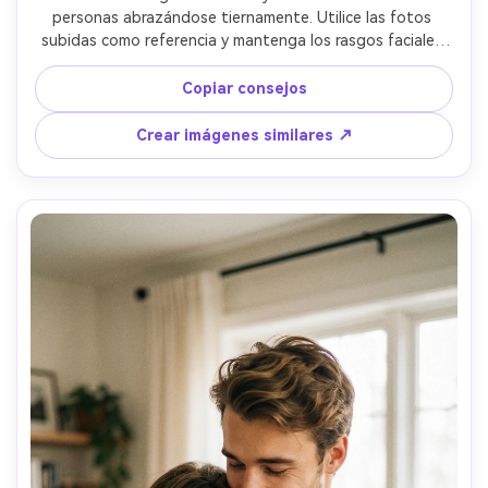
personas abrazándose tiernamente. Utilice las fotos 
subidas como referencia y mantenga los rasgos faciales 
exactamente idénticos. Un abrazo debe hacer que la 
persona se sienta tranquila, reconfortante y 
Copiar consejos
profundamente emocional. Iluminación difusa suave, 
tonos cálidos, sombras suaves. Expresiones relajadas, 
Crear imágenes similares ↗
contacto físico natural. Estilo fotorrealista con suavidad 
cinematográfica. Sin dibujos animados, sin ilustraciones, 
sin exageraciones.