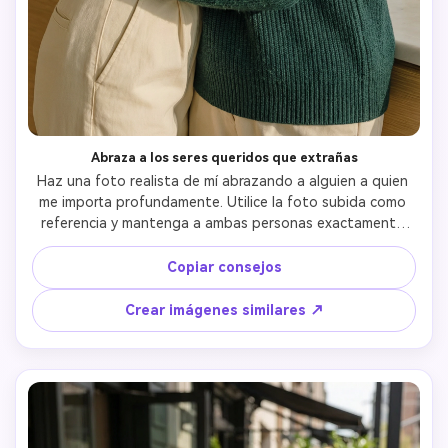
Abraza a los seres queridos que extrañas
Haz una foto realista de mí abrazando a alguien a quien 
me importa profundamente. Utilice la foto subida como 
referencia y mantenga a ambas personas exactamente 
idénticas. Un abrazo debe ser emocional, reconfortante y 
sincero. Contacto físico natural, posturas relajadas, 
Copiar consejos
expresiones faciales suaves. Estilo realista con luz natural 
y proporciones realistas. Sin cómics, sin ilustraciones, sin 
Crear imágenes similares ↗
efectos artificiales.