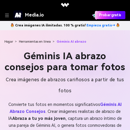
Media.io
Probar gratis
Crea imágenes IA ilimitadas. 100 % gratis!
Empieza gratis→
Hogar
>
Herramientas en línea
>
Géminis AI abrazo
Géminis IA abrazo
consejos para tomar fotos
Crea imágenes de abrazos cariñosos a partir de tus
fotos
Convierte tus fotos en momentos significativos
Géminis AI
Abrazo Consejos
. Crear imágenes realistas de abrazo de
IA
Abraza a tu yo más joven
, captura un abrazo íntimo de
una pareja de Géminis AI, o genera fotos conmovedoras de