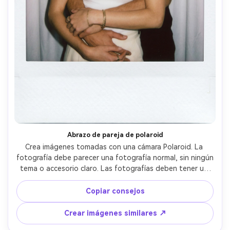
Abrazo de pareja de polaroid
Crea imágenes tomadas con una cámara Polaroid. La 
fotografía debe parecer una fotografía normal, sin ningún 
tema o accesorio claro. Las fotografías deben tener un 
ligero efecto de borrosidad y una fuente de luz 
consistente, como un flash en una habitación oscura, 
Copiar consejos
extendida por toda la fotografía. No cambies la cara. 
Cambia el fondo detrás de los dos por una cortina blanca. 
Crear imágenes similares ↗
El hombre la sostenía por detrás.