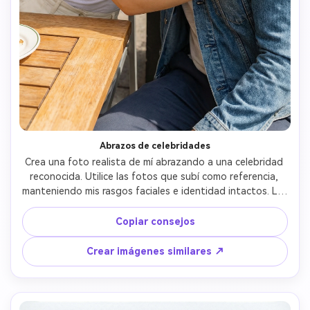
Abrazos de celebridades
Crea una foto realista de mí abrazando a una celebridad 
reconocida. Utilice las fotos que subí como referencia, 
manteniendo mis rasgos faciales e identidad intactos. Las 
celebridades deben parecer fácilmente reconocibles pero 
naturales. Los abrazos deben sentirse amigables y 
Copiar consejos
relajantes, no escénicos o exagerados. Estilo fotográfico 
realista bajo luz natural. Sin dibujos animados, sin 
Crear imágenes similares ↗
ilustraciones, sin distorsiones.