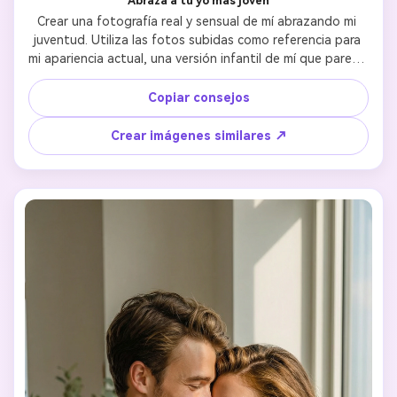
Abraza a tu yo más joven
Crear una fotografía real y sensual de mí abrazando mi 
juventud. Utiliza las fotos subidas como referencia para 
mi apariencia actual, una versión infantil de mí que parece 
naturalmente joven pero claramente la misma persona. 
Manteniendo la consistencia y la identificabilidad de 
Copiar consejos
rasgos faciales, color de piel, identidad. Un abrazo debe 
sentirse cálido, gentil y cómodo, con un contacto físico 
Crear imágenes similares ↗
natural y una postura relajada. Ambas expresiones deben 
mostrar calma, seguridad y conexión emocional. Estilo 
fotorrealista, luz natural suave, proporciones realistas. 
Sin caricaturas, sin ilustraciones, sin exageraciones, sin 
distorsiones.