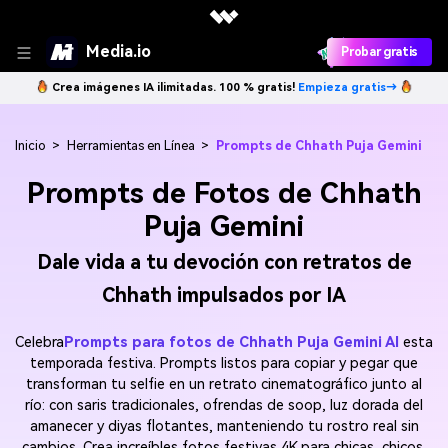
Media.io
Probar gratis
Crea imágenes IA ilimitadas. 100 % gratis!
Empieza gratis→
Inicio
>
Herramientas en Línea
>
Prompts de Chhath Puja Gemini
Prompts de Fotos de Chhath
Puja Gemini
Dale vida a tu devoción con retratos de
Chhath impulsados por IA
Celebra
Prompts para fotos de Chhath Puja Gemini AI
esta
temporada festiva. Prompts listos para copiar y pegar que
transforman tu selfie en un retrato cinematográfico junto al
río: con saris tradicionales, ofrendas de soop, luz dorada del
amanecer y diyas flotantes, manteniendo tu rostro real sin
cambios. Crea increíbles fotos festivas 4K para chicas, chicos,