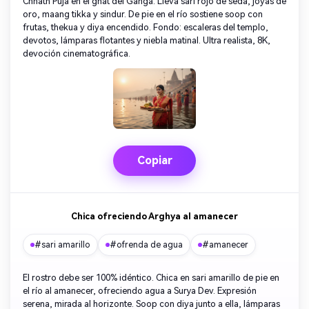
Chhath Puja en el ghat del Ganga. Lleva sari rojo de seda, joyas de
oro, maang tikka y sindur. De pie en el río sostiene soop con
frutas, thekua y diya encendido. Fondo: escaleras del templo,
devotos, lámparas flotantes y niebla matinal. Ultra realista, 8K,
devoción cinematográfica.
Copiar
Chica ofreciendo Arghya al amanecer
#sari amarillo
#ofrenda de agua
#amanecer
El rostro debe ser 100% idéntico. Chica en sari amarillo de pie en
el río al amanecer, ofreciendo agua a Surya Dev. Expresión
serena, mirada al horizonte. Soop con diya junto a ella, lámparas