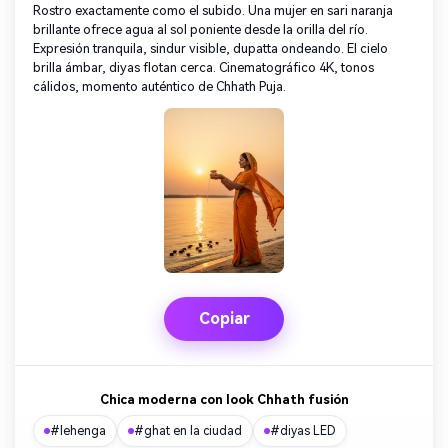
Crea imágenes IA
Rostro exactamente como el subido. Una mujer en sari naranja
brillante ofrece agua al sol poniente desde la orilla del río.
ilimitadas. 100 %
Expresión tranquila, sindur visible, dupatta ondeando. El cielo
gratis!
brilla ámbar, diyas flotan cerca. Cinematográfico 4K, tonos
cálidos, momento auténtico de Chhath Puja.
Empieza Gratis→
Copiar
Chica moderna con look Chhath fusión
#lehenga
#ghat en la ciudad
#diyas LED