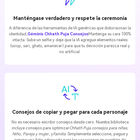
Manténgase verdadero y respete la ceremonia
A diferencia de las herramientas de IA genéricas que distorsionan la
identidad,
Géminis Chhath Puja Consejos
Mantenga su cara 100%
intacta. Sube un selfie y deje que la IA agregue elementos reales
(soop, sari, ghats, amanecer) para que tu devoción parezca real y
no artificial.
Consejos de copiar y pegar para cada personaje
No es necesario escribir consejos desde cero. Nuestra biblioteca
incluye consejos para optimizar
Chhath Puja consejos para niñas
,
Niño
,
Pareja y mujer
, y
Familia
. Simplemente seleccione, pegue y
genere una foto adecuada para las vacaciones en cuestión de