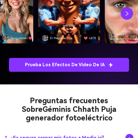
Frost
3,092
 Mago de Pisa
4,815
SwiftEdge
bytes
Prueba Los Efectos De Video De IA
Preguntas frecuentes
Sobre
Géminis Chhath Puja
generador fotoeléctrico
1. ¿Es seguro cargar mis fotos a Media.io?