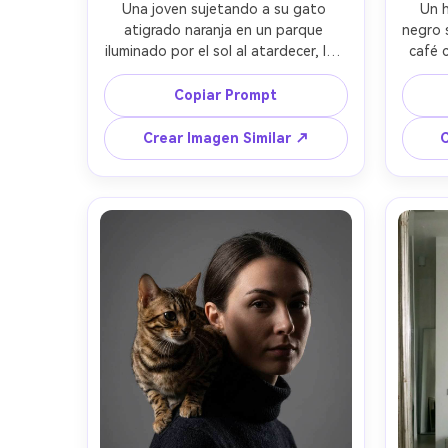
Una joven sujetando a su gato 
Un 
atigrado naranja en un parque 
negro 
iluminado por el sol al atardecer, luz 
café c
cálida bordeando el pelo y el pelaje, 
suave
lente Canon EOS R5 85mm, f/1.8, ISO 
50mm,
Copiar Prompt
200, profundidad de campo 
estilo
reducida, retrato vertical cerrado, 
compo
Crear Imagen Similar ↗
C
regla de tercios, bokeh suave en los 
aire
árboles, textura natural de piel, 
re
ambiente acogedor y tranquilo --ar 
4:5