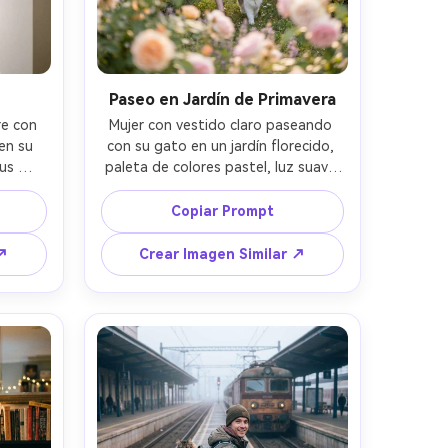
Paseo en Jardín de Primavera
e con 
Mujer con vestido claro paseando 
n su 
con su gato en un jardín florecido, 
us 
paleta de colores pastel, luz suave 
te de 
de tarde dorada, Canon EOS R5 
/2, ISO 
50mm, f/1.8, ISO 100, sujeto 
Copiar Prompt
erpo 
centrado con flores en primer plano, 
nte 
bokeh onírico, ambiente romántico y 
 ↗
Crear Imagen Similar ↗
:5
delicado --ar 4:5