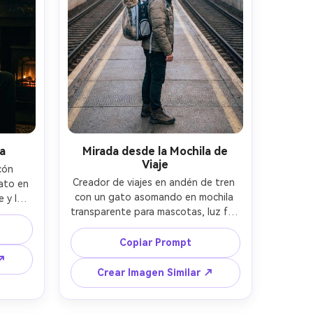
a
Mirada desde la Mochila de
Viaje
ón 
Creador de viajes en andén de tren 
ato en 
con un gato asomando en mochila 
 y luz 
transparente para mascotas, luz fría 
, ISO 
de mañana, Sony A7IV 35mm, f/2.0, 
ampo, 
ISO 400, plano vertical de cuerpo 
e 
Copiar Prompt
completo, líneas guía, ambiente 
-ar 4:5
 ↗
energético y aventurero --ar 4:5
Crear Imagen Similar ↗