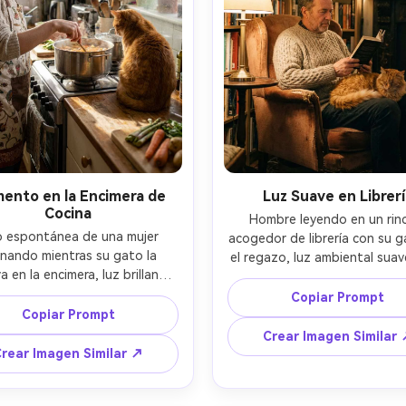
ento en la Encimera de
Luz Suave en Librerí
Cocina
Hombre leyendo en un rinc
 espontánea de una mujer 
acogedor de librería con su g
inando mientras su gato la 
el regazo, luz ambiental suave
 en la encimera, luz brillante 
cálida, Nikon Z6II 50mm, f/1.8
ñana, Canon EOS R7 35mm, 
1000, poca profundidad de c
Copiar Prompt
f/2.5, ISO 320, encuadre 
Copiar Prompt
recorte vertical, ambient
mental, colores naturales, 
cinematográfico y acogedor -
Crear Imagen Similar
a de pelaje nítida, ambiente 
rear Imagen Similar ↗
ogareño y alegre --ar 4:5