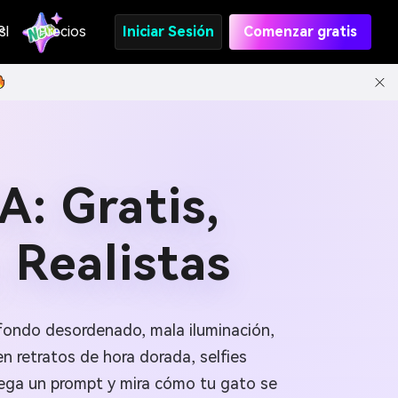
s
PI
Precios
Iniciar Sesión
Comenzar gratis
: Gratis,
 Realistas
 fondo desordenado, mala iluminación,
en retratos de hora dorada, selfies
pega un prompt y mira cómo tu gato se