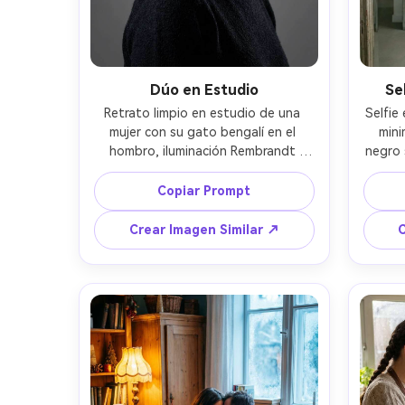
Dúo en Estudio
Se
Retrato limpio en estudio de una 
Selfie
mujer con su gato bengalí en el 
mini
hombro, iluminación Rembrandt 
negro 
dramática con softbox principal y 
direc
luz de borde sutil, Nikon Z8 85mm, 
Canon 
Copiar Prompt
f/4, ISO 100, encuadre cerrrado de 
compos
cabeza y hombros, fondo gris sin 
espe
Crear Imagen Similar ↗
C
costuras, ambiente elegante y 
e
pulido --ar 4:5