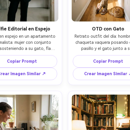
lfie Editorial en Espejo
OTD con Gato
 en espejo en un apartamento 
Retrato outfit del día: hombr
malista: mujer con conjunto 
chaqueta vaquera posando e
sosteniendo a su gato, flash 
pasillo y el gato junto a s
to con reflejos controlados, 
zapatillas, luz natural brillan
EOS R6 35mm, f/2.2, ISO 500, 
ventana, Fujifilm X-T5 33mm, f
Copiar Prompt
Copiar Prompt
ición vertical con bordes de 
250, encuadre vertical de cu
jo, ligero grano, ambiente 
entero, fondo limpio, ambie
rear Imagen Similar ↗
Crear Imagen Similar
ditorial moderno --ar 4:5
juguetón y seguro --ar 4