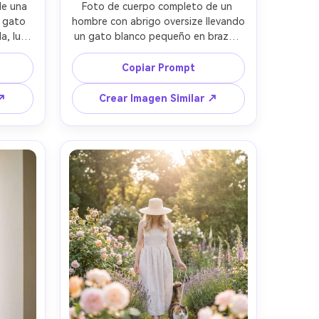
e una 
Foto de cuerpo completo de un 
 gato 
hombre con abrigo oversize llevando 
, luz 
un gato blanco pequeño en brazos 
modo 
cruzando una calle de ciudad, luz 
/1.8, 
nublada cinematográfica, Sony A7IV 
Copiar Prompt
da, 
35mm, f/2.0, ISO 320, ángulo bajo, 
tes 
líneas guía, detalle nítido, moda 
 ↗
Crear Imagen Similar ↗
 y 
editorial --ar 4:5