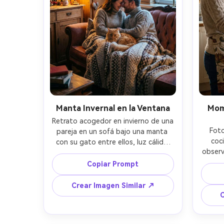
Manta Invernal en la Ventana
Mom
Retrato acogedor en invierno de una 
Foto
pareja en un sofá bajo una manta 
coc
con su gato entre ellos, luz cálida 
observa
de lámpara más luz fría de ventana, 
de ma
Sony A7R V 50mm, f/2.8, ISO 800, 
Copiar Prompt
plano medio, composición 
docu
equilibrada, ambiente íntimo y cálido 
Crear Imagen Similar ↗
textur
--ar 4:5
C
h