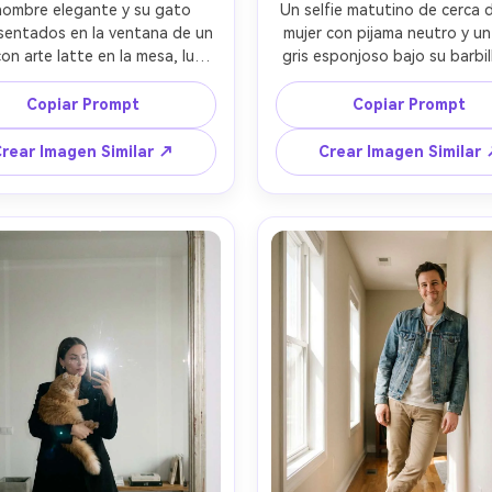
hombre elegante y su gato 
Un selfie matutino de cerca d
sentados en la ventana de un 
mujer con pijama neutro y un
on arte latte en la mesa, luz 
gris esponjoso bajo su barbilla
 de día nublado, Leica M11 
de dormitorio suave, estilo 
 f/2, ISO 400, encuadre de 
retrato iPhone 15 Pro, 26mm, f
Copiar Prompt
Copiar Prompt
 de vida, reflejos en el vidrio, 
ISO 160, composición centra
sición equilibrada, estética 
tonos suaves de piel, bigo
rear Imagen Similar ↗
Crear Imagen Similar
ada de Instagram, ambiente 
definidos, ambiente íntimo
lajado y amigable --ar 4:5
adormilado --ar 4:5