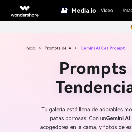
Media.io
Video
Ima
Inicio
>
Prompts de IA
>
Gemini AI Cat Prompt
Prompts 
Tendencia
Tu galería está llena de adorables m
patas borrosas. Con un
Gemini AI
acogedores en la cama, y fotos de es