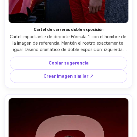
Cartel de carreras doble exposición
Cartel impactante de deporte Fórmula 1 con el hombre de 
la imagen de referencia. Mantén el rostro exactamente 
igual. Diseño dramático de doble exposición: izquierda 
retrato en primer plano sin casco, derecha mismo piloto 
con casco Ferrari y visera baja. Abajo un auto Ferrari F1 
Copiar sugerencia
acelera por la pista dejando humo y estelas de 
movimiento. Fondo rojo audaz con números grandes 
Crear imagen similar ↗
detrás del personaje. Iluminación cinematográfica, diseño 
ultra realista de cartel de motorsport, resolución 8K.