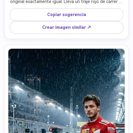
original exactamente igual. Lleva un traje rojo de carreras 
Ferrari F1 con logotipos de patrocinadores como Shell, 
Puma y Ray-Ban. Está de pie en un podio de carreras 
Copiar sugerencia
levantando un trofeo dorado en celebración. Detrás, un 
auto Ferrari F1 está aparcado con humo saliendo de los 
Crear imagen similar ↗
neumáticos. Confeti y luces brillantes llenan el fondo. 
Iluminación deportiva dramática, detalle ultra realista, 
escena épica de victoria de motorsport, fotografía 
profesional deportiva, resolución 8K.