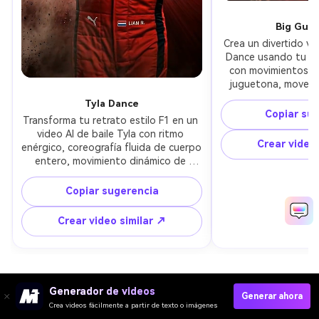
Big Guy
Crea un divertido vid
Dance usando tu fot
con movimientos au
juguetona, moverse
look inspirado en l
Tyla Dance
confia
Copiar su
Transforma tu retrato estilo F1 en un 
video AI de baile Tyla con ritmo 
Crear video 
enérgico, coreografía fluida de cuerpo 
entero, movimiento dinámico de 
cámara, iluminación de estudio nítida y 
ambiente elegante de piloto de 
Copiar sugerencia
Fórmula 1.
Crear video similar ↗
Generador de videos
Generar ahora
Crea videos fácilmente a partir de texto o imágenes