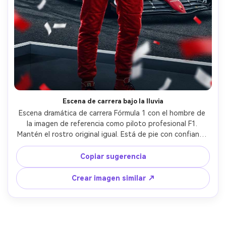
Escena de carrera bajo la lluvia
Escena dramática de carrera Fórmula 1 con el hombre de 
la imagen de referencia como piloto profesional F1. 
Mantén el rostro original igual. Está de pie con confianza 
en un traje de carreras Ferrari mientras un auto Ferrari F1 
corre sobre pista mojada detrás de él. El agua se despide 
Copiar sugerencia
de los neumáticos y gotas de lluvia cruzan el aire. El 
asfalto mojado refleja luces de carrera creando un 
Crear imagen similar ↗
ambiente cinematográfico intenso. Escena ultra realista 
de motorsport, movimiento dinámico, alto detalle, 
resolución 8K.