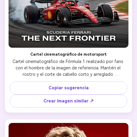
Cartel cinematográfico de motorsport
Cartel cinematográfico de Fórmula 1 realizado por fans 
con el hombre de la imagen de referencia. Mantén el 
rostro y el corte de cabello corto y arreglado 
exactamente como la foto. Lleva un traje rojo de carreras 
Ferrari Fórmula 1 con logotipos de patrocinadores 
Copiar sugerencia
detallados. Composición dramática que incluye: retrato 
intenso en primer plano, perfil lateral dinámico con casco 
Crear imagen similar ↗
de carreras y pose de cuerpo entero. En primer plano, un 
auto Ferrari F1 derrapando con humo y desenfoque de 
movimiento. Iluminación ultra realista, diseño de cartel 
deportivo cinematográfico, alto nivel de detalle, estilo 
fotográfico profesional de motorsport, resolución 8K.