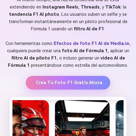
extendiendo en
Instagram Reels
,
Threads
, y
TikTok
: la
tendencia F1 AI photo
. Los usuarios suben un selfie y se
transforman instantáneamente en un piloto profesional de
Fórmula 1 usando un
filtro AI de F1
.
Con herramientas como
Efectos de foto F1 AI de Media.io
,
cualquiera puede crear una
foto AI de Fórmula 1
, aplicar un
filtro AI de piloto F1
, o incluso generar un
video AI de
Fórmula 1
presentándose como estrella del automovilismo.
Crea Tu Foto F1 Gratis Ahora