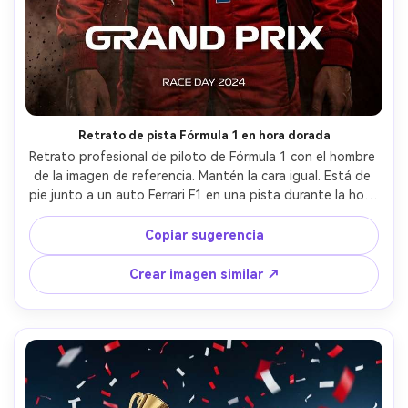
Retrato de pista Fórmula 1 en hora dorada
Retrato profesional de piloto de Fórmula 1 con el hombre 
de la imagen de referencia. Mantén la cara igual. Está de 
pie junto a un auto Ferrari F1 en una pista durante la hora 
dorada del atardecer. La luz cálida se refleja en el auto y 
el traje rojo de carreras mientras la pista se extiende en la 
Copiar sugerencia
distancia. El cielo brilla con tonos naranja y púrpura 
dramáticos. Iluminación ultra realista, fotografía 
Crear imagen similar ↗
cinematográfica de motorsport, enfoque claro, alta 
resolución.