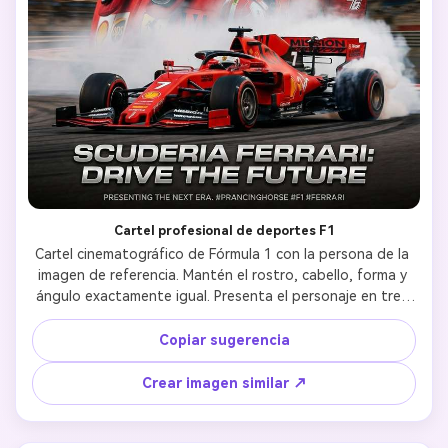
Cartel profesional de deportes F1
Cartel cinematográfico de Fórmula 1 con la persona de la 
imagen de referencia. Mantén el rostro, cabello, forma y 
ángulo exactamente igual. Presenta el personaje en tres 
perspectivas: retrato en primer plano sin casco, perfil 
lateral con casco de carreras estilo Ferrari y toma de 
Copiar sugerencia
cuerpo entero con traje rojo de carreras Ferrari y 
logotipos de patrocinadores. En la parte inferior, coloca 
Crear imagen similar ↗
un auto Ferrari F1 haciendo burnout con mucho humo de 
neumáticos, mostrando claramente el número “7” en la 
parte frontal y laterales. Usa un fondo rojo de carreras 