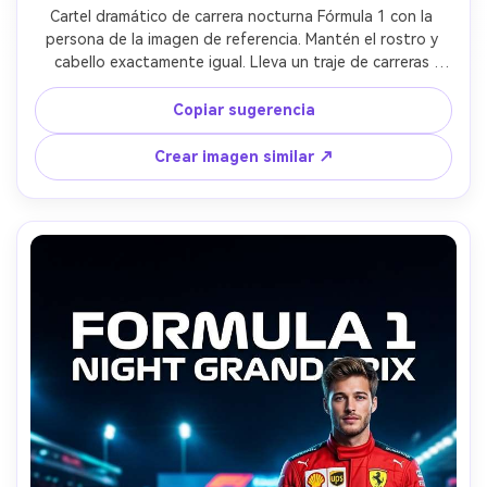
Cartel dramático de carrera nocturna Fórmula 1 con la 
persona de la imagen de referencia. Mantén el rostro y 
cabello exactamente igual. Lleva un traje de carreras 
Ferrari y está de pie con confianza junto a un auto Ferrari 
F1 brillante en una pista mojada de noche. Reflejos de 
Copiar sugerencia
luces de neón se deslizan por el asfalto mientras el humo 
de neumáticos rodea el auto. Iluminación cinematográfica, 
Crear imagen similar ↗
ambiente intenso de motorsport, render ultra realista, 
diseño profesional de cartel de carreras, resolución 8K.