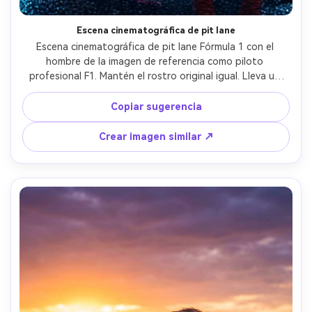
Escena cinematográfica de pit lane
Escena cinematográfica de pit lane Fórmula 1 con el 
hombre de la imagen de referencia como piloto 
profesional F1. Mantén el rostro original igual. Lleva un 
traje rojo de carreras Ferrari y sostiene un casco de 
carreras parado junto a su auto Ferrari F1 en el box. 
Copiar sugerencia
Mecánicos y equipo de pit se mueven en el fondo bajo 
luces brillantes. El ambiente se siente intenso y 
Crear imagen similar ↗
profesional como una preparación de día de carrera. 
Iluminación ultra realista, estilo documental de 
motorsport, alto detalle, fotografía profesional 
deportiva.