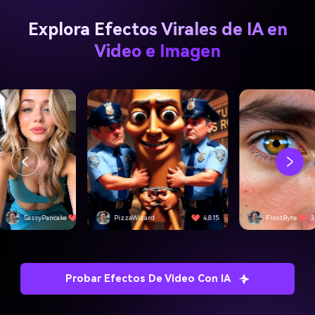
Explora Efectos Virales de IA en
Video e Imagen
SassyPancake
4,501
PizzaWizard
4,815
FrostByte
3
Probar Efectos De Video Con IA