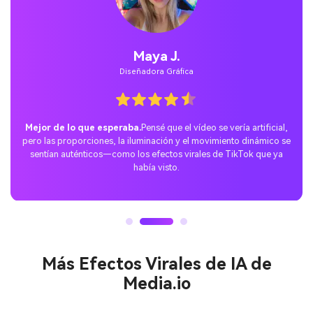
Jordan P.
Usuario Casual
Sorpresa perfecta para TikTok.
Probé el Efecto Caminata
Rápida con un prompt divertido y lo compartí en TikTok. Las
reacciones fueron increíbles: a la gente le encantó el estilo
juguetón y mi publicación se volvió viral rápidamente.
Más Efectos Virales de IA de
Media.io