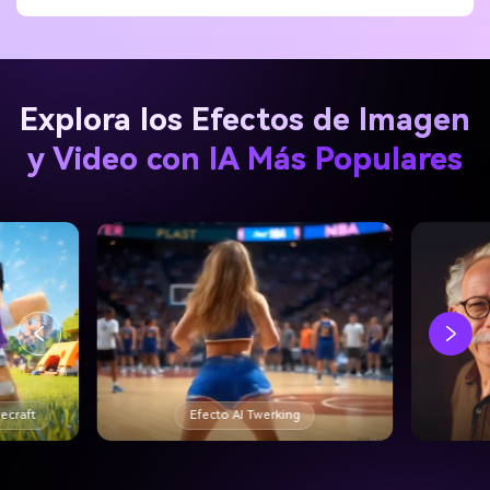
Explora los Efectos de Imagen
y Video con IA Más Populares
necraft
Efecto AI Twerking