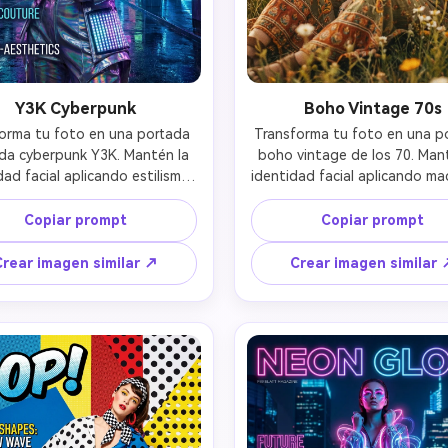
Y3K Cyberpunk
Boho Vintage 70s
orma tu foto en una portada 
Transforma tu foto en una po
a cyberpunk Y3K. Mantén la 
boho vintage de los 70. Mant
dad facial aplicando estilismo 
identidad facial aplicando maqu
sta cyberpunk con maquillaje 
retro setentero (tonos tierra,
lico, efectos holográficos, 
naturales, labios suaves), esti
Copiar prompt
Copiar prompt
ntos geométricos audaces y 
bohemio y una estética fotogr
ica techno. Calidad editorial 
vintage cálida. Calidad edito
Crear imagen similar ↗
Crear imagen similar 
i ultra moderna. Conserva la 
nostálgica de los 70 con text
mejanza facial mientras la 
grano de película. Conserva 
formas en un icono de moda 
rasgos únicos creando un l
sta con estilo Y3K cyberpunk.
auténtico de portada vintag