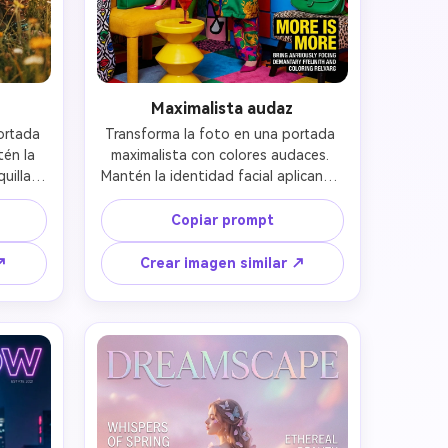
Maximalista audaz
rtada 
Transforma la foto en una portada 
én la 
maximalista con colores audaces. 
illaje 
Mantén la identidad facial aplicando 
 cejas 
paleta vibrante y saturada con 
lismo 
colores que contrastan (morado con 
Copiar prompt
áfica 
rojo, verde lima con azul cobalto). 
rial 
Estilismo maximalista con colores 
↗
Crear imagen similar ↗
ura de 
intensos y estética llamativa. 
los 
Preserva los rasgos faciales mientras 
ook 
creas una editorial colorida y 
e 70s.
llamativa que abraza la tendencia 
maximalista de 2026.