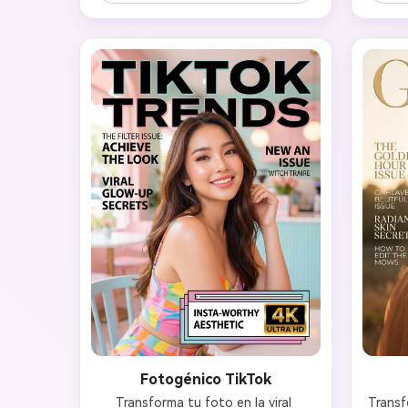
Estética editorial profesional con 
estili
fondo limpio, enfoque nítido en el 
los ra
rostro y poses de modelo de alta 
con re
costura. Conserva las características 
revist
únicas del rostro y la semejanza 
durante toda la transformación.
Fotogénico TikTok
Transforma tu foto en la viral 
Transf