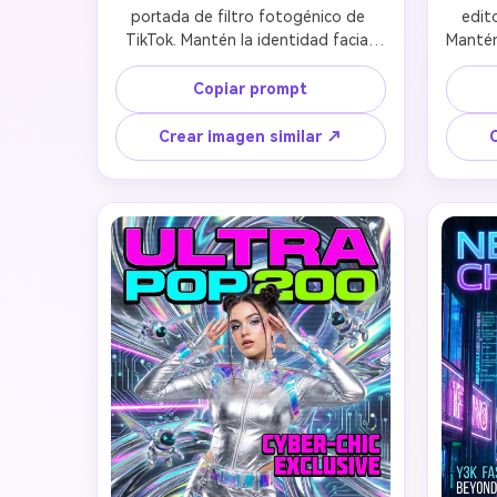
portada de filtro fotogénico de 
edito
TikTok. Mantén la identidad facial 
Mantén 
aplicando textura de piel ultra 
luz cá
suave, rasgos faciales mejorados, 
de 
Copiar prompt
iluminación suave y brillante, y 
Estétic
acabado digno de Instagram. 
calid
Crear imagen similar ↗
Estética social media de tendencia 
para 
con retoque impecable y calidad 
rasgos
vibrante e impactante. Conserva la 
y un r
semejanza mientras logras ese look 
viral y altamente compartible de 
portada de revista.