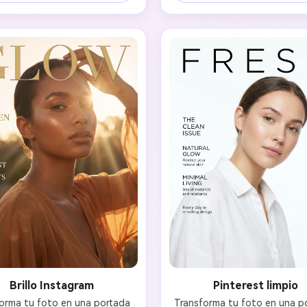
gratis!
smo contemporáneo. Conserva 
Conserva los rasgos distinti
sgos únicos mientras mejoras 
mientras mejoras con retoqu
toque profesional de calidad 
nivel revista de lujo e ilumina
a y una intensa gradación de 
dramática y sofisticada
Empieza Gratis→
color.
Brillo Instagram
Pinterest limpio
orma tu foto en una portada 
Transforma tu foto en una po