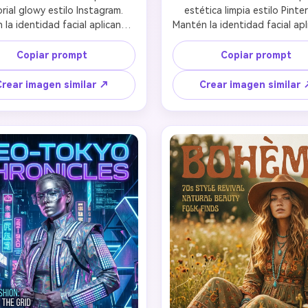
rial glowy estilo Instagram. 
estética limpia estilo Pinter
la identidad facial aplicando 
Mantén la identidad facial apl
lida y luminosa con un efecto 
iluminación brillante y definid
resplandor suave y onírico. 
fondo blanco ultra limpio. Be
Copiar prompt
Copiar prompt
a golden hour, piel radiante y 
natural y fresca con maquill
ad editorial etérea perfecta 
mínimo, piel impecable y cal
Crear imagen similar ↗
Crear imagen similar 
redes sociales. Conserva los 
editorial luminosa. Conserva
 realzando con tonos cálidos 
rasgos mientras mejoras c
esplandor etéreo tendencia en 
estética limpia y tendencia
Instagram.
Pinterest e iluminación brilla
acogedora.