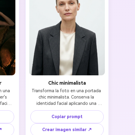
r
Chic minimalista
 una 
Transforma la foto en una portada 
r's 
chic minimalista. Conserva la 
genes IA
acial 
identidad facial aplicando una 
ica y 
estética limpia y refinada con 
s. 100 %
uces 
iluminación natural suave y retoque 
Copiar prompt
e alta 
sutil. Estilismo elegante y sencillo, 
se 
fondo limpio, composición moderna 
↗
Crear imagen similar ↗
rémium. 
y minimalista con espacios en 