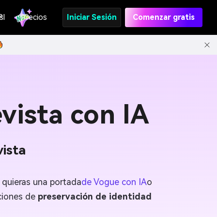
s
PI
Precios
Iniciar Sesión
Comenzar gratis
vista con IA
vista
e quieras una portada
de Vogue con IA
o
nciones de
preservación de identidad