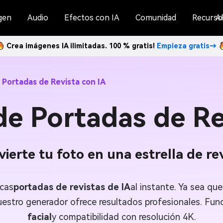
gen
Audio
Efectos con IA
Comunidad
Recurso
A
Crea imágenes IA ilimitadas. 100 % gratis!
Empieza gratis→
Portadas de Revista con IA
e Portadas de Re
ierte tu foto en una estrella de re
icas
portadas de revistas de IA
al instante. Ya sea qu
 nuestro generador ofrece resultados profesionales. Fu
facial
y compatibilidad con resolución 4K.