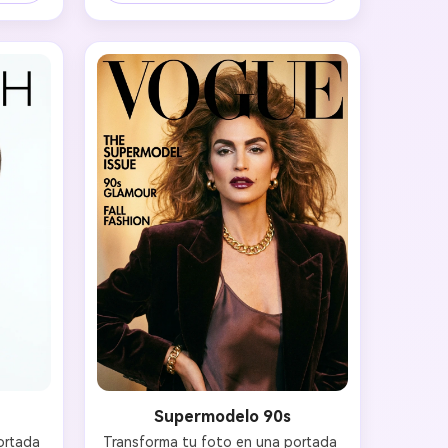
vos 
blanco. Conserva los rasgos 
e de 
naturales mejorando con retoque 
ción 
editorial sutil y de alta calidad para 
.
un look refinado y actual.
Supermodelo 90s
rtada 
Transforma tu foto en una portada 