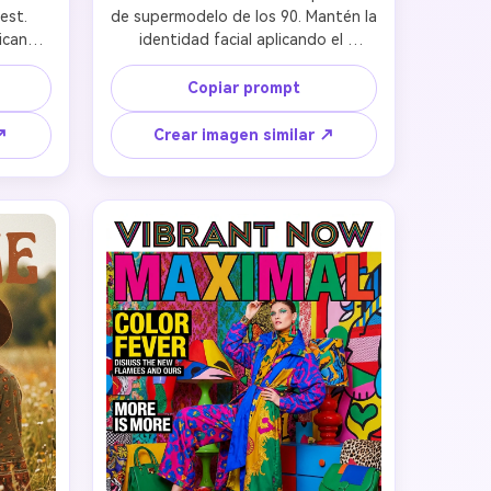
est. 
de supermodelo de los 90. Mantén la 
icando 
identidad facial aplicando el 
a con 
maquillaje editorial icónico de los 90 
lleza 
(labios gloss, cejas definidas, 
Copiar prompt
aje 
delineado marrón), pelo voluminoso 
idad 
y estilismo clásico de supermodelo. 
↗
Crear imagen similar ↗
 los 
Estética de fotografía de moda 90s 
on 
de alta calidad con retoque 
 de 
profesional. Conserva los rasgos 
nte y 
únicos evocando la era dorada de 
las portadas de los 90.