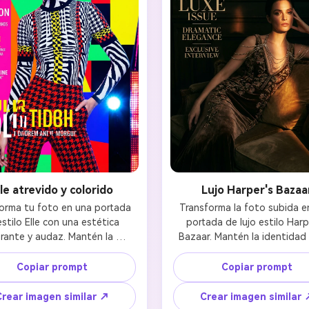
lle atrevido y colorido
Lujo Harper's Bazaa
orma tu foto en una portada 
Transforma la foto subida en
stilo Elle con una estética 
portada de lujo estilo Harpe
Crea imá
brante y audaz. Mantén la 
Bazaar. Mantén la identidad f
dad facial aplicando colores 
aplicando iluminación dramát
ilimitada
ntes y saturados, iluminación 
sofisticada con sombras y l
Copiar prompt
Copiar prompt
mica y estilismo energético. 
intensas. Estilismo de moda d
tografía editorial de alto 
gama, estética lujosa, po
Crear imagen similar ↗
Crear imagen similar 
ste con maquillaje moderno y 
elegante y calidad editorial p