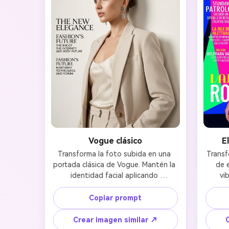
Vogue clásico
E
Transforma la foto subida en una 
Transf
portada clásica de Vogue. Mantén la 
de e
identidad facial aplicando 
vi
iluminación de estudio ultra realista 
identi
con sombras suaves y 
brilla
Copiar prompt
cinematográficas. Retoque de piel 
diná
impecable, maquillaje elegante y 
Fo
Crear imagen similar ↗
estilismo de moda sofisticado. 
contra