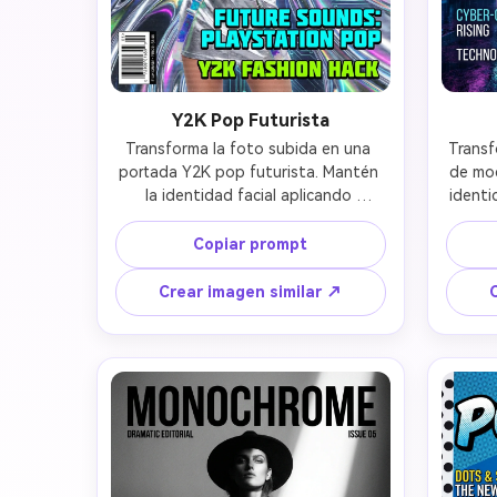
Y2K Pop Futurista
Transforma la foto subida en una 
Transf
portada Y2K pop futurista. Mantén 
de mod
la identidad facial aplicando 
identi
maquillaje y estilismo inspirado en 
futuri
los primeros 2000 con acentos 
metá
Copiar prompt
metálicos, estética colorida y 
eleme
elementos futuristas. Vibra 
estét
Crear imagen similar ↗
nostálgica Y2K con ejecución 
sci-f
moderna de alta calidad. Conserva 
se
los rasgos mientras creas un look 
trans
editorial divertido y a la moda 
futuri
inspirado en Y2K.