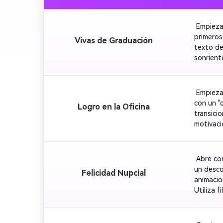
 Empieza
primeros
Vivas de Graduación
texto de
sonrient
 Empieza
con un "
Logro en la Oficina
transici
motivaci
 Abre co
un desco
Felicidad Nupcial
animacio
Utiliza 