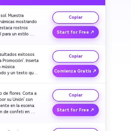
sol. Muestra 
Copiar
inámicas mostrando 
estaca rostros 
Start for Free ↗
para un estilo 
cinematográfico. Termina con confeti animado y música alegre que celebre el logro. 
sultados exitosos 
Copiar
 Promoción’. Inserta 
 música 
Comienza Gratis ↗
ndo y un texto que 
dice ‘Te lo Mereces’. Perfecto para anuncios internos y publicaciones en LinkedIn. 
 de flores. Corta a 
Copiar
or su Unión’ con 
nte en la escena. 
Start for Free ↗
n de confeti en 