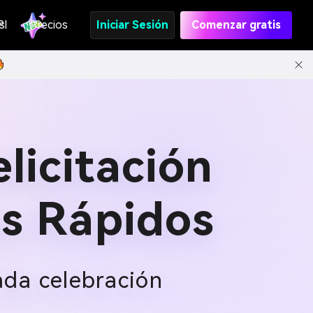
s
PI
Precios
Iniciar Sesión
Comenzar gratis
licitación
es Rápidos
ada celebración