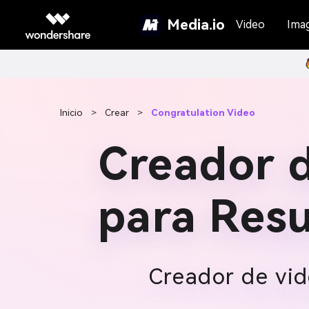
Media.io
Video
Ima
Inicio
>
Crear
>
Congratulation Video
Creador d
para Resu
Creador de vid