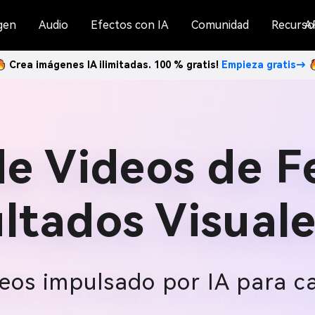
gen
Audio
Efectos con IA
Comunidad
Recurso
A
Crea imágenes IA ilimitadas. 100 % gratis!
Empieza gratis→
e Videos de Fe
ltados Visual
eos impulsado por IA para c