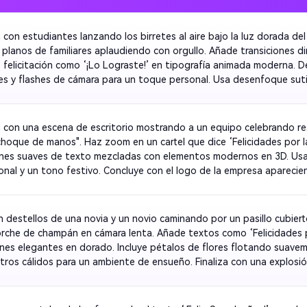
 con estudiantes lanzando los birretes al aire bajo la luz dorada del 
 planos de familiares aplaudiendo con orgullo. Añade transiciones d
 felicitación como ‘¡Lo Lograste!’ en tipografía animada moderna. D
es y flashes de cámara para un toque personal. Usa desenfoque sutil 
 con una escena de escritorio mostrando a un equipo celebrando re
choque de manos". Haz zoom en un cartel que dice ‘Felicidades por la
ones suaves de texto mezcladas con elementos modernos en 3D. Usa
onal y un tono festivo. Concluye con el logo de la empresa aparecie
n destellos de una novia y un novio caminando por un pasillo cubierto
rche de champán en cámara lenta. Añade textos como ‘Felicidades p
nes elegantes en dorado. Incluye pétalos de flores flotando suaveme
filtros cálidos para un ambiente de ensueño. Finaliza con una explosió
forma de corazón y una señal musical relajante. 