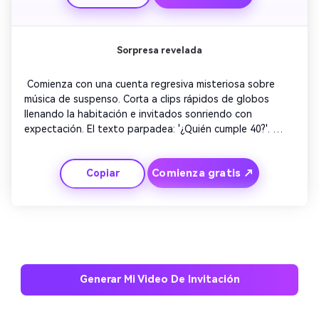
retro que atrae la atención en todas las plataformas.
Sorpresa revelada
 Comienza con una cuenta regresiva misteriosa sobre 
música de suspenso. Corta a clips rápidos de globos 
llenando la habitación e invitados sonriendo con 
expectación. El texto parpadea: '¿Quién cumple 40?'. 
Revela una explosión de confeti mostrando el nombre del 
homenajeado. Termina con visuales de aplausos 
Comienza gratis ↗
Copiar
enérgicos, animando a los espectadores a unirse a la 
celebración sorpresa y dejando una impresión inolvidable.
Generar Mi Video De Invitación