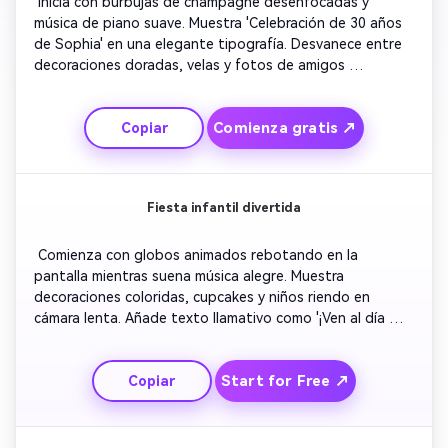
 Inicia con burbujas de champagne desenfocadas y 
música de piano suave. Muestra 'Celebración de 30 años 
de Sophia' en una elegante tipografía. Desvanece entre 
decoraciones doradas, velas y fotos de amigos 
sonrientes. Superpone texto minimalista con los detalles 
del evento. Termina con un marco dorado brillante y un 
Comienza gratis ↗
Copiar
mensaje final cálido y personal, perfecto para 
invitaciones formales o cumpleaños importantes.
Fiesta infantil divertida
 Comienza con globos animados rebotando en la 
pantalla mientras suena música alegre. Muestra 
decoraciones coloridas, cupcakes y niños riendo en 
cámara lenta. Añade texto llamativo como '¡Ven al día 
divertido de Oliver!' sobre estrellas animadas. Incluye 
transiciones brillantes y stickers en movimiento para un 
Start for Free ↗
Copiar
toque juguetón. Cierra con fuegos artificiales de confeti 
y una simpática leyenda '¡Te esperamos!', diseñada para 
compartir en redes sociales.