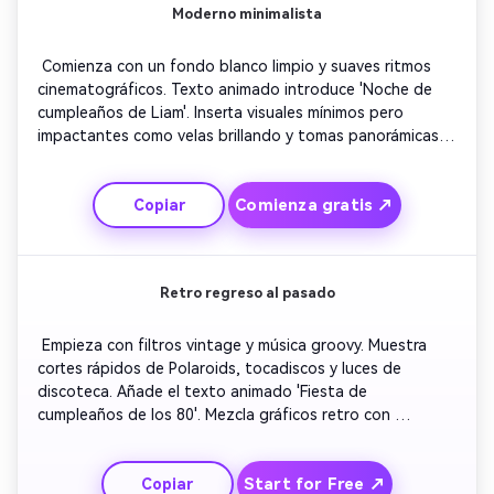
Moderno minimalista
 Comienza con un fondo blanco limpio y suaves ritmos 
cinematográficos. Texto animado introduce 'Noche de 
cumpleaños de Liam'. Inserta visuales mínimos pero 
impactantes como velas brillando y tomas panorámicas 
suaves. Mantén las transiciones sutiles y elegantes. 
Finaliza con un pequeño destello de luz y los detalles de 
Comienza gratis ↗
Copiar
confirmación, ideal para quienes prefieren un estilo chic y 
pulido que destaque en Instagram o TikTok.
Retro regreso al pasado
 Empieza con filtros vintage y música groovy. Muestra 
cortes rápidos de Polaroids, tocadiscos y luces de 
discoteca. Añade el texto animado 'Fiesta de 
cumpleaños de los 80'. Mezcla gráficos retro con 
superposiciones nostálgicas. Concluye con una bola de 
discoteca bailando e instrucciones de confirmación que 
Start for Free ↗
Copiar
parpadean con estilo, evocando una estética divertida y 