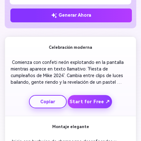
Generar Ahora
Celebración moderna
 Comienza con confeti neón explotando en la pantalla 
mientras aparece en texto llamativo: 'Fiesta de 
cumpleaños de Mike 2024'. Cambia entre clips de luces 
bailando, gente riendo y la revelación de un pastel 
brillante. Añade una banda sonora animada con 
transiciones rápidas para crear entusiasmo. Incluye 
Start for Free ↗
Copiar
superposiciones de texto con detalles de hora y lugar. 
Finaliza con una explosión de color y la frase: '¡No te 
pierdas la diversión!' 
Montaje elegante