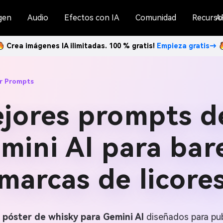
gen
Audio
Efectos con IA
Comunidad
Recurso
A
Crea imágenes IA ilimitadas. 100 % gratis!
Empieza gratis→
r Prompts
jores prompts d
mini AI para bar
marcas de licore
 póster de whisky para Gemini AI
diseñados para publ