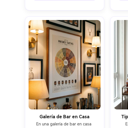
brillante, bordes tipográficos 
en un
nítidos, sombras naturales bajo el 
bar, l
marco, textura de papel premium, 
co
intención de impresión en alta 
contorn
resolución --ar 4:5
Galería de Bar en Casa
Ti
En una galería de bar en casa 
E