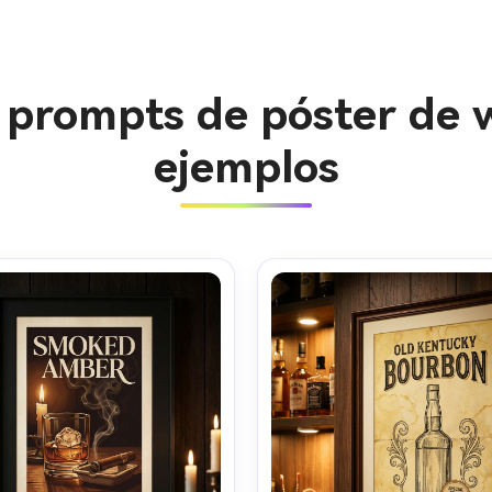
 prompts de póster de 
ejemplos
Crea imá
ilimitada