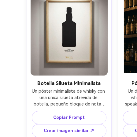
s
Botella Silueta Minimalista
Pó
Un póster minimalista de whisky con 
Un d
una única silueta atrevida de 
whi
botella, pequeño bloque de notas 
speak
de cata, monograma dorado en la 
alred
parte inferior, mucho espacio 
pro
Copiar Prompt
negativo, mockup de marco estilo 
ove
museo, foco frontal con lente 
cond
Crear imagen similar ↗
85mm, iluminación de galería 
segur