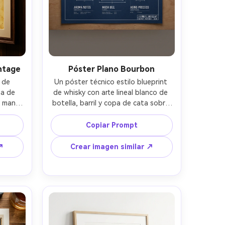
intage
Póster Plano Bourbon
 de 
Un póster técnico estilo blueprint 
a de 
de whisky con arte lineal blanco de 
 mano, 
botella, barril y copa de cata sobre 
iqueta 
azul marino profundo, anotaciones 
tivas 
para notas de aroma, receta y 
Copiar Prompt
layout 
añejamiento, combinación de 
nes y 
tipografía sans y serif moderna, 
↗
Crear imagen similar ↗
 como 
layout preciso de cuadrícula, 
red de 
impresión lista 300 dpi, mostrado 
5mm, 
como póster sujetado en una tabla 
álido, 
de estudio, vista superior 50mm, luz 
, grano 
suave de caja, líneas nítidas, textura 
ución -
de impresión realista --ar 4:5