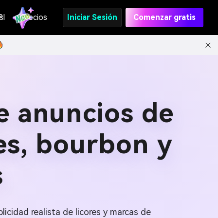
s
PI
Precios
Iniciar Sesión
Comenzar gratis
e anuncios de
es, bourbon y
s
icidad realista de licores y marcas de