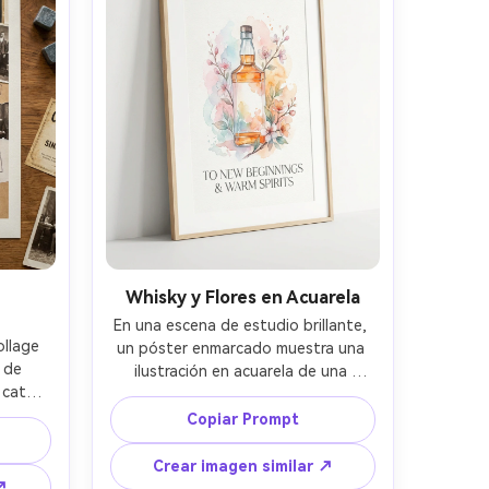
Whisky y Flores en Acuarela
En una escena de estudio brillante, 
llage 
un póster enmarcado muestra una 
 de 
ilustración en acuarela de una 
cata 
botella de whisky envuelta en 
pel 
delicadas flores y lavados suaves, 
Copiar Prompt
s de 
letras modernas con serif elegantes 
drícula 
para la línea de brindis, acentos 
Crear imagen similar ↗
ncho, 
pasteles equilibrados con tonos 
↗