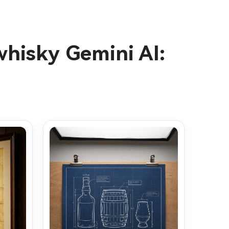
whisky Gemini AI:
genes IA
s. 100 %