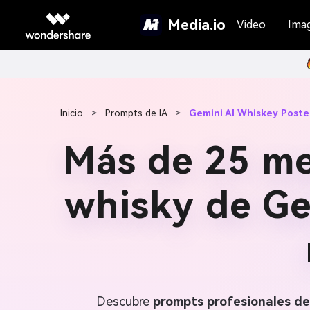
Media.io
Video
Ima
Inicio
>
Prompts de IA
>
Gemini AI Whiskey Poste
Más de 25 me
whisky de Ge
Descubre
prompts profesionales de