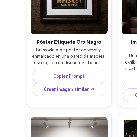
Póster Etiqueta Oro Negro
Im
Un mockup de póster de whisky 
Una
enmarcado en una pared de madera 
exhib
oscura, con un diseño de etiqueta 
mostr
de lujo en negro y oro con tipografía 
ilumin
en relieve tipo foil, ilustración de 
Copiar Prompt
cubo
botella centrada, textura de grano 
enrol
sutil, borde blanco amplio para 
Crear imagen similar ↗
ámbar
enmarcar, intención de impresión 
serif,
300 dpi CMYK, tomada con Sony 
de pap
A7IV 50mm f/2.0, composición 
dpi, 
frontal, luz de estudio suave, 
poc
bordes nítidos, sombras naturales, 
contra
realismo editorial, iluminación 
en la s
cinemática suave --ar 4:5