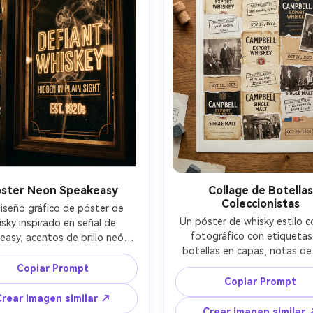
ombras realistas --ar 4:5
ster Neon Speakeasy
Collage de Botellas
Coleccionistas
iseño gráfico de póster de 
Un póster de whisky estilo co
sky inspirado en señal de 
fotográfico con etiquetas
easy, acentos de brillo neón 
botellas en capas, notas de 
edor del encabezado, negros 
estampadas, bordes de pa
fundos con reflejos ámbar, 
Copiar Prompt
rasgados y pequeñas leyenda
rlay sutil de humo, letras 
Copiar Prompt
fechas, dispuestas en una cua
ensadas audaces, márgenes 
Crear imagen similar ↗
limpia de póster con borde a
os para impresión, mostrado 
Crear imagen similar 