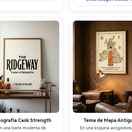
presentado en flatlay sobre
 marco junto a estantes de 
junto a corcho y piedras de wh
ente 35mm, escena de baja luz 
50mm vista superior, luz sua
n neón práctico y luz de 
día, fibras de papel realistas,
o, reflejos realistas en vidrio, 
legible --ar 4:5
enfoque nítido --ar 4:5
pografía Cask Strength
Tema de Mapa Antig
n una barra moderna de 
En una esquina acogedora,