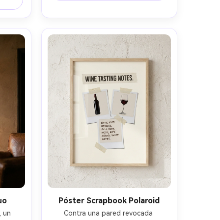
 mesa 
ámbar cálidos, impresión lista 300 
isky, 
dpi, tomada en 85mm, luz difusa de 
ve de 
caja, paspartú blanco limpio, textura 
 tipo 
de papel realista --ar 4:5
uo
Póster Scrapbook Polaroid
 un 
Contra una pared revocada 