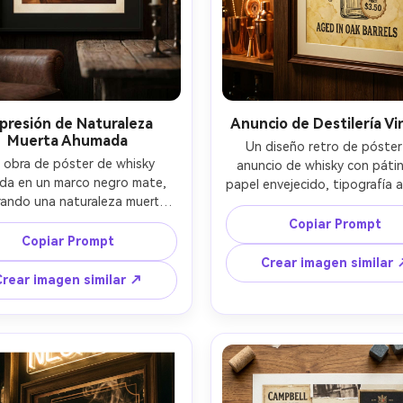
gratis!
Empieza Gratis→
presión de Naturaleza
Anuncio de Destilería V
Muerta Ahumada
Un diseño retro de póster
 obra de póster de whisky 
anuncio de whisky con pátin
ida en un marco negro mate, 
papel envejecido, tipografía a
ando una naturaleza muerta 
grabado clásico de botella, et
ada por una vela de un vaso, 
de precio y filigranas decora
Copiar Prompt
 de hielo y humo de cigarro 
Copiar Prompt
pequeñas, diseñado como un 
lándose en el titular, paleta 
limpio de impresión con márge
Crear imagen similar 
 cálido, letras modernas con 
bordes seguros, presentado
Crear imagen similar ↗
 márgenes generosos, textura 
impresión enmarcada en la pa
el sutil, impresión lista 300 
un bar en casa, Nikon Z7II 3
fotografiada 85mm f/1.8 con 
luces prácticas en tungsteno c
a profundidad de campo, 
gradación de color cinemática
ste dramático, enfoque nítido 
de papel detallado, alta resol
uperficie del póster, reflejos y 
-ar 4:5