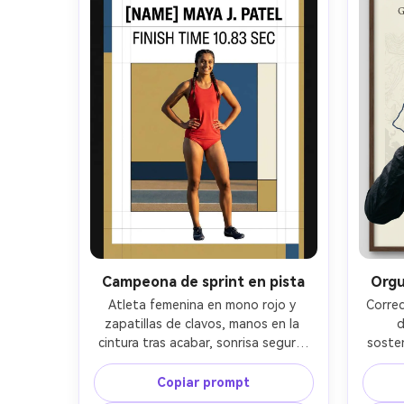
limpios y márgenes seguros; luz de 
dest
estadio dramática y niebla ligera, 
200mm 
Sony A7IV, 85mm f/1.4, poca 
de cue
profundidad de campo, encuadre 
par
centrado de cintura para arriba, 
real
ambiente potente, textura 
fotorrealista de piel, sombras 
naturales, alta resolución, listo para 
imprimir 300 DPI --ar 4:5
Campeona de sprint en pista
Orgu
Atleta femenina en mono rojo y 
Corre
zapatillas de clavos, manos en la 
d
cintura tras acabar, sonrisa segura, 
sosten
cabello trenzado; póster moderno y 
expre
limpio con jerarquía tipográfica 
suaves
Copiar prompt
audaz para [NAME], línea de tiempo 
topog