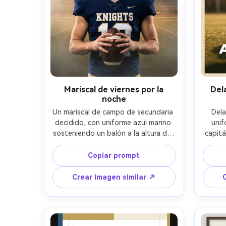
Mariscal de viernes por la
Del
noche
Un mariscal de campo de secundaria 
Dela
decidido, con uniforme azul marino 
unif
sosteniendo un balón a la altura del 
capitá
pecho, antifaz, cabello corto 
el ba
texturizado, de pie en un campo 
cabel
Copiar prompt
vacío; diseño de póster deportivo 
póster
audaz con [NAME] y [NUMBER] en 
[T
Crear imagen similar ↗
letras modernas y grandes, sutil 
so
textura semitono, fondo degradado 
tipogra
en color de equipo, línea de 
iconos
estadísticas pequeña, bordes 
acab