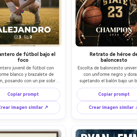
Empieza Gratis→
antero de fútbol bajo el
Retrato de héroe d
foco
baloncesto
ntero juvenil de fútbol con 
Escolta de baloncesto univers
orme blanco y brazalete de 
con uniforme negro y dora
n, posando con un pie sobre 
sujetando el balón bajo un b
lón, media sonrisa confiada, 
mirada intensa, detalle de su
lo al viento; diseñado como 
dedos vendados; composic
Copiar prompt
Copiar prompt
 coleccionable con colores de 
premium con acentos de estilo
EAM], número de camiseta 
negro y dorado, detalles metá
Crear imagen similar ↗
Crear imagen similar 
bredimensionado detrás, 
como foil, [NAME] en serif mo
fía clara para [NAME], fila de 
[YEAR] en versalitas, fondo
 mínimos (goles, asistencias), 
viñeta texturizada, sangrado l
ado mate; sol de tarde con 
focos de arena con contra