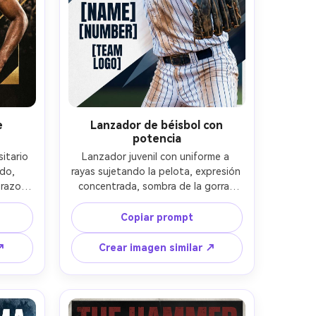
e
Lanzador de béisbol con
potencia
itario 
Lanzador juvenil con uniforme a 
do, 
rayas sujetando la pelota, expresión 
razo, 
concentrada, sombra de la gorra, 
dor, 
suciedad en el uniforme; diseño de 
ión 
póster con formas diagonales 
Copiar prompt
 lujo 
dinámicas, líneas de velocidad 
licos 
detrás del brazo, [NAME] y 
↗
Crear imagen similar ↗
derno, 
[NUMBER] apilados, pequeño 
 con 
espacio para logo del equipo, sutil 
impio; 
grano de papel; luz de estadio 
ste 
brillante con reflejos fríos, Sony A7R 