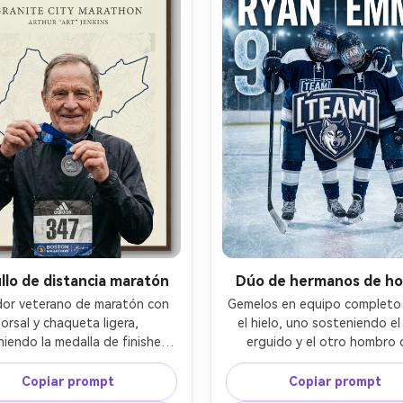
ellos suaves, Canon R5, 70-
fuerte, Nikon Z8, 50mm f/1.
f/2.8, ángulo bajo, encuadre 
encuadre de pecho para arri
rpo entero, enérgico y digno 
ambiente editorial, piel fotorr
a regalo, detalles de tela 
y sombras naturales, alta resol
istas, enfoque nítido, color 
listo para imprimir --ar 4
cinematográfico --ar 4:5
llo de distancia maratón
Dúo de hermanos de h
dor veterano de maratón con 
Gemelos en equipo completo 
orsal y chaqueta ligera, 
el hielo, uno sosteniendo el 
iendo la medalla de finisher, 
erguido y el otro hombro c
sión amable, líneas faciales 
hombro, reflejos en visera; d
; póster con fondo de mapa 
dúo con tipografías partidas
Copiar prompt
Copiar prompt
ráfico sutil, ruta de [CITY], 
nombres), gran escudo compa