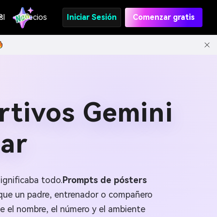
s
PI
Precios
Iniciar Sesión
Comenzar gratis
rtivos Gemini
lar
ignificaba todo.
Prompts de pósters
o que un padre, entrenador o compañero
e el nombre, el número y el ambiente