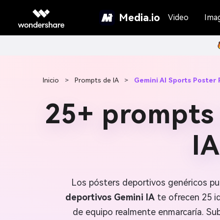
Media.io
Video
Ima
Inicio
>
Prompts de IA
>
Gemini AI Sports Poster
25+ prompts 
IA
Los pósters deportivos genéricos pue
deportivos Gemini IA
te ofrecen 25 i
de equipo realmente enmarcaría. Sub