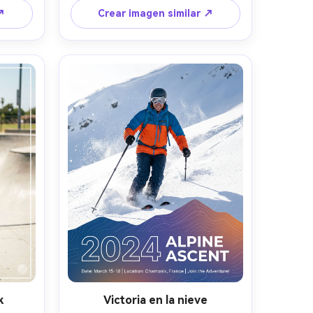
 de 
color, titular desgastado para 
↗
Crear imagen similar ↗
ndes, 
[NAME], panel pequeño de 
ría de 
estadísticas, sutil viñeta y textura 
3, 24-
de papel; luz lateral dura y sombras 
uerpo 
profundas, Sony A7S III, 35mm f/1.8, 
loso, 
encuadre apretado, ambiente 
s de 
intenso, piel y tela realistas, 
enfoque nítido, listo para imprimir --
ar 4:5
k
Victoria en la nieve