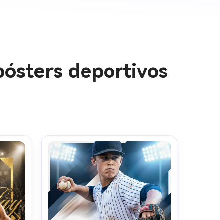
pósters deportivos
genes IA
s. 100 %