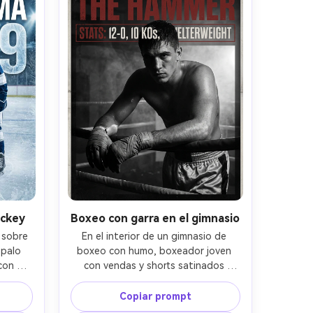
8, 
V, 135mm f/2, tres cuartos de 
ba, 
cuerpo, ambiente de acción, 
ealista 
costuras y guante detallados, 
ución, 
enfoque nítido, alta resolución --ar 
:5
4:5
ockey
Boxeo con garra en el gimnasio
sobre 
En el interior de un gimnasio de 
palo 
boxeo con humo, boxeador joven 
on 
con vendas y shorts satinados 
iseño 
apoyado en las cuerdas, mirada 
 (dos 
seria, sudor; póster en monocromo 
Copiar prompt
rtido 
con alto contraste más un toque de 