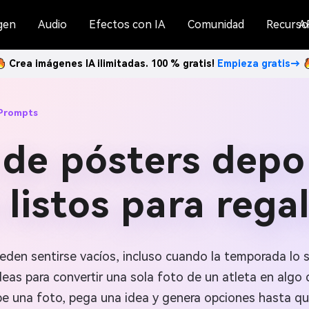
gen
Audio
Efectos con IA
Comunidad
Recurso
A
Crea imágenes IA ilimitadas. 100 % gratis!
Empieza gratis→
 Prompts
de pósters depo
 listos para rega
den sentirse vacíos, incluso cuando la temporada lo s
deas para convertir una sola foto de un atleta en alg
e una foto, pega una idea y genera opciones hasta qu