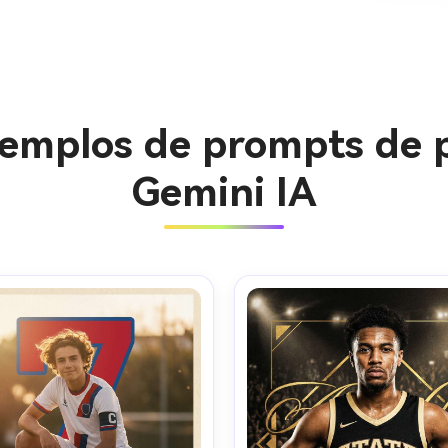
jemplos de prompts de 
Gemini IA
Crea imá
ilimitada
gratis!