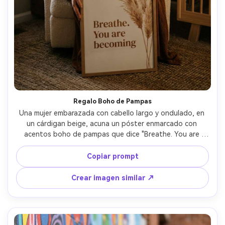
Regalo Boho de Pampas
Una mujer embarazada con cabello largo y ondulado, en 
un cárdigan beige, acuna un póster enmarcado con 
acentos boho de pampas que dice "Breathe. You are 
becoming" en letras serif modernas y cálidas, 
fotografiada en un cuarto de bebé acogedor con textiles 
Copiar prompt
neutros, luz lateral de la hora dorada, Sony A7III, 35mm 
f/1.8, plano vertical tres cuartos, ambiente íntimo y 
Crear imagen similar ↗
esperanzador, textura realista de la piel, sombras 
naturales, calidad editorial, enfoque nítido --ar 4:5