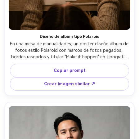
Diseño de álbum tipo Polaroid
En una mesa de manualidades, un póster diseño álbum de 
fotos estilo Polaroid con marcos de fotos pegados, 
bordes rasgados y titular "Make it happen" en tipografía 
manuscrita, con una joven en suéter grueso acomodando 
el póster sobre un foam board, luz superior suave, Nikon 
Copiar prompt
Z8, 50mm f/1.8, ángulo vertical cenital, ambiente creativo 
y enfocado, texturas realistas, enfoque nítido, alta 
Crear imagen similar ↗
resolución --ar 4:5