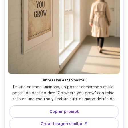
Impresión estilo postal
En una entrada luminosa, un póster enmarcado estilo 
postal de destino dice "Go where you grow" con falso 
sello en una esquina y textura sutil de mapa detrás de 
tipografía serif moderna, una persona con gabardina 
desenfocada al fondo, luz suave de día, Canon R5, 35mm 
Copiar prompt
f/1.8, encuadre vertical con espacio negativo, ambiente 
viajero optimista, sombras naturales, impresión nítida, 
Crear imagen similar ↗