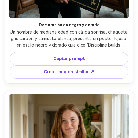
Declaración en negro y dorado
Un hombre de mediana edad con cálida sonrisa, chaqueta 
gris carbón y camiseta blanca, presenta un póster lujoso 
en estilo negro y dorado que dice "Discipline builds 
freedom" en mayúsculas serif audaces con monograma 
dorado sutil en la esquina, fotografiado en una oficina 
Copiar prompt
moderna con detalles en madera oscura, luz principal de 
softbox cinematográfica, Canon R5, 50mm f/1.8, encuadre 
Crear imagen similar ↗
a nivel de los ojos, vibra de revelar regalo, textura de tela 
realista, sombras limpias, enfoque nítido, gradación de 
color premium --ar 4:5