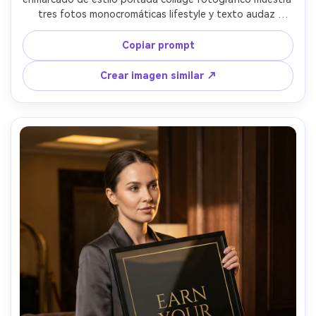
tres fotos monocromáticas lifestyle y texto audaz 
"Progress over perfection" en tipografía moderna serif, 
sujetado por persona con camiseta negra y anillos 
Copiar prompt
plateados, luz principal strobe con softbox, Sony A1, 
85mm f/2, encuadre vertical centrado, ambiente editorial 
Crear imagen similar ↗
seguro, piel realista, sombras nítidas, ultra definición --ar 
4:5