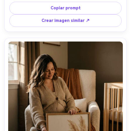
it be gentle" centrado con amplios márgenes, 
fotografiada en un pasillo con plantas y luz difusa de la 
Copiar prompt
mañana, Nikon Z7 II, 85mm f/2, retrato vertical, ambiente 
suave y alentador, piel fotorrealista, sombras naturales, 
Crear imagen similar ↗
textura de papel visible, alta resolución --ar 4:5