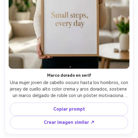
Marco dorado en serif
Una mujer joven de cabello oscuro hasta los hombros, con 
jersey de cuello alto color crema y aros dorados, sostiene 
un marco delgado de roble con un póster motivacional 
que dice "Small steps, every day" en letras serif modernas 
con tipografía dorada minimalista sobre papel blanco 
Copiar prompt
mate, en una sala luminosa y neutra, luz suave de 
ventana, Sony A7IV, 85mm f/1.4, enfoque superficial, 
Crear imagen similar ↗
plano medio vertical, ambiente de calma y confianza, 
textura de piel fotorrealista, sombras naturales, 