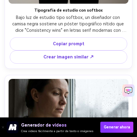
Tipografía de estudio con softbox
Bajo luz de estudio tipo softbox, un diseñador con 
camisa negra sostiene un póster tipográfico nítido que 
dice "Consistency wins" en letras serif modernas con 
detalles dorados minimalistas sobre papel de algodón 
texturizado, fondo limpio y continuo, Canon R5, 85mm 
Copiar prompt
f/5.6, encuadre vertical frontal, ambiente profesional y 
motivacional, textura realista de tela y papel, sombras 
Crear imagen similar ↗
limpias, ultra nítido, luz cinematográfica suave --ar 4:5
Generador de videos
Generar ahora
Crea videos fácilmente a partir de texto o imágenes