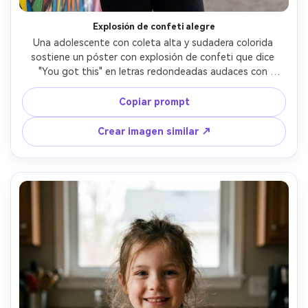
Explosión de confeti alegre
Una adolescente con coleta alta y sudadera colorida 
sostiene un póster con explosión de confeti que dice 
"You got this" en letras redondeadas audaces con 
puntos vibrantes y espacio blanco limpio, tomada en 
exteriores cerca de un mural, luz brillante y difusa, Fujifilm 
Copiar prompt
X-T5, 56mm f/1.2, encuadre vertical de medio cuerpo, 
ambiente enérgico, textura de piel realista, bordes 
Crear imagen similar ↗
nítidos, alta resolución, color optimista --ar 4:5