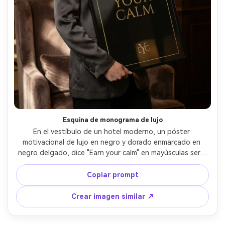
Esquina de monograma de lujo
En el vestíbulo de un hotel moderno, un póster 
motivacional de lujo en negro y dorado enmarcado en 
negro delgado, dice "Earn your calm" en mayúsculas serif 
elegantes con pequeño monograma dorado en la esquina, 
sostenido por mujer en blazer satinado, iluminación cálida 
Copiar prompt
ambiental con luz de contorno, Canon R6, 70mm f/2.8, 
retrato vertical, ambiente sofisticado y sereno, sombras 
Crear imagen similar ↗
naturales, textura de impresión nítida, alta resolución --ar 
4:5