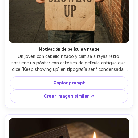
Crea imágenes IA
ilimitadas. 100 %
gratis!
Empieza Gratis→
Motivación de película vintage
Un joven con cabello rizado y camisa a rayas retro 
sostiene un póster con estética de película antigua que 
dice "Keep showing up" en tipografía serif condensada, 
con grano y textura de tinta desvanecida, fotografiado 
en una acera junto a una pared de ladrillo antigua, sol de 
Copiar prompt
la tarde, Leica M11, 35mm f/2, retrato vertical urbano, 
ambiente nostálgico y decidido, sombras naturales, piel 
Crear imagen similar ↗
realista, gradación de color fílmica, alta resolución --ar 4:5