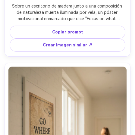
Sobre un escritorio de madera junto a una composición 
de naturaleza muerta iluminada por vela, un póster 
motivacional enmarcado que dice "Focus on what 
matters" en letras serif modernas con tipografía dorada 
minimalista, sentado junto a una pluma estilográfica y 
Copiar prompt
flores secas, resplandor cálido de vela y luz suave de 
relleno, Sony A7IV, 90mm macro, composición vertical, 
Crear imagen similar ↗
ambiente acogedor y reflexivo, textura de papel realista, 
bordes tipográficos nítidos, alta resolución --ar 4:5