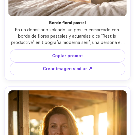
Borde floral pastel
En un dormitorio soleado, un póster enmarcado con 
borde de flores pasteles y acuarelas dice "Rest is 
productive" en tipografía moderna serif, una persona en 
pijama acogedor sonríe mientras sostiene el marco, luz 
suave de la mañana, Fujifilm GFX 100S, 80mm f/1.7, 
Copiar prompt
composición vertical, ambiente relajante, textura de piel 
realista, sombras suaves, detalles tipográficos nítidos --
Crear imagen similar ↗
ar 4:5