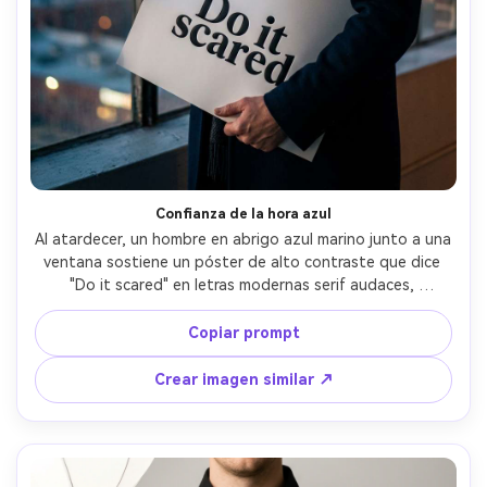
Confianza de la hora azul
Al atardecer, un hombre en abrigo azul marino junto a una 
ventana sostiene un póster de alto contraste que dice 
"Do it scared" en letras modernas serif audaces, 
márgenes limpios y efecto de relieve sutil, fondo 
desenfocado de luces urbanas, Nikon Z6 II, 85mm f/1.8, 
Copiar prompt
encuadre vertical, ambiente seguro y reflexivo, piel 
realista, sombras naturales, enfoque nítido, gradación de 
Crear imagen similar ↗
color cinematográfica --ar 4:5