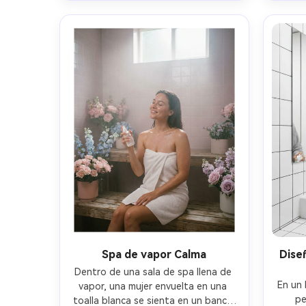
Mark I
altura de los ojos, titular de estilo 
hacia 
negro y dorado de lujo e iconos 
collag
mínimos, poros realistas y líneas 
p
finas suaves conservadas, enfoque 
etiq
nítido, composición de cartel 
su
impreso, iluminación cinematográfica 
resolu
suave- -ar 4:5
nítida,
Spa de vapor Calma
Dise
Dentro de una sala de spa llena de 
En un 
vapor, una mujer envuelta en una 
pe
toalla blanca se sienta en un banco 