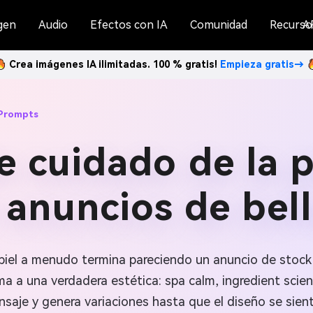
gen
Audio
Efectos con IA
Comunidad
Recurso
A
Crea imágenes IA ilimitadas. 100 % gratis!
Empieza gratis→
 Prompts
e cuidado de la p
 anuncios de bell
a piel a menudo termina pareciendo un anuncio de stock
a a una verdadera estética: spa calm, ingredient scien
aje y genera variaciones hasta que el diseño se sient