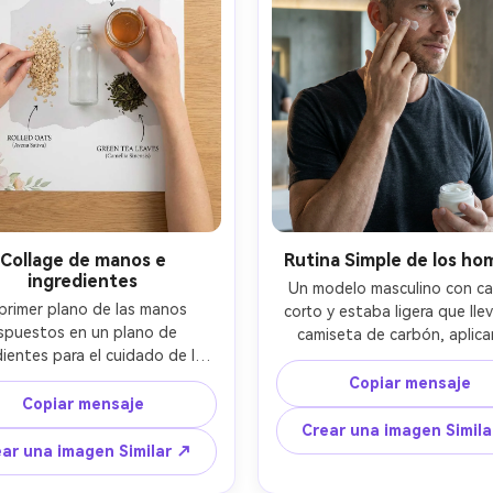
Collage de manos e
Rutina Simple de los ho
ingredientes
Un modelo masculino con cab
primer plano de las manos 
corto y estaba ligera que llev
spuestos en un plano de 
camiseta de carbón, aplica
ientes para el cuidado de la 
crema hidratante con las yem
vena, miel, hojas de té verde) 
los dedos, baño moderno 
Copiar mensaje
to a un juego de botellas 
Copiar mensaje
texturas de concreto, luz del
lista, estilo de mesa limpio, 
fresca más luz de borde sua
Crear una imagen Simil
 de cabeza con luz del día 
Nikon D850 50mm f/1.8, retr
ar una imagen Similar ↗
 y sombras suaves, Canon 5D 
ajustado, espacio arriba par