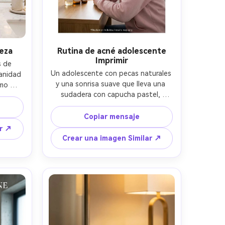
eza
Rutina de acné adolescente
Imprimir
 de 
Un adolescente con pecas naturales 
anidad 
y una sonrisa suave que lleva una 
mo 
sudadera con capucha pastel, 
iador, 
tocando la mejilla ligeramente, 
te, 
escritorio de dormitorio con 
 más 
Copiar mensaje
alineación simple para el cuidado de 
m f/2, 
ar ↗
la piel, luz de ventana brillante con 
ón 
Crear una imagen Similar ↗
difusión de cortina suave, Fujifilm X-
l en 
T5 56mm f/1.2, marco de retrato con 
l paso 
márgenes limpios, tipografía 
nes 
amigable con letras a mano para 
entos, 
pasos de rutina, pequeña línea de 
tural 
descargo de responsabilidad en la 
e alta 
parte inferior, textura fotorealista 
ación 
de la piel sin exceso de suavizado, 
 4:5