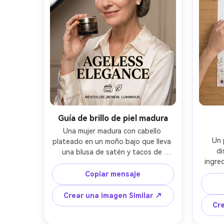
textura de piel ultra detallada, alta 
resolución- -ar 4:5
Guía de brillo de piel madura
Una mujer madura con cabello 
Un 
plateado en un moño bajo que lleva 
di
una blusa de satén y tacos de 
ingred
perlas, expresión segura, 
piel (a
sosteniendo un frasco de crema 
Copiar mensaje
jun
hidratante, elegante fondo neutro, 
minima
estroboscópio de estudio con gran 
Crear una imagen Similar ↗
toma
softbox y kicker sutil, Sony A1 85mm 
Cre
suave
f/1.8, primer plano con ángulo a la 