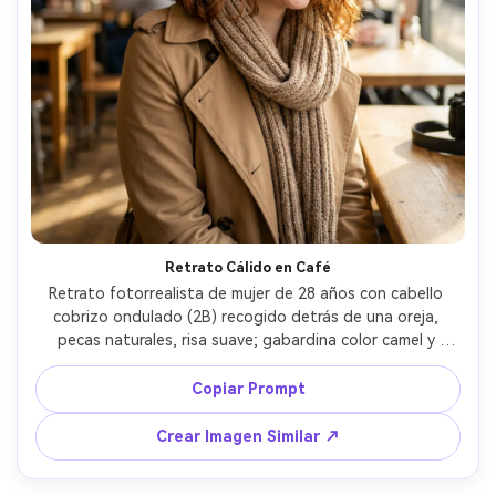
Crea imágenes IA
ilimitadas. 100 %
gratis!
Empieza Gratis→
Retrato Cálido en Café
Retrato fotorrealista de mujer de 28 años con cabello 
cobrizo ondulado (2B) recogido detrás de una oreja, 
pecas naturales, risa suave; gabardina color camel y 
bufanda de punto; interior de café acogedor con luces 
difuminadas; luces cálidas de tungsteno con relleno de 
Copiar Prompt
ventana suave; Sony A7III, 55mm f/1.8, bokeh cremoso; 
encuadre medio a nivel de mesa, ángulo espontáneo; 
Crear Imagen Similar ↗
ambiente: amigable y acogedor; mechones realistas, 
sombras naturales, gradación editorial, alta resolución --