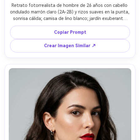
Retrato fotorrealista de hombre de 26 años con cabello 
ondulado marrón claro (2A-2B) y rizos suaves en la punta, 
sonrisa cálida; camisa de lino blanco; jardín exuberante 
con sol filtrándose entre las hojas; contraluz fuerte 
creando halo y relleno suave de frente; Nikon Z8, 85mm 
Copiar Prompt
f/1.8, bokeh suave; encuadre pecho arriba, nivel de ojos; 
ambiente: cálido y romántico; piel fotorrealista, sombras 
Crear Imagen Similar ↗
naturales, reflejos de cabello nítidos, alta resolución --ar 
4:5