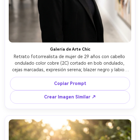
Galería de Arte Chic
Retrato fotorrealista de mujer de 29 años con cabello 
ondulado color cobre (2C) cortado en bob ondulado, 
cejas marcadas, expresión serena; blazer negro y labios 
rojos; galería de arte moderna con pinturas difuminadas; 
luz superior suave y luz lateral sutil; Fujifilm X-T5, 56mm 
Copiar Prompt
f/1.2, poca profundidad; encuadre medio, pose tres 
cuartos; ambiente: culto y estiloso; textura de piel 
Crear Imagen Similar ↗
realista, mechones definidos, alta resolución, enfoque 
nítido --ar 4:5