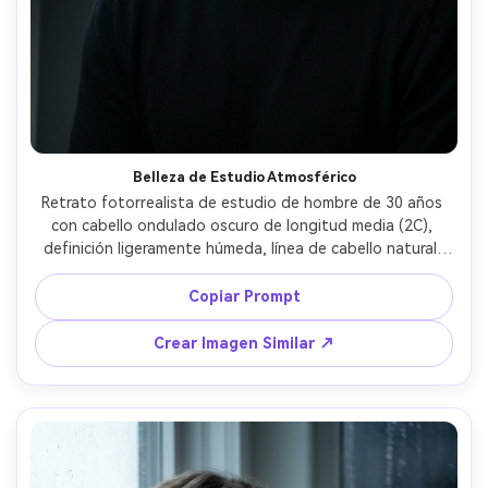
Belleza de Estudio Atmosférico
Retrato fotorrealista de estudio de hombre de 30 años 
con cabello ondulado oscuro de longitud media (2C), 
definición ligeramente húmeda, línea de cabello natural, 
expresión pensativa; vestido con cuello negro; fondo gris 
oscuro; luz principal de softbox del lado izquierdo, 
Copiar Prompt
relleno negativo para contraste; Canon EOS R5, 85mm 
f/1.8, reflejos nítidos en ojos, poca profundidad; 
Crear Imagen Similar ↗
encuadre cejas-hombros, ligera rotación tres cuartos; 
ambiente: cinematográfico y refinado; poros realistas, 
transiciones de sombra limpias, alto detalle, enfoque 
nítido, gradación de color fílmica --ar 4:5