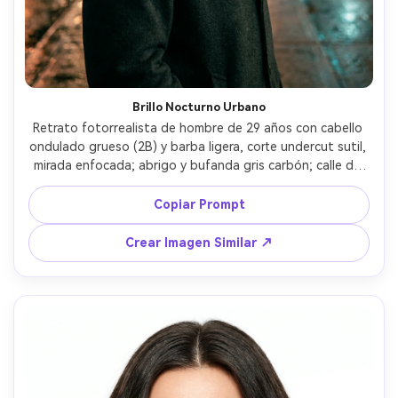
Brillo Nocturno Urbano
Retrato fotorrealista de hombre de 29 años con cabello 
ondulado grueso (2B) y barba ligera, corte undercut sutil, 
mirada enfocada; abrigo y bufanda gris carbón; calle de 
ciudad iluminada con neón en la noche y reflejos en 
pavimento mojado; luces mixtas de letreros y faroles, 
Copiar Prompt
relleno suave para mantener piel natural; Fujifilm GFX 50S 
II, 80mm f/1.7, bokeh pronunciado; encuadre pecho arriba, 
Crear Imagen Similar ↗
perfil tres cuartos; ambiente: moderno y cinematográfico; 
textura de piel realista, control de ruido, detalle nítido de 
cabello, gradación teal-naranja --ar 4:5