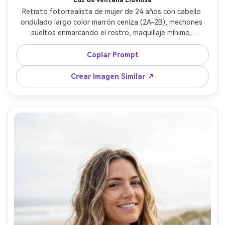
Retrato fotorrealista de mujer de 24 años con cabello 
ondulado largo color marrón ceniza (2A-2B), mechones 
sueltos enmarcando el rostro, maquillaje mínimo, 
expresión neutra; camisa blanca sobredimensionada; 
sentada junto a ventana lluviosa con gotas visibles; luz 
Copiar Prompt
suave natural de ventana, rebote frío, sombras delicadas; 
Nikon Z7 II, 50mm f/1.8, poca profundidad, fondo 
Crear Imagen Similar ↗
difuminado; encuadre medio, ángulo hacia abajo; 
ambiente: íntimo y reflexivo; separación realista de 
mechones, frizz natural, textura de piel real, alta 
resolución --ar 4:5