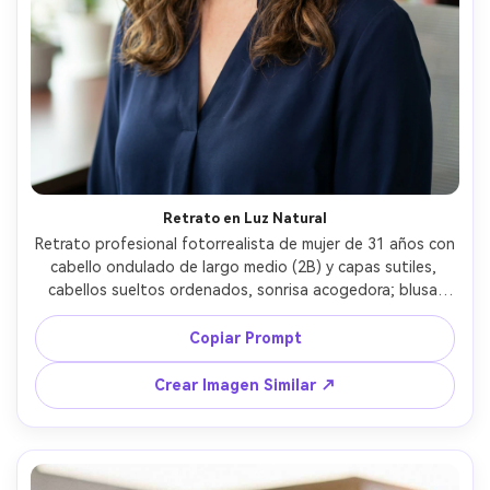
Retrato en Luz Natural
Retrato profesional fotorrealista de mujer de 31 años con 
cabello ondulado de largo medio (2B) y capas sutiles, 
cabellos sueltos ordenados, sonrisa acogedora; blusa 
azul marino y pequeños pendientes; fondo interior 
neutro difuminado; luz de ventana brillante y relleno 
Copiar Prompt
reflector, tonos de piel uniformes; Sony A7IV, 85mm f/2, 
bokeh limpio; encuadre cejas-hombros, nivel de ojos; 
Crear Imagen Similar ↗
ambiente: confiable y pulido; piel fotorrealista, textura 
natural de cabello, enfoque nítido, alta resolución --ar 4:5