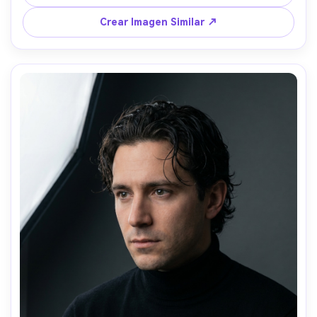
durante la hora dorada; luz cálida trasera con luz de 
borde suave y relleno; Sony A7IV, 85mm f/1.4, poca 
Crear Imagen Similar ↗
profundidad, bokeh cremoso; encuadre pecho arriba, 
ángulo a nivel de ojos, regla de tercios; ambiente: 
calmado y radiante; textura de piel fotorrealista, sombras 
naturales, gradación editorial, alta resolución, enfoque 
nítido --ar 4:5