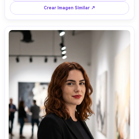
A1, 85mm f/1.8, fondo bokeh; encuadre pecho arriba, 
ángulo bajo; ambiente: motivado y fresco; cabellos 
Crear Imagen Similar ↗
sueltos realistas, brillo natural, enfoque nítido, alta 
resolución --ar 4:5