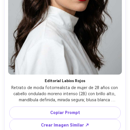
Editorial Labios Rojos
Retrato de moda fotorrealista de mujer de 28 años con 
cabello ondulado moreno intenso (2B) con brillo alto, 
mandíbula definida, mirada segura; blusa blanca 
estructurada, labios rojos, joyas mínimas; fondo de 
estudio gris claro; beauty dish principal y luz de borde 
Copiar Prompt
sutil, reflejos especulares controlados; Canon EOS R5, 
85mm f/1.2, poca profundidad; recorte cejas-hombros 
Crear Imagen Similar ↗