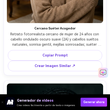
Cercano Suéter Acogedor
Retrato fotorrealista cercano de mujer de 24 años con 
cabello ondulado oscuro suave (2A) y cabellos sueltos 
naturales, sonrisa gentil, mejillas sonrosadas; suéter 
beige grande cubriendo manos; sala de estar con fondo 
suave; luz difusa de lámpara mezclada con luz de 
Copiar Prompt
ventana, tonos cálidos; Sony A7C II, 50mm f/1.8, bokeh 
cremoso; encuadre cerrado, inclinación ligera; ambiente: 
Crear Imagen Similar ↗
reconfortante e íntimo; textura de piel realista, sombras 
naturales, alta resolución, enfoque nítido --ar 4:5
Generador de videos
Generar ahora
Crea videos fácilmente a partir de texto o imágenes