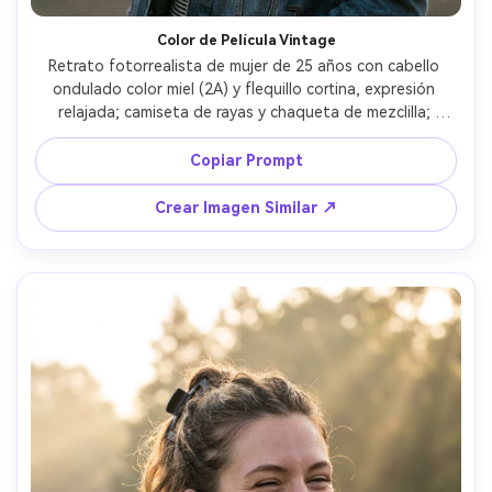
Color de Película Vintage
Retrato fotorrealista de mujer de 25 años con cabello 
ondulado color miel (2A) y flequillo cortina, expresión 
relajada; camiseta de rayas y chaqueta de mezclilla; 
esquina de calle por la tarde con tiendas atenuadas; sol 
suave con ligera neblina, destello delicado; Canon EOS R6, 
Copiar Prompt
50mm f/1.4, poca profundidad; encuadre cintura arriba, 
ángulo espontáneo; ambiente: nostálgico; grano realista, 
Crear Imagen Similar ↗
paleta de color de película, sombras naturales, alta 
resolución, mechones nítidos --ar 4:5