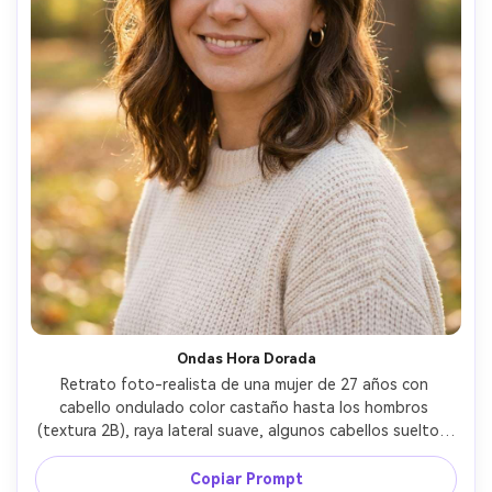
Ondas Hora Dorada
Retrato foto-realista de una mujer de 27 años con 
cabello ondulado color castaño hasta los hombros 
(textura 2B), raya lateral suave, algunos cabellos sueltos, 
sonrisa relajada; vestida con top de punto crema y 
pequeños aros dorados; al aire libre en parque tranquilo 
Copiar Prompt