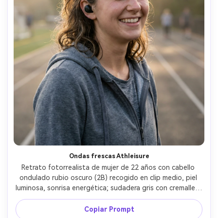
Ondas frescas Athleisure
Retrato fotorrealista de mujer de 22 años con cabello 
ondulado rubio oscuro (2B) recogido en clip medio, piel 
luminosa, sonrisa energética; sudadera gris con cremallera 
y auriculares inalámbricos; pista exterior con niebla a la 
mañana; luz fresca de amanecer con relleno suave; Sony 
Copiar Prompt