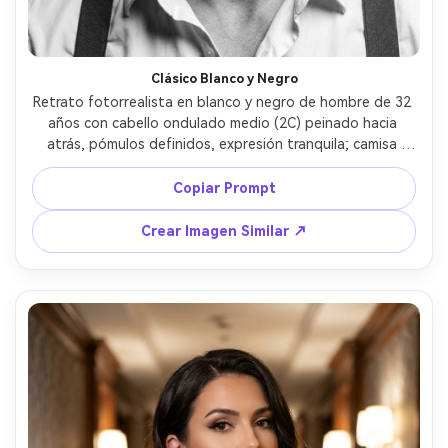
Clásico Blanco y Negro
Retrato fotorrealista en blanco y negro de hombre de 32 
años con cabello ondulado medio (2C) peinado hacia 
atrás, pómulos definidos, expresión tranquila; camisa 
blanca y tirantes; pared de fondo texturizada; luz 
Rembrandt fuerte y relleno sutil; Leica SL2, 90mm f/2, 
Copiar Prompt
microcontraste nítido; recorte ajustado, ligera inclinación; 
ambiente: atemporal y serio; poros de piel realistas, 
Crear Imagen Similar ↗
detalle definido de cabello, rango tonal rico, alta 
resolución --ar 4:5