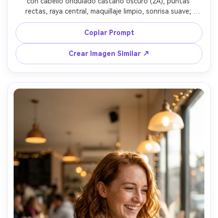
con cabello ondulado castaño oscuro (2A), puntas 
rectas, raya central, maquillaje limpio, sonrisa suave; 
blazer azul claro y collar sencillo; fondo de estudio blanco 
puro; luz principal difusa y relleno reflector, sombras 
Copiar Prompt
mínimas; Canon 5D Mark IV, 70mm f/2.8, detalle nítido; 
encuadre cejas-hombros, ángulo frontal; ambiente: 
Crear Imagen Similar ↗
brillante y segura; textura de piel natural, brillo realista de 
cabello, alta resolución, enfoque nítido --ar 4:5