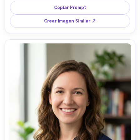
pendientes de araña; pasillo de hotel lujoso con apliques 
cálidos; luz principal suave y luz de borde controlada; 
Copiar Prompt
Nikon D850, 85mm f/1.4, bokeh suave; encuadre pecho 
arriba, turno tres cuartos; ambiente: elegante y segura; 
Crear Imagen Similar ↗
textura de piel realista, brillo detallado de cabello, alta 
resolución, enfoque nítido --ar 4:5