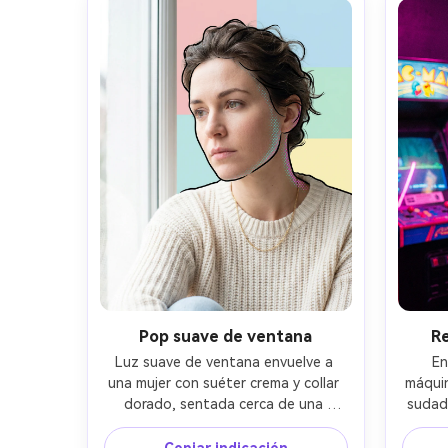
realista, control limpio de ruido, 
níti
foco nítido, alta resolución --ar 4:5
Pop suave de ventana
Re
Luz suave de ventana envuelve a 
En
una mujer con suéter crema y collar 
máquin
dorado, sentada cerca de una 
sudade
ventana brillante con fondo gráfico 
está
plano de bloques pastel; aspecto 
cont
Copiar indicación