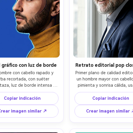
l gráfico con luz de borde
Retrato editorial pop cl
ombre con cabello rapado y 
Primer plano de calidad editor
rba recortada, con suéter 
un hombre mayor con cabello 
aza, luz de borde intensa 
pimienta y sonrisa cálida, us
ndo el perfil contra un fondo 
traje azul marino y pañuelo
real plano; aspecto retrato 
bolsillo estampado; luz suav
Copiar indicación
Copiar indicación
, composición lateral con 
ventana con caída delicada,
cio negativo; posterización 
reflejo de borde fino; aspec
Crear imagen similar ↗
Crear imagen similar 
-art de sombras, contorno 
lente 85mm, corte ajustado; p
co grueso, textura mínima de 
pop-art con separación de c
ono; piel realista, pestañas 
limpia, semitono fino en me