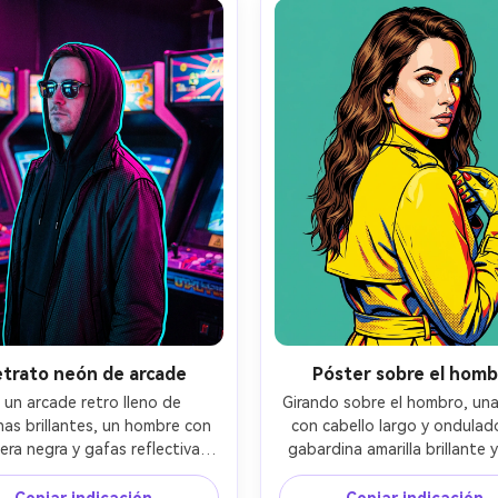
das, alta resolución --ar 4:5
tonos, líneas de contorno defi
poros realistas, sombras natur
alta resolución --ar 4:
trato neón de arcade
Póster sobre el homb
 un arcade retro lleno de 
Girando sobre el hombro, una 
as brillantes, un hombre con 
con cabello largo y ondulado
ra negra y gafas reflectivas 
gabardina amarilla brillante y
 bajo neón magenta y cian; 
rojas; iluminación de retrat
raste cinematográfico con 
estudio con luz dura para so
Copiar indicación
Copiar indicación