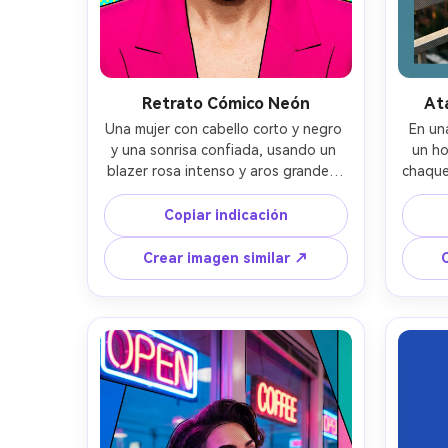
Retrato Cómico Neón
At
Una mujer con cabello corto y negro 
En un
y una sonrisa confiada, usando un 
un ho
blazer rosa intenso y aros grandes, 
chaque
frente a un fondo de puntos de 
en u
semitono cian y amarillo con formas 
ata
Copiar indicación
de sombra gráfica; iluminación tipo 
contra
retrato de estudio con reflejos 
50mm
Crear imagen similar ↗
nítidos en el borde; aspecto de 
plano;
lente 85mm, poca profundidad de 
de col
campo; encuadre cerrado de cabeza 
som
y hombros, composición centrada; 
sombra
bloques de color pop-art, 
de piel
contornos audaces tipo tinta, 
medios tonos posterizados; textura 
realista de piel, destellos limpios en 
los ojos, enfoque definido, alta 