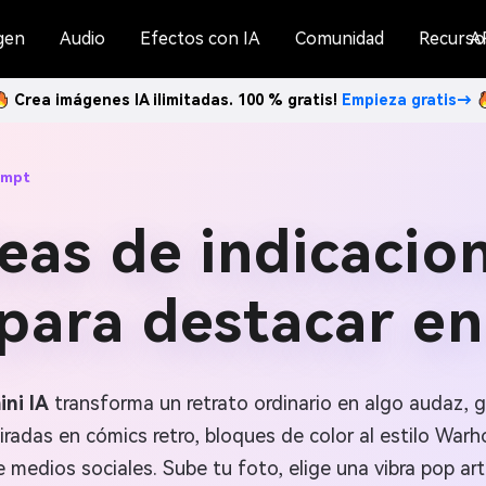
gen
Audio
Efectos con IA
Comunidad
Recurso
A
Crea imágenes IA ilimitadas. 100 % gratis!
Empieza gratis→
ompt
eas de indicacio
para destacar en
ini IA
transforma un retrato ordinario en algo audaz, gr
iradas en cómics retro, bloques de color al estilo War
medios sociales. Sube tu foto, elige una vibra pop art 