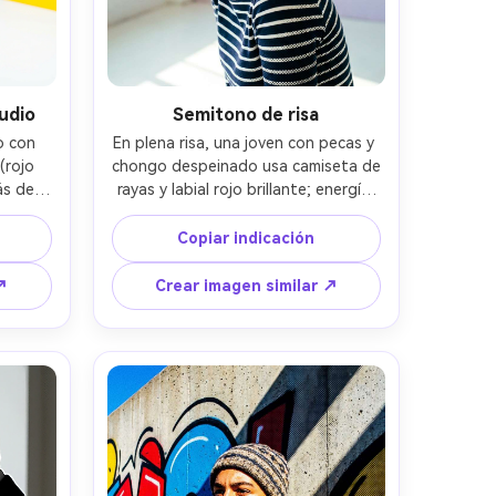
tudio
Semitono de risa
 con 
En plena risa, una joven con pecas y 
rojo 
chongo despeinado usa camiseta de 
s del 
rayas y labial rojo brillante; energía 
a con 
de fotos espontáneas en un set 
collar 
minimalista con formas de burbuja 
Copiar indicación
la 
de cómic en el fondo; luz suave de 
to de 
ventana por un lado más reflejo 
↗
Crear imagen similar ↗
al y 
sutil; aspecto retrato ambiental 
ato 
35mm, encuadre desde el pecho; 
erpo 
sombreado pop-art de semitono en 
e 
sombras, color saturado; piel 
 de 
detallada, foco nítido --ar 4:5
art; 
os 
ar 4:5