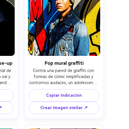
ose-up
Pop mural graffiti
ial de 
Contra una pared de graffiti con 
sal y 
formas de cómic simplificadas y 
ando 
contornos audaces, un adolescente 
 de 
con chaqueta de mezclilla y gorro 
e de 
colorido mira fuera de cámara; sol 
Copiar indicación
 más 
intenso de mediodía con geometría 
to de 
marcada de sombra; aspecto de 
↗
Crear imagen similar ↗
aleta 
lente 35mm, encuadre de medio 
olor 
cuerpo; posterización pop-art, 
dios 
primarios saturados, tratamiento de 