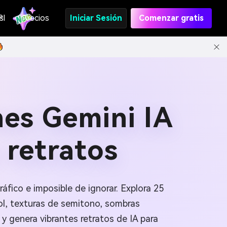
s
PI
Precios
Iniciar Sesión
Comenzar gratis
nes Gemini IA
 retratos
áfico e imposible de ignorar. Explora 25
hol, texturas de semitono, sombras
y genera vibrantes retratos de IA para