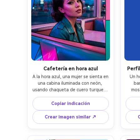
resolución --ar 4:5
Cafetería en hora azul
Perfi
A la hora azul, una mujer se sienta en 
Un h
una cabina iluminada con neón, 
ba
usando chaqueta de cuero turquesa 
most
y delineado de ojos de gato; 
recorta
señales de neón que dan reflejo 
azul 
Copiar indicación
magenta y cian brillante; aspecto de 
85mm
lente 50mm, encuadre cerrado; 
espa
Crear imagen similar ↗
bloques de color pop-art, 
pop
contornos audaces tipo tinta, 
gráfi
semitono sutil en mejillas; piel 
semit