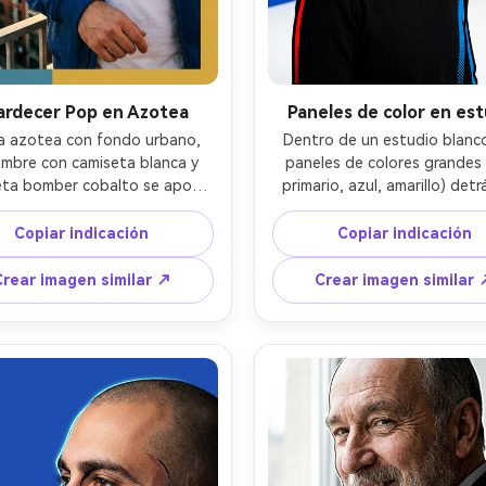
ardecer Pop en Azotea
Paneles de color en es
a azotea con fondo urbano, 
Dentro de un estudio blanco
mbre con camiseta blanca y 
paneles de colores grandes (
ta bomber cobalto se apoya 
primario, azul, amarillo) detrá
na barandilla; luz dorada de 
sujeto, una persona no binari
rdecer con reflejo cálido y 
suéter negro de cuello alto y 
Copiar indicación
Copiar indicación
ste intenso; aspecto de lente 
de cadena plateada mira a 
, encuadre medio en primer 
cámara; iluminación de retra
Crear imagen similar ↗
Crear imagen similar 
 paleta pop-art con bloques 
estudio con luz dura princip
or rojo, turquesa y mostaza, 
relleno suave; aspecto retr
breado de semitono sutil; 
85mm; encuadre de medio cu
s naturales, textura realista 
limpio; sombras gráficas d
, color editorial, detalle alto -
contorno, acentos audaces
-ar 4:5
contorno, posterización pop-
textura realista de piel, oj
definidos, alta resolución --