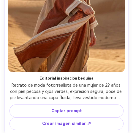
Editorial inspiración beduina
Retrato de moda fotorrealista de una mujer de 29 años 
con piel pecosa y ojos verdes, expresión segura, pose de 
pie levantando una capa fluida, lleva vestido moderno de 
inspiración beduina en capas beige y óxido, pañuelo de 
cabeza estampado, dunas vastas y montañas distantes, 
Copiar prompt
luz dorada de última hora de la tarde con fuerte rímel y 
sombras largas, Fujifilm GFX 100S, 110mm f/2, 
Crear imagen similar ↗
composición vertical de cuerpo entero, enmarcado 