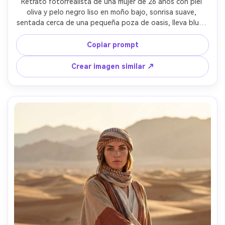
Retrato fotorrealista de una mujer de 26 años con piel 
oliva y pelo negro liso en moño bajo, sonrisa suave, 
sentada cerca de una pequeña poza de oasis, lleva blusa 
de satén verde azulado y collares de plata en capas, 
hojas de palmera y formaciones rocosas detrás, luz 
Copiar prompt
moteada de mediodía filtrada por hojas, Canon EOS R5, 
50mm f/1.2, encuadre de retrato de torso medio hacia 
Crear imagen similar ↗
arriba, bokeh delicado, ambiente sereno, textura realista 
de piel, toques de sudor sutiles, claridad editorial, alta 
resolución --ar 4:5