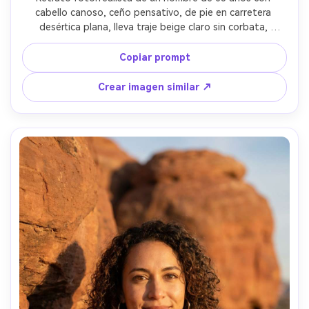
cabello canoso, ceño pensativo, de pie en carretera 
desértica plana, lleva traje beige claro sin corbata, 
espejismo de calor tenue a lo lejos, sol brillante con brillos 
controlados y luz de relleno suave, Nikon Z9, 105mm f/1.8, 
Copiar prompt
encuadre de cintura hacia arriba, ambiente 
cinematográfico de viaje, piel y tela realistas, enfoque 
Crear imagen similar ↗
nítido, alta resolución --ar 4:5