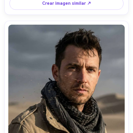
lateral cálida de la hora dorada con suave contraluz, Sony 
Crear imagen similar ↗
A7IV, 85mm f/1.4, poca profundidad de campo, encuadre 
de cintura hacia arriba, ángulo a la altura de los ojos, 
gradación de color cálida y cinematográfica, textura 
natural de la piel, poros realistas, enfoque nítido en los 
ojos, calidad editorial, alta resolución --ar 4:5