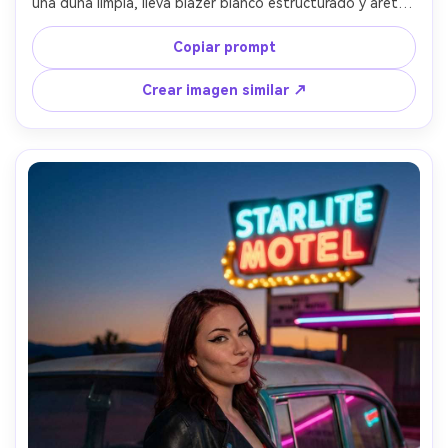
una duna limpia, lleva blazer blanco estructurado y aretes 
mínimos, sol duro de mediodía con sombras marcadas 
modelando el rostro, Phase One IQ4, 80mm f/2.8, 
Copiar prompt
encuadre apretado de cintura hacia arriba, espacio 
negativo, mood editorial moderno, brillos exactos, piel 
Crear imagen similar ↗
realista porosa, enfoque nítido, alta resolución --ar 4:5