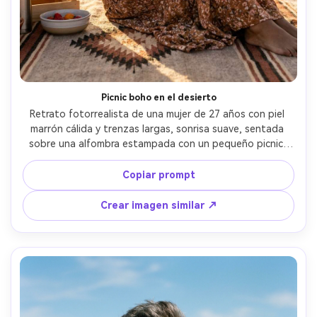
Picnic boho en el desierto
Retrato fotorrealista de una mujer de 27 años con piel 
marrón cálida y trenzas largas, sonrisa suave, sentada 
sobre una alfombra estampada con un pequeño picnic, 
lleva vestido largo vaporoso de flores y brazaletes 
apilados, mesetas desérticas detrás, sol suave de última 
Copiar prompt
hora con rebote cálido de la arena, Sony A7IV, 50mm f/1.4, 
encuadre de medio cuerpo, ambiente cálido y acogedor, 
Crear imagen similar ↗
detalles realistas, textura de piel natural, alta resolución -
-ar 4:5