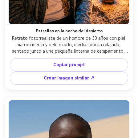
Estrellas en la noche del desierto
Retrato fotorrealista de un hombre de 30 años con piel 
marrón media y pelo rizado, media sonrisa relajada, 
sentado junto a una pequeña linterna de campamento, 
lleva chaqueta vaquera sobre camiseta blanca y pañuelo 
estampado, cielo desértico lleno de estrellas y tenue Vía 
Copiar prompt
Láctea, linterna como luz principal con brillo cálido suave, 
relleno nocturno frío, Sony A7S III, 35mm f/1.4, encuadre 
Crear imagen similar ↗
de medio cuerpo, ángulo íntimo, gradación azul naranja 
cinematográfica, textura natural de la piel, claridad sin 
ruido, alta resolución --ar 4:5