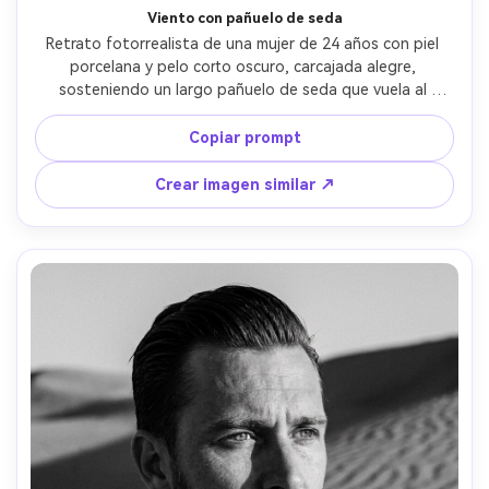
Viento con pañuelo de seda
Retrato fotorrealista de una mujer de 24 años con piel 
porcelana y pelo corto oscuro, carcajada alegre, 
sosteniendo un largo pañuelo de seda que vuela al 
viento, lleva top de punto amarillo mostaza y maquillaje 
melocotón sutil, dunas abiertas con nubes suaves, luz 
Copiar prompt
difusa de hora dorada, Fujifilm X-T5, 56mm f/1.2, encuadre 
de torso medio, composición aireada, ánimo optimista, 
Crear imagen similar ↗
textura natural de piel, brillo realista de tela, enfoque 
nítido, alta resolución --ar 4:5