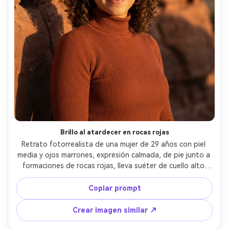
Brillo al atardecer en rocas rojas
Retrato fotorrealista de una mujer de 29 años con piel 
media y ojos marrones, expresión calmada, de pie junto a 
formaciones de rocas rojas, lleva suéter de cuello alto 
color óxido y pendientes de aro, luz de atardecer con 
brillos cálidos y sombras largas, Canon EOS R5, 85mm 
Copiar prompt
f/1.4, encuadre de pecho hacia arriba, gradación cálida 
rica, textura de piel realista, sombras naturales, ojos 
Crear imagen similar ↗
nítidos, alta resolución --ar 4:5