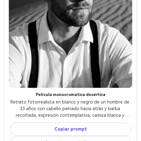
Película monocromática desértica
Retrato fotorrealista en blanco y negro de un hombre de 
33 años con cabello peinado hacia atrás y barba 
recortada, expresión contemplativa, camisa blanca y 
tirantes oscuros, de pie en dunas ondulantes con 
sombras profundas, fuerte luz lateral marcando pómulos, 
Copiar prompt
Leica SL2, 90mm f/2, recorte de cabeza y hombros, 