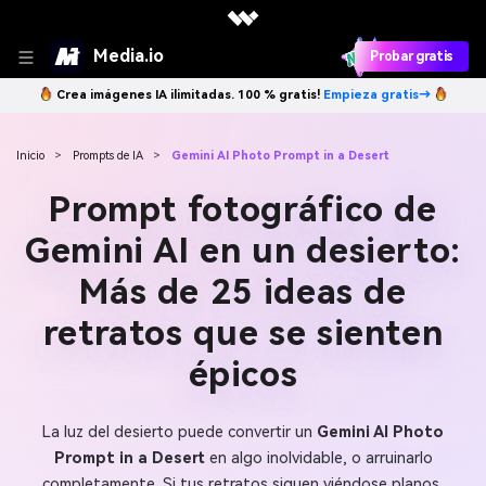
Media.io
Probar gratis
Crea imágenes IA ilimitadas. 100 % gratis!
Empieza gratis→
Inicio
>
Prompts de IA
>
Gemini AI Photo Prompt in a Desert
Prompt fotográfico de
Gemini AI en un desierto:
Más de 25 ideas de
retratos que se sienten
épicos
La luz del desierto puede convertir un
Gemini AI Photo
Prompt in a Desert
en algo inolvidable, o arruinarlo
completamente. Si tus retratos siguen viéndose planos,