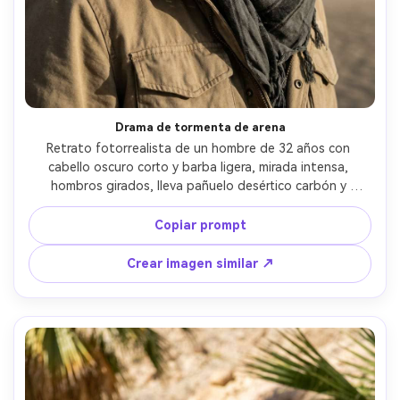
Drama de tormenta de arena
Retrato fotorrealista de un hombre de 32 años con 
cabello oscuro corto y barba ligera, mirada intensa, 
hombros girados, lleva pañuelo desértico carbón y 
chaqueta utilitaria color arena, arena fina volando en la 
escena, dunas distantes apenas visibles, luz dramática de 
Copiar prompt
tormenta con fuerte luz lateral de recorte, Nikon Z8, 
70mm f/2, encuadre cerrado de busto y cabeza, ángulo 
Crear imagen similar ↗
ligeramente bajo, contraste cinematográfico, tela al 
viento realista, sombras naturales, ojos nítidos, alta 
resolución --ar 4:5