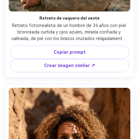
Retrato de vaquero del oeste
Retrato fotorrealista de un hombre de 34 años con piel 
bronceada curtida y ojos azules, mirada confiada y 
calmada, de pie con los brazos cruzados relajadamente, 
lleva sombrero vaquero de cuero gastado, camisa de 
franela y chaqueta de ante, vegetación y acantilados de 
Copiar prompt
arenisca detrás, sol cálido de última hora con suave 
contraluz, Nikon D850, 85mm f/1.8, encuadre de pecho 
Crear imagen similar ↗
hacia arriba, ambiente clásico americano, arrugas y piel 
realistas, enfoque nítido, alta resolución --ar 4:5