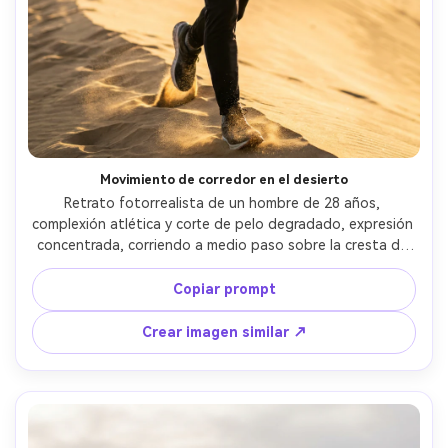
Movimiento de corredor en el desierto
Retrato fotorrealista de un hombre de 28 años, 
complexión atlética y corte de pelo degradado, expresión 
concentrada, corriendo a medio paso sobre la cresta de 
una duna, lleva sudadera tecnológica ligera y chaleco de 
correr, arena volando detrás, contraluz de amanecer con 
Copiar prompt
brillo y destello de lente, Canon EOS R3, 70-200mm en 
135mm f/2.8, encuadre vertical dinámico, ligero 
Crear imagen similar ↗
desenfoque de movimiento en el fondo, ánimo enérgico, 
sudor y textura de piel realistas, rostro nítido, alta 
resolución --ar 4:5