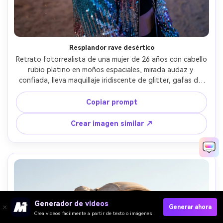
Resplandor rave desértico
Retrato fotorrealista de una mujer de 26 años con cabello 
rubio platino en moños espaciales, mirada audaz y 
confiada, lleva maquillaje iridiscente de glitter, gafas de 
sol reflectantes y chaqueta metálica de festival, desierto 
al atardecer con luces distantes y polvo en el aire, luz 
Copiar prompt
mixta: crepúsculo frío y luces cálidas, Sony A7R V, 35mm 
f/1.8, encuadre de tres cuartos, ambiente vibrante y 
Crear imagen similar ↗
enérgico, detalle realista de piel y glitter, enfoque nítido, 
alta resolución --ar 4:5
Generador de videos
Generar ahora
Crea videos fácilmente a partir de texto o imágenes