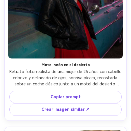
Crea imágenes IA
ilimitadas. 100 %
gratis!
Empieza Gratis→
Motel neón en el desierto
Retrato fotorrealista de una mujer de 25 años con cabello 
cobrizo y delineado de ojos, sonrisa pícara, recostada 
sobre un coche clásico junto a un motel del desierto 
iluminado con neón, lleva chaqueta de cuero negra y 
vestido rojo, cielo de crepúsculo con reflejos de letreros 
Copiar prompt
de neón, luz mixta: neón magenta y cian con crepúsculo 
ambiental suave, Canon EOS R6 Mark II, 50mm f/1.8, 
Crear imagen similar ↗
encuadre de tres cuartos de cuerpo, vibra nocturna 
cinematográfica, piel y reflejos realistas, detalles nítidos, 
alta resolución --ar 4:5