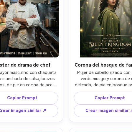
ster de drama de chef
Corona del bosque de fa
ayor masculino con chaqueta 
Mujer de cabello rizado con 
a manchada de salsa, brazos 
verde musgo y corona de o
os, de pie en cocina de acero 
delicada, de pie en bosque an
able con vapor, luces cálidas 
con luciérnagas brillantes y ni
adas con luz fría, diseño de 
luz volumétrica suave entre 
Copiar Prompt
Copiar Prompt
er de streaming drama con 
árboles, composición de póst
audaz arriba y créditos abajo, 
fantasía estilo Netflix con ár
Crear imagen similar ↗
Crear imagen similar 
m GFX100S, 63mm f/2.8, retrato 
titular y subtítulo ornament
artos, mirada intensa, textura 
Sony A7R V, 50mm f/1.4, compo
realista, sombras naturales, 
centrada, ambiente épico soñ