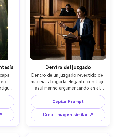
ntasía
Dentro del juzgado
capa 
Dentro de un juzgado revestido de 
ro 
madera, abogada elegante con traje 
tiguo 
azul marino argumentando en el 
ebla, 
podio, juez al fondo, iluminación 
los 
dramática con sombras profundas, 
Copiar Prompt
er de 
diseño de póster cinematográfico 
ea de 
con espacio fuerte para título y 
↗
Crear imagen similar ↗
ado, 
créditos, Leica SL2, 35mm f/2, 
sición 
encuadre amplio pero enfocado, 
ador, 
vibra de drama legal tenso, detalle 