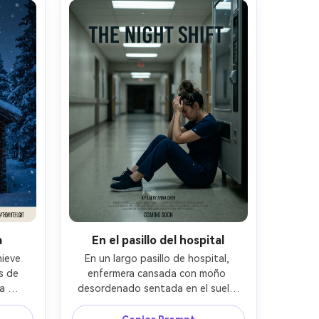
as, 
fotorrealista, bordes nítidos, alta 
lta 
resolución, sin logotipos --ar 4:5
, sin 
5
a
En el pasillo del hospital
ieve 
En un largo pasillo de hospital, 
 de 
enfermera cansada con moño 
a 
desordenado sentada en el suelo 
nos y 
junto a la máquina expendedora, 
álida 
luces fluorescentes con caída 