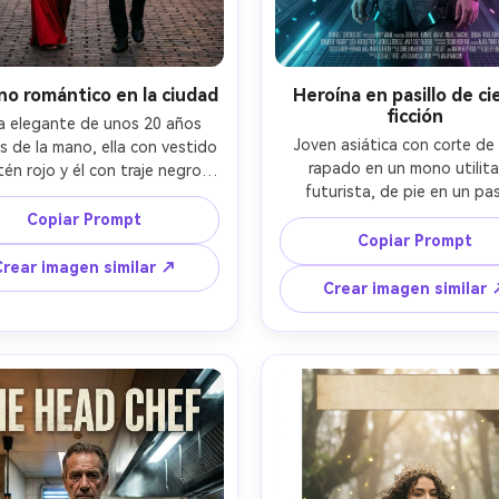
no romántico en la ciudad
Heroína en pasillo de ci
ficción
a elegante de unos 20 años 
Joven asiática con corte de 
 de la mano, ella con vestido 
rapado en un mono utilitar
én rojo y él con traje negro, 
futurista, de pie en un pasi
ndo bajo luces de guirnalda 
resplandeciente con panel
calle adoquinada, brillo cálido 
Copiar Prompt
holográficos y partículas flot
ungsteno con bokeh suave, 
Copiar Prompt
luz clave cian fría con acen
o de póster cinematográfico 
Crear imagen similar ↗
magenta, composición de pó
ona para título en moderna 
Crear imagen similar 
estilo Netflix con gran título a
rafía y pequeños nombres de 
créditos densos abajo, Nikon
nco, Canon R5, 50mm f/1.2, 
35mm f/1.8, encuadre de án
uadre de cuerpo completo 
bajo, expresión decidida, ilumi
 ambiente romántico y suave, 
y reflejos fotorrealistas, tex
ón de color editorial, textura 
ultra detalladas, alta resolució
ta de tela, nitidez lista para 
logotipos, sin marca de agua
esión, márgenes limpios, sin 
4:5
marcas de marca --ar 4:5