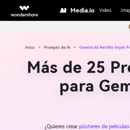
Media.io
Video
Ima
Inicio
>
Prompts de IA
>
Gemini AI Netflix Style 
Más de 25 Pr
para Gemi
¿Quieres crear
pósteres de películas