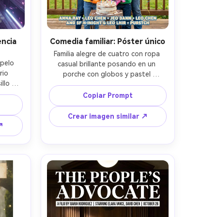
encia
Comedia familiar: Póster único
Familia alegre de cuatro con ropa 
pelo 
casual brillante posando en un 
io 
porche con globos y pastel 
llo 
desordenado, fondo suburbano 
es 
soleado con accesorios divertidos, 
Copiar Prompt
antes, 
luz suave con sombras gentiles, 
tos 
diseño moderno de póster cómico 
Crear imagen similar ↗
ster 
con espacio grande para título 
↗
rriba y 
amigable y línea de créditos limpia, 
 Z8, 
Sony A7III, 35mm f/2, composición 
gulo 
simétrica, tono optimista, textura 
nación 
de piel natural, enfoque nítido, color 
turas 
listo para impresión, sin marcas 
n, sin 
comerciales, sin marca de agua --ar 
 --ar 
4:5