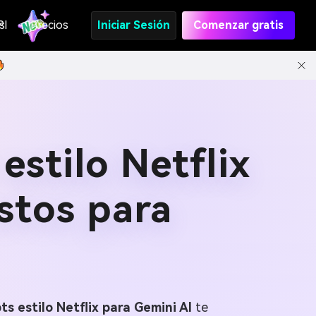
s
PI
Precios
Iniciar Sesión
Comenzar gratis
stilo Netflix
istos para
s estilo Netflix para Gemini AI
te