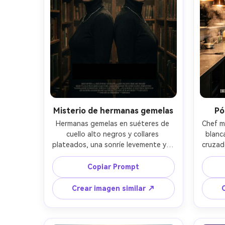
4:5
Misterio de hermanas gemelas
Pó
Hermanas gemelas en suéteres de 
Chef m
cuello alto negros y collares 
blanc
plateados, una sonríe levemente y la 
cruzad
otra seria, de espaldas en una 
inoxid
biblioteca tenue con polvo flotante 
mezcl
Copiar Prompt
y estanterías altas, iluminación 
póst
chiaroscuro, diseño de póster 
título 
Crear imagen similar ↗
cinematográfico con título centrado 
Fujifil
y bloque de créditos en letra fina, 
tres cu
Canon R6, 85mm f/1.4, encuadre 
fotor