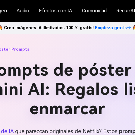
gen
Audio
Efectos con IA
Comunidad
Recurso
A
Crea imágenes IA ilimitadas. 100 % gratis!
Empieza gratis→
Poster Prompts
ompts de póster e
ni AI: Regalos l
enmarcar
 de IA
que parezcan originales de Netflix? Estos
prompt