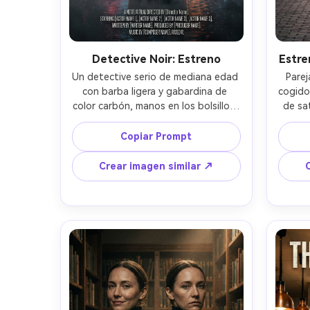
Detective Noir: Estreno
Estre
Un detective serio de mediana edad 
Parej
con barba ligera y gabardina de 
cogidos
color carbón, manos en los bolsillos, 
de sat
de pie en un callejón mojado por la 
camina
lluvia con reflejos de neón y niebla 
en una 
Copiar Prompt
flotante, luz lateral dramática y 
de t
brillo en el pavimento húmedo, 
estil
Crear imagen similar ↗
diseño de póster estilo Netflix con 
con z
espacio para título arriba y créditos 
tipog
abajo, Sony A7IV, 85mm f/1.4, poca 
ele
profundidad de campo, composición 
enc
heroica centrada, ambiente de 
medio,
thriller tenso, textura de piel 
gradaci
fotorrealista, sombras naturales, 
realis
alta resolución, espacio negativo 
impr
seguro para tipografía nítida, sin 
logotipos, sin marca de agua --ar 