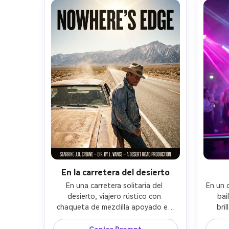
sobre la cintura, ambiente de 
cont
suspenso, poros de piel realistas, 
resolu
grano de película sutil, alta 
resolución, espacio negativo limpio, 
sin logotipos --ar 4:5
En la carretera del desierto
En una carretera solitaria del 
En un c
desierto, viajero rústico con 
bai
chaqueta de mezclilla apoyado en 
bri
coche vintage polvoriento, bruma 
mirand
de calor y montañas distantes, sol 
niebla