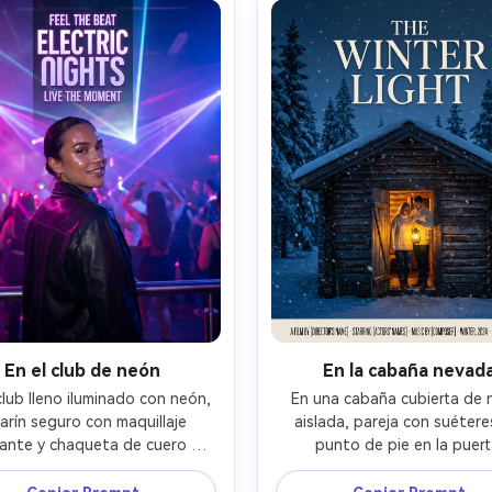
raste cinematográfico, alta 
mechones de cabello realist
ción, sin logotipos de marca -
tejido de tela detallado, a
-ar 4:5
resolución, listo para imprimir
marca de agua --ar 4:
En el club de neón
En la cabaña nevad
lub lleno iluminado con neón, 
En una cabaña cubierta de n
larín seguro con maquillaje 
aislada, pareja con suéteres
llante y chaqueta de cuero 
punto de pie en la puert
o sobre el hombro, láseres y 
sosteniendo una linterna, pi
 al fondo, luz magenta y azul 
nieve cayendo alrededor, luz c