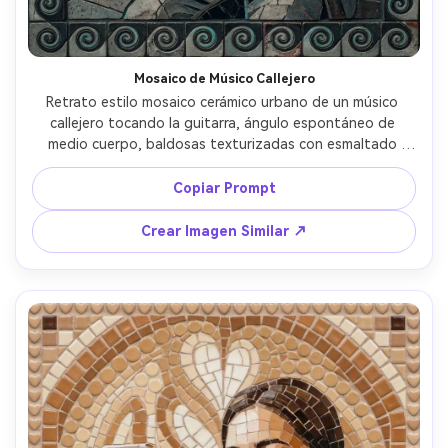
Mosaico de Músico Callejero
Retrato estilo mosaico cerámico urbano de un músico 
callejero tocando la guitarra, ángulo espontáneo de 
medio cuerpo, baldosas texturizadas con esmaltado 
rugoso y grietas sutiles, base de carbón apagado con 
acentos de azul neón, patrón de pared de ladrillos 
Copiar Prompt
representado en teselas, borde rítmico como ondas de 
sonido, atmósfera emocional y profunda, bordes de 
Crear Imagen Similar ↗
baldosas artesanales muy detallados, lente de 85mm, 
profundidad de campo reducida, iluminación 
cinematográfica suave --ar 4:5