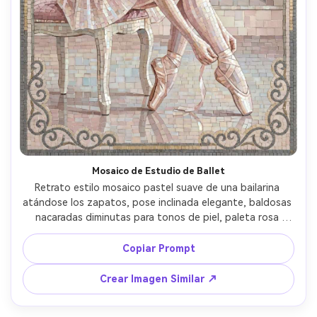
Mosaico de Estudio de Ballet
Retrato estilo mosaico pastel suave de una bailarina 
atándose los zapatos, pose inclinada elegante, baldosas 
nacaradas diminutas para tonos de piel, paleta rosa 
pálido y marfil, fondo de estudio reflejado simplificado en 
bloques de teselas, borde delicado de filigrana, ambiente 
Copiar Prompt
sereno y elegante, brillo de baldosas detallado, 
composición equilibrada, iluminación cinematográfica 
Crear Imagen Similar ↗
suave --ar 4:5