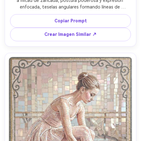
a mitad de zancada, postura poderosa y expresión 
enfocada, teselas angulares formando líneas de 
movimiento, paleta rojo y azul marino con acentos 
blancos, estadio sugerido con arcos simplificados, marco 
Copiar Prompt
de borde agudo como cinta de medalla, ambiente 
energético intenso, patrón de lechada muy detallado, 
Crear Imagen Similar ↗
composición para póster, lente de 85mm, profundidad de 
campo reducida --ar 4:5