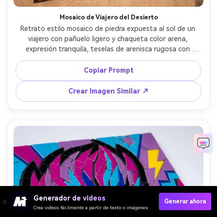
Mosaico de Viajero del Desierto
Retrato estilo mosaico de piedra expuesta al sol de un 
viajero con pañuelo ligero y chaqueta color arena, 
expresión tranquila, teselas de arenisca rugosa con 
acentos de turquesa, patrón de fondo de explosión 
solar, borde geométrico inspirado en textiles del desierto, 
Copiar Prompt
ambiente cálido y aventurero, textura de baldosa y 
imperfecciones naturales muy detalladas, composición 
Crear Imagen Similar ↗
centrada sólida, lente de 85mm, profundidad de campo 
reducida --ar 4:5
Generador de videos
Generar ahora
Crea videos fácilmente a partir de texto o imágenes