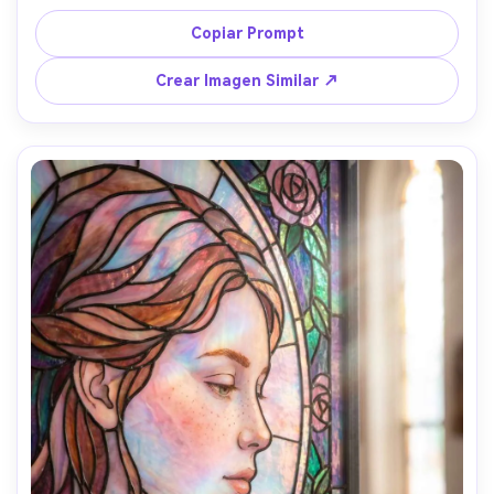
caminando dinámica, fragmentos de cerámica rota con 
brillos, tonos saturados de teal, coral y amarillo, fondo de 
Copiar Prompt
calle de Barcelona simplificada en formas de mosaico, 
bordes audaces, composición enérgica, bordes de 
Crear Imagen Similar ↗
fragmentos altamente detallados, vibra de póster de arte 
moderno, lente de 85mm, profundidad de campo 
reducida --ar 4:5