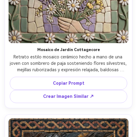
Crea imágenes IA
ilimitadas. 100 %
gratis!
Empieza Gratis→
Mosaico de Jardín Cottagecore
Retrato estilo mosaico cerámico hecho a mano de una 
joven con sombrero de paja sosteniendo flores silvestres, 
mejillas ruborizadas y expresión relajada, baldosas 
cerámicas redondeadas con esmaltado mate, paleta 
verde salvia y crema con toques de lavanda, borde de 
Copiar Prompt
enredaderas y margaritas, luz de sol suave expresada en 
baldosas cálidas, imperfecciones artesanales muy 
Crear Imagen Similar ↗
detalladas, composición pastoral acogedora, lente de 
85mm, profundidad de campo reducida --ar 4:5