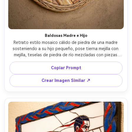
Baldosas Madre e Hijo
Retrato estilo mosaico cálido de piedra de una madre 
sosteniendo a su hijo pequeño, pose tierna mejilla con 
mejilla, teselas de piedra de río mezcladas con piezas 
cerámicas pequeñas para detalles faciales, paleta beige y 
miel, borde curvado suave como una cuna, ambiente 
Copiar Prompt
hogareño reconfortante, colocación de baldosas muy 
detallada, composición suave con espacio negativo 
Crear Imagen Similar ↗
calmante, lente de 85mm, profundidad de campo 
reducida, iluminación cinematográfica suave --ar 4:5