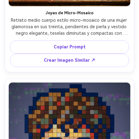
Joyas de Micro-Mosaico
Retrato medio cuerpo estilo micro-mosaico de una mujer 
glamorosa en sus treinta, pendientes de perla y vestido 
negro elegante, teselas diminutas y compactas con 
gradientes muy finos, sombreado rico en claroscuro en 
forma de baldosas, acentos de esmeralda y oro, fondo 
Copiar Prompt
elegante de viñeta, artesanía refinada de museo, 
alineación de baldosas y lechada muy detallada, vibra 
Crear Imagen Similar ↗
editorial de lujo, lente de 85mm, profundidad de campo 
reducida, iluminación cinematográfica suave --ar 4:5