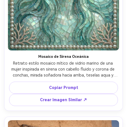
Mosaico de Sirena Oceánica
Retrato estilo mosaico mítico de vidrio marino de una 
mujer inspirada en sirena con cabello fluido y corona de 
conchas, mirada soñadora hacia arriba, teselas aqua y 
espuma de mar translúcidas con brillo iridiscente, 
patrones de olas en el fondo, borde de perlas y motivos 
Copiar Prompt
de coral, ambiente mágico y luminoso, refracciones de 
baldosas de vidrio muy detalladas, composición elegante 
Crear Imagen Similar ↗
y fantástica, iluminación cinematográfica suave --ar 4:5