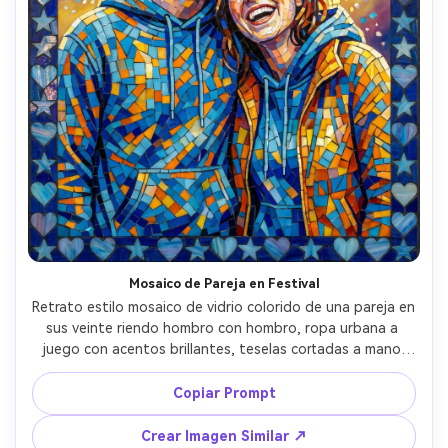
Mosaico de Pareja en Festival
Retrato estilo mosaico de vidrio colorido de una pareja en 
sus veinte riendo hombro con hombro, ropa urbana a 
juego con acentos brillantes, teselas cortadas a mano 
captan la luz como confeti, fondo de gradiente vibrante 
con racimos de baldosas tipo bokeh, borde de corazones 
Copiar Prompt
y estrellas, energía alegre y espontánea, reflejos de 
baldosas muy detallados, composición vertical 
Crear Imagen Similar ↗