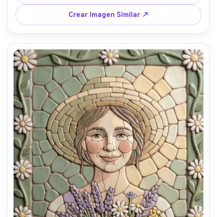
audaz alrededor de la cara, vibra de avatar de redes 
sociales, bordes de baldosas altamente detallados y 
Crear Imagen Similar ↗
espaciado consistente, silueta gráfica y clara, lente de 
85mm, profundidad de campo reducida, iluminación 
cinematográfica suave --ar 4:5