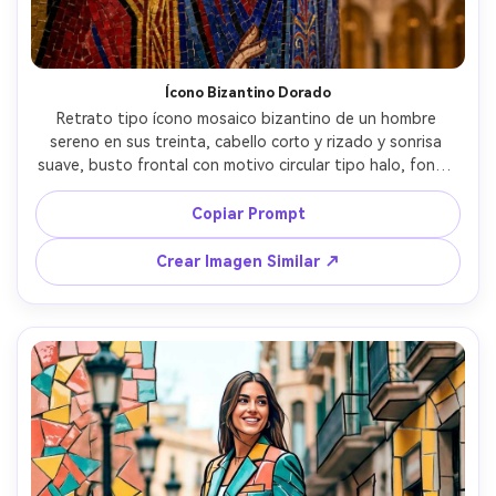
Ícono Bizantino Dorado
Retrato tipo ícono mosaico bizantino de un hombre 
sereno en sus treinta, cabello corto y rizado y sonrisa 
suave, busto frontal con motivo circular tipo halo, fondo 
de teselas doradas luminosas, vestimenta de cobalto 
profundo y carmesí, finas líneas negras de contorno, 
Copiar Prompt
atmósfera sagrada de catedral, baldosas de vidrio y 
líneas de lechada muy detalladas, composición simétrica 
Crear Imagen Similar ↗
elegante, calidad profesional de ilustración, iluminación 
cinematográfica suave --ar 4:5