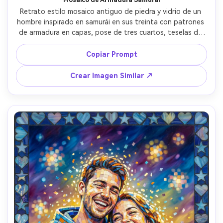
Retrato estilo mosaico antiguo de piedra y vidrio de un 
hombre inspirado en samurái en sus treinta con patrones 
de armadura en capas, pose de tres cuartos, teselas de 
pizarra oscura y acentos de cobre metálico, fragmentos 
diagonales de fondo dramático sugiriendo movimiento, 
Copiar Prompt
borde geométrico audaz, ambiente heroico y 
cinematográfico, textura de baldosa y sombras de 
Crear Imagen Similar ↗
lechada muy detalladas, composición poderosa, lente de 
85mm, profundidad de campo reducida --ar 4:5