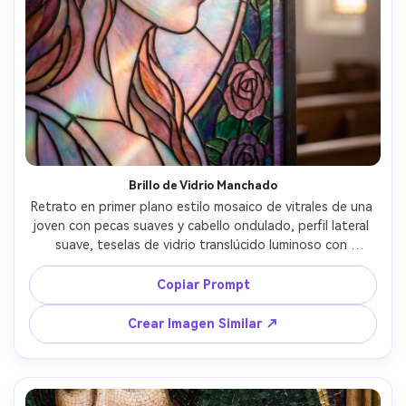
Brillo de Vidrio Manchado
Retrato en primer plano estilo mosaico de vitrales de una 
joven con pecas suaves y cabello ondulado, perfil lateral 
suave, teselas de vidrio translúcido luminoso con 
contornos de plomo, degradados pastel a tonos joya, 
efecto de luz de ventana radiante, borde floral de rosas, 
Copiar Prompt
humor romántico y soñador, refracciones de vidrio muy 
detalladas, composición limpia con fondo suave, lente de 
Crear Imagen Similar ↗
85mm, profundidad de campo reducida --ar 4:5