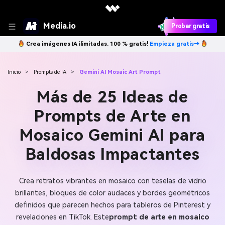
Media.io
Probar gratis
Crea imágenes IA ilimitadas. 100 % gratis!
Empieza gratis→
Inicio
>
Prompts de IA
>
Gemini AI Mosaic Art Prompt
Más de 25 Ideas de
Prompts de Arte en
Mosaico Gemini AI para
Baldosas Impactantes
Crea retratos vibrantes en mosaico con teselas de vidrio
brillantes, bloques de color audaces y bordes geométricos
definidos que parecen hechos para tableros de Pinterest y
revelaciones en TikTok. Este
prompt de arte en mosaico