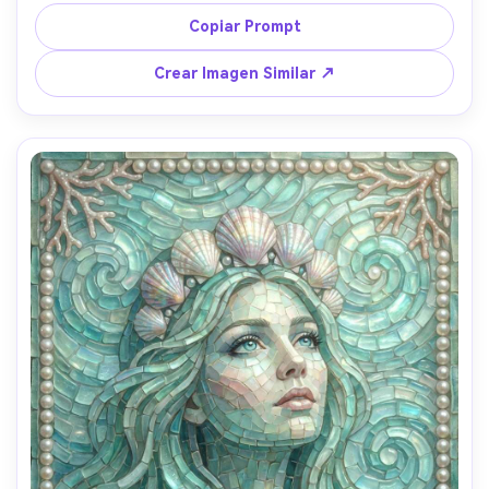
brillante, paleta caramelo y moka con toques cremosos, 
fondo de arte latte en teselas circulares, borde mínimo 
Copiar Prompt
con mini baldosas de corazón, vibra amistosa y cotidiana, 
espaciado de baldosas muy detallado y contornos 
Crear Imagen Similar ↗
limpios, lente de 85mm, profundidad de campo reducida -
-ar 4:5