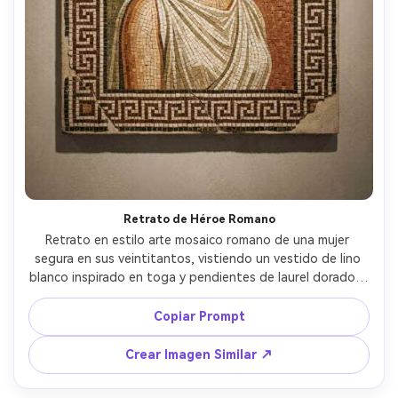
Retrato de Héroe Romano
Retrato en estilo arte mosaico romano de una mujer 
segura en sus veintitantos, vistiendo un vestido de lino 
blanco inspirado en toga y pendientes de laurel dorados, 
pose de tres cuartos con mirada tranquila, teselas de 
piedra colocadas a mano con biseles sutiles, paleta de 
Copiar Prompt
terracota cálida y oliva, borde intrincado de llave griega, 
sensación de restauración de museo, textura de baldosa 
Crear Imagen Similar ↗
altamente detallada, composición equilibrada con espacio 
negativo, calidad de obra maestra, lente de 85mm, 