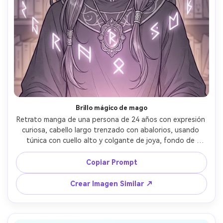
Brillo mágico de mago
Retrato manga de una persona de 24 años con expresión 
curiosa, cabello largo trenzado con abalorios, usando 
túnica con cuello alto y colgante de joya, fondo de 
biblioteca arcana con runas flotantes, resplandor mágico 
debajo del rostro, líneas limpias con reflejos luminosos, 
Copiar Prompt
degradados suaves en screentone, busto centralizado, 
mood de asombro, detalles ornamentales intrincados, sin 
Crear Imagen Similar ↗
texto, lente 85mm, poca profundidad de campo --ar 4:5