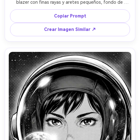
blazer con finas rayas y aretes pequeños, fondo de 
oficina moderna desenfocado, luz neutra tipo softbox, 
líneas limpias con degradados suaves de screentone, 
Copiar Prompt
retrato central, mood seguro y tranquilo, acabado 
editorial, sin texto, lente 85mm, poca profundidad de 
Crear Imagen Similar ↗
campo --ar 4:5