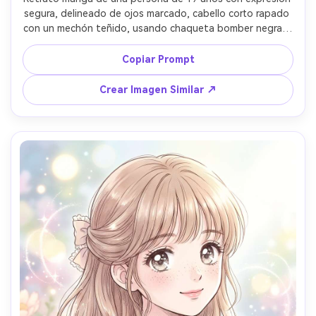
segura, delineado de ojos marcado, cabello corto rapado 
con un mechón teñido, usando chaqueta bomber negra y 
collar de cadena, callejón neón en una ciudad futurista, 
contraluz coloreado de carteles, tintas atrevidas con 
Copiar Prompt
tramas controladas, reflejos en el pelo, ángulo de tres 
cuartos, ambiente cinematográfico, screentones de alto 
Crear Imagen Similar ↗
contraste, líneas ultra limpias, sin logotipo ni texto, lente 
85mm, poca profundidad de campo --ar 4:5