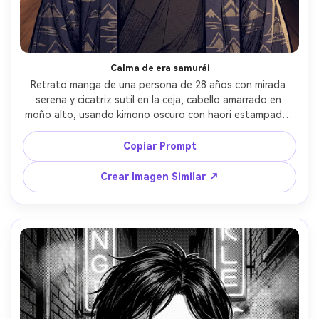
Calma de era samurái
Retrato manga de una persona de 28 años con mirada 
serena y cicatriz sutil en la ceja, cabello amarrado en 
moño alto, usando kimono oscuro con haori estampado, 
fondo de pasillo de madera tradicional, luz cálida de 
tarde, contornos de tinta fuertes, screentone 
Copiar Prompt
texturizado para pliegues de tela, acentos de color 
moderados, encuadre de busto, mood estoico, 
Crear Imagen Similar ↗
estructura facial definida, alto detalle, sin texto, lente 
85mm, poca profundidad de campo --ar 4:5