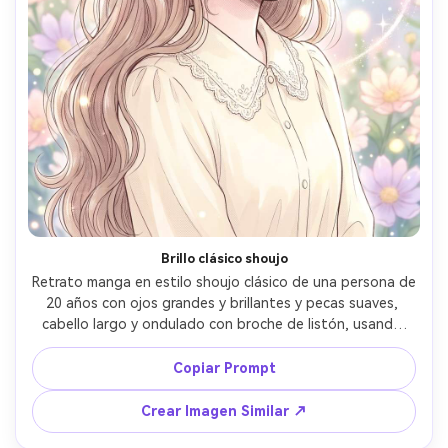
Brillo clásico shoujo
Retrato manga en estilo shoujo clásico de una persona de 
20 años con ojos grandes y brillantes y pecas suaves, 
cabello largo y ondulado con broche de listón, usando 
blusa pastel con cuello de encaje, fondo floral de 
ensueño con destellos bokeh, luz de llave suave y 
Copiar Prompt
brillante, líneas aireadas, sin negros pesados, 
screentones de degradado suave, encuadre cerrado, 
Crear Imagen Similar ↗
mood romántico y dulce, ilustración pulida de alta calidad, 