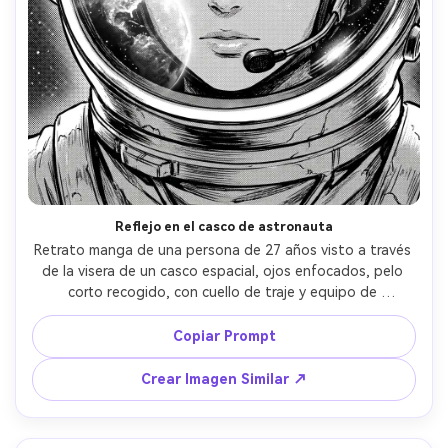
Reflejo en el casco de astronauta
Retrato manga de una persona de 27 años visto a través 
de la visera de un casco espacial, ojos enfocados, pelo 
corto recogido, con cuello de traje y equipo de 
comunicación, fondo de estrellas con reflejo de planeta 
en visera, luz de contorno fuerte y reflejos brillantes, 
Copiar Prompt
líneas precisas, sombreado de semitonos controlado, 
encuadre cerrado, mood de asombro, alto detalle, sin 
Crear Imagen Similar ↗
texto --ar 4:5