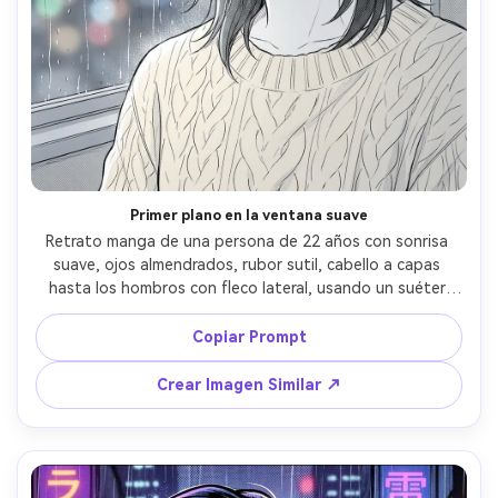
Primer plano en la ventana suave
Retrato manga de una persona de 22 años con sonrisa 
suave, ojos almendrados, rubor sutil, cabello a capas 
hasta los hombros con fleco lateral, usando un suéter 
tejido color crema y aretes de aro pequeños, en 
interiores junto a una ventana lluviosa con luces de 
Copiar Prompt
ciudad desenfocadas, luz de ventana suave y difusa, arte 
de línea limpia y fina, sombreado delicado de screentone 
Crear Imagen Similar ↗
en mejillas y cuello, reflejos nítidos en los ojos, encuadre 
de busto, ambiente íntimo y tranquilo, alto detalle, 
degradados suaves, sin texto, lente 85mm, poca 
profundidad de campo --ar 4:5