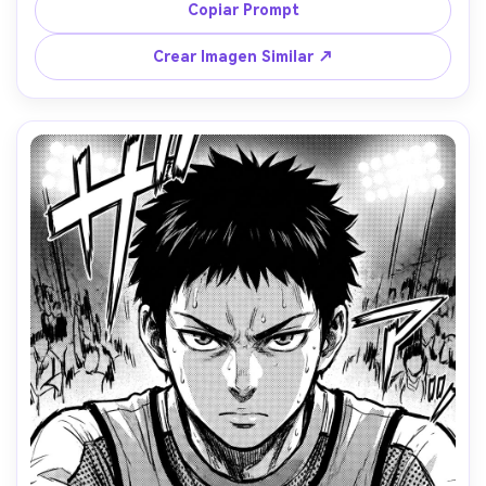
en tejidos, sombras suaves de screentone bajo la barbilla, 
Copiar Prompt
retrato centrado, mood gracioso, alta definición, sin 
texto, lente 85mm, poca profundidad de campo --ar 4:5
Crear Imagen Similar ↗