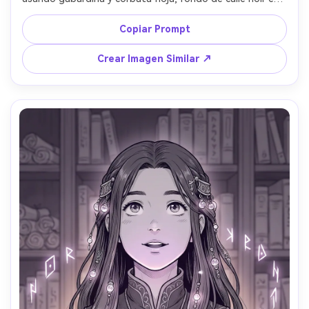
humo, luz dura dramática con sombras profundas, negros 
marcados y sombreado de manchas, screentone de 
Copiar Prompt
semitonos para el humo, encuadre cercano tipo suspense, 
mood crudo, textura de tinta nítida, sin subtítulos, lente 
Crear Imagen Similar ↗
85mm, poca profundidad de campo --ar 4:5