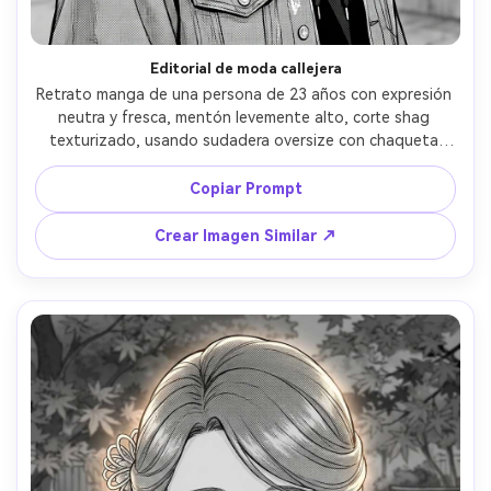
Editorial de moda callejera
Retrato manga de una persona de 23 años con expresión 
neutra y fresca, mentón levemente alto, corte shag 
texturizado, usando sudadera oversize con chaqueta 
vaquera y aros de oreja, fondo de muro urbano con 
graffitis sutiles, luz suave nublada, líneas limpias y 
Copiar Prompt
definidas, sombreado de screentone matizado, busto de 
tres cuartos, mood moderno y estiloso, sin texto legible, 
Crear Imagen Similar ↗
lente 85mm, poca profundidad de campo --ar 4:5