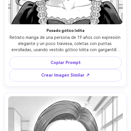
Posado gótico lolita
Retrato manga de una persona de 19 años con expresión 
elegante y un poco traviesa, coletas con puntas 
enrolladas, usando vestido gótico lolita con gargantilla 
de encaje y lazo, fondo de interior decorado con cortinas 
de terciopelo, foco suave superior, líneas de tinta nítidas, 
Copiar Prompt
detalles en encaje, sombras balanceadas de screentone, 
encuadre cercano, mood dramático y refinado, sin texto, 
Crear Imagen Similar ↗
lente 85mm, poca profundidad de campo --ar 4:5