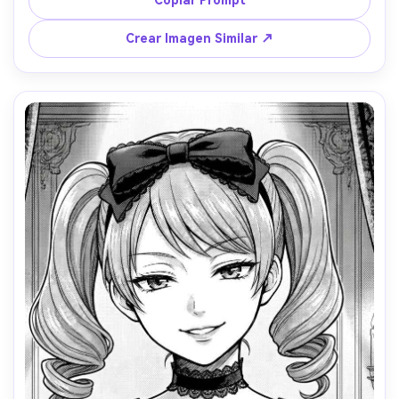
denso en la textura del abrigo, copos de nieve delicados, 
encuadre de busto, mood acogedor, gran nitidez, sin 
Crear Imagen Similar ↗
texto, lente 85mm, poca profundidad de campo --ar 4:5