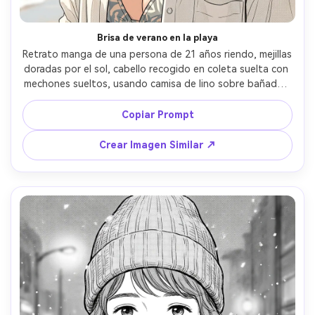
Crea imágenes IA
ilimitadas. 100 %
Brisa de verano en la playa
gratis!
Retrato manga de una persona de 21 años riendo, mejillas 
doradas por el sol, cabello recogido en coleta suelta con 
Empieza Gratis→
mechones sueltos, usando camisa de lino sobre bañador, 
fondo de mar con agua brillante, luz fuerte de mediodía 
con sombras definidas, líneas finas y limpias, screentone 
Copiar Prompt
mínimo con reflejos brillantes, encuadre cerrado, ambiente 
despreocupado, renderizado pulido de manga, sin texto, 
Crear Imagen Similar ↗
lente 85mm, poca profundidad de campo --ar 4:5