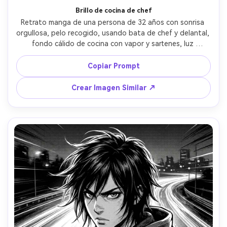
Brillo de cocina de chef
Retrato manga de una persona de 32 años con sonrisa 
orgullosa, pelo recogido, usando bata de chef y delantal, 
fondo cálido de cocina con vapor y sartenes, luz 
tungsteno cálida con reflejos suaves, líneas limpias, 
textura de vapor con semitono, tramas sutiles en los 
Copiar Prompt
pliegues, encuadre de busto, ambiente acogedor, 
detallado pero sencillo, sin texto, lente 85mm, poca 
Crear Imagen Similar ↗
profundidad de campo --ar 4:5