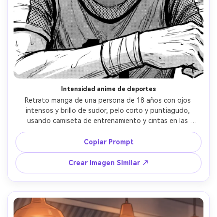
Intensidad anime de deportes
Retrato manga de una persona de 18 años con ojos 
intensos y brillo de sudor, pelo corto y puntiagudo, 
usando camiseta de entrenamiento y cintas en las 
muñecas, fondo de estadio con líneas de movimiento y 
público desenfocado, luz fuerte de estadio, líneas 
Copiar Prompt
dinámicas y audaces, screentones de alto contraste, 
primer plano cerrado, mood competitivo y enérgico, 
Crear Imagen Similar ↗
renderizado nítido, sin texto, lente 85mm, poca 
profundidad de campo --ar 4:5