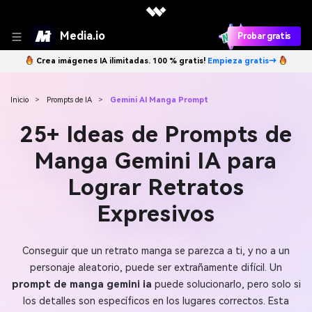
Media.io
Probar gratis
Crea imágenes IA ilimitadas. 100 % gratis!
Empieza gratis→
Inicio
>
Prompts de IA
>
Gemini AI Manga Prompt
25+ Ideas de Prompts de
Manga Gemini IA para
Lograr Retratos
Expresivos
Conseguir que un retrato manga se parezca a ti, y no a un
personaje aleatorio, puede ser extrañamente difícil. Un
prompt de manga gemini ia
puede solucionarlo, pero solo si
los detalles son específicos en los lugares correctos. Esta