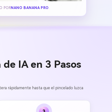
DO POR
NANO BANANA PRO
.
 de IA en 3 Pasos
 itera rápidamente hasta que el pincelado luzca
3