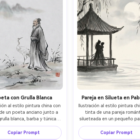
lente 85mm, poca profundid
ación cinematográfica suave --
campo, iluminación cinematogr
ar 4:5
suave --ar 4:5
eta con Grulla Blanca
Pareja en Silueta en Pab
ción al estilo pintura china con 
Ilustración al estilo pintura ch
 de un poeta anciano junto a 
tinta de una pareja románt
rulla blanca, barba y túnica 
silueteada en un pequeño pab
adas con líneas caligráficas 
junto al río, túnicas fluyen
presivas, plumas de grulla 
suavemente, ramas de sau
Copiar Prompt
Copiar Prompt
adas con pincel seco, juncos 
pintadas con gotas de tinta di