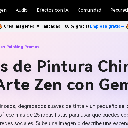
gen
Audio
Efectos con IA
Comunidad
Recurso
A
Crea imágenes IA ilimitadas. 100 % gratis!
Empieza gratis→
ash Painting Prompt
 de Pintura Chi
Arte Zen con Gem
linosos, degradados suaves de tinta y un pequeño sello
ofrece más de 25 ideas listas para usar que puedes copi
 redes sociales. Sube una imagen o describe una escen