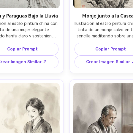
 y Paraguas Bajo la Lluvia
Monje junto a la Casc
ción al estilo pintura china con 
Ilustración al estilo pintura ch
nta de una mujer elegante 
tinta de un monje calvo en t
ndo hanfu claro y sosteniendo 
sencilla meditando sobre una
aguas de papel aceitado bajo 
plana al lado de una alta cas
suave lluvia, gotas de tinta 
agua representada con tinta d
Copiar Prompt
Copiar Prompt
das con salpicaduras ligeras, 
y suave espacio negativo bla
res de ciruelo pintadas con 
pinos con agujas de pincel s
rear Imagen Similar ↗
Crear Imagen Similar
s caligráficos agudos, niebla 
texturas de acantilado en la
uave detrás, textura de papel 
superpuestos, ambiente tranq
 sutil acento rojo mineral en 
grano de papel xuan, pequeño
s y sello, ambiente poético y 
de cinabrio, composición vert
ado, hermoso equilibrio de 
tradicional tipo pergamino, l
o negativo, lente 85mm, poca 
85mm, poca profundidad de c
fundidad de campo --ar 4:5
iluminación cinematográfica s
ar 4:5