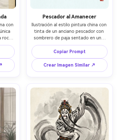
ada
Pescador al Amanecer
ina con 
Ilustración al estilo pintura china con 
única 
tinta de un anciano pescador con 
 roca 
sombrero de paja sentado en una 
cada, 
barca angosta al amanecer, 
iluida 
sosteniendo un largo palo, niebla 
Copiar Prompt
nco, 
fluyendo alrededor, juncos distantes 
eco, 
sugeridos con rápidos trazos de 
 ↗
Crear Imagen Similar ↗
vados 
pincel, ondas sutiles en tinta pálida, 
uilo, 
fuerte espacio negativo y ambiente 
 sello 
sereno, textura de papel xuan, 
ical 
pequeño sello rojo mineral, 
ente 
composición clásica shuimo, lente 
ampo, 
85mm, poca profundidad de campo, 
uave --
iluminación cinematográfica suave --
ar 4:5