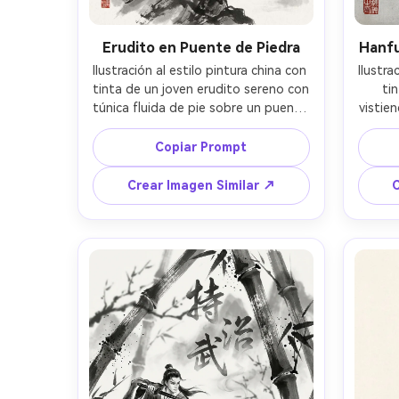
Erudito en Puente de Piedra
Hanfu
Ilustración al estilo pintura china con 
Ilustra
tinta de un joven erudito sereno con 
ti
túnica fluida de pie sobre un puente 
vistie
de piedra arqueado sobre un río 
un par
neblinoso, montañas distantes en 
una 
Copiar Prompt
capas desvaneciéndose en lavados 
sugeri
gris claro, textura expresiva de 
flo
Crear Imagen Similar ↗
C
pincel seco en las rocas, degradados 
trazo
suaves de tinta húmeda en el cielo, 
gris s
fuerte espacio negativo, paleta 
xuan,
mínima con un pequeño sello rojo 
labio
mineral, composición tradicional 
calm
elegante, altamente detallada, 
espaci
calidad de obra maestra, lente 
pro
85mm, poca profundidad de campo 
--ar 4:5