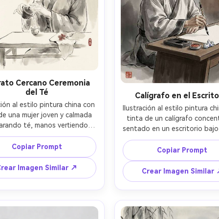
rato Cercano Ceremonia
del Té
Calígrafo en el Escrito
ción al estilo pintura china con 
Ilustración al estilo pintura ch
de una mujer joven y calmada 
tinta de un calígrafo concen
arando té, manos vertiendo 
sentado en un escritorio bajo,
ente desde un gaiwan a una 
sobre papel de arroz, piedr
a taza, vapor insinuado con 
Copiar Prompt
tinta y pasta de sello a un l
Copiar Prompt
ina de tinta tenue, mesa de 
manga extendida en lavado
 simple con mínimos trazos, 
rear Imagen Similar ↗
tinta diluida, fondo mínimo 
Crear Imagen Similar
o suave con mucho espacio 
suaves degradados, textura cl
ivo, textura de papel xuan, 
papel xuan, pequeño sello 
o acento rojo mineral y sello, 
cinabrio, atmósfera de estu
nte íntimo y relajante, lente 
refinado, composición equilib
poca profundidad de campo, 