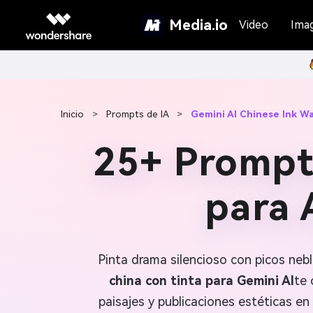
Media.io
Video
Ima
Inicio
>
Prompts de IA
>
Gemini AI Chinese Ink W
25+ Prompts
para 
Pinta drama silencioso con picos neb
china con tinta para Gemini AI
te 
paisajes y publicaciones estéticas en