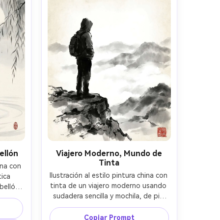
ad de 
profundidad de campo --ar 4:5
áfica 
ellón
Viajero Moderno, Mundo de
Tinta
ina con 
Ilustración al estilo pintura china con 
ica 
tinta de un viajero moderno usando 
ellón 
sudadera sencilla y mochila, de pie 
do 
en el borde de un acantilado 
ce 
mirando hacia montañas de tinta 
luida, 
Copiar Prompt