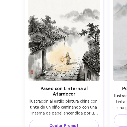
ilumin
profundidad de campo, iluminación 
cinematográfica suave --ar 4:5
Paseo con Linterna al
Po
Atardecer
Ilustra
Ilustración al estilo pintura china con 
tinta
tinta de un niño caminando con una 
una g
linterna de papel encendida por un 
dibuj
callejón tranquilo, luz de linterna 
ex
insinuada con un suave lavado cálido 
Copiar Prompt
insinu