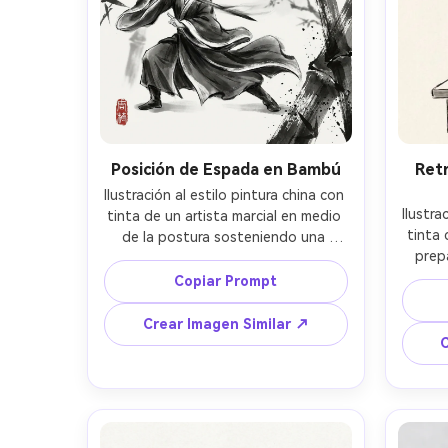
Posición de Espada en Bambú
Ret
Ilustración al estilo pintura china con 
Ilustra
tinta de un artista marcial en medio 
tinta 
de la postura sosteniendo una 
prep
delgada espada en un bosque de 
suavem
bambú, troncos de bambú pintados 
Copiar Prompt
pequeñ
con trazos caligráficos audaces y 
nebl
textura de tinta rota, bordes de la 
Crear Imagen Similar ↗
madera
túnica en pincel seco, niebla 
C
fond
arremolinada detrás, paleta 
negat
monocromática con pequeño sello 
delicad
rojo, composición diagonal dinámica, 
ambie
dramática pero elegante, calidad de 
85mm, 
obra maestra, lente 85mm, poca 