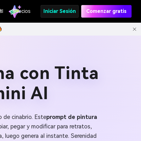
s
PI
Precios
Iniciar Sesión
Comenzar gratis
na con Tinta
ini AI
 de cinabrio. Este
prompt de pintura
ar, pegar y modificar para retratos,
a, luego genera al instante. Serenidad