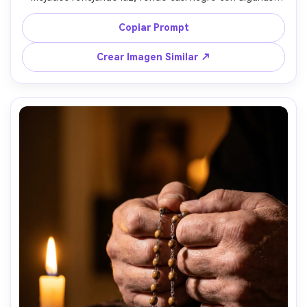
luces bokeh a lo lejos, fuerte contraste de claroscuro, 
tomada con Sony A7IV 50mm f/1.2, plano cerrado, 
Copiar Prompt
gradación cinematográfica azul-ámbar, detalle ultra real 
en la piel, ojos nítidos --ar 4:5
Crear Imagen Similar ↗