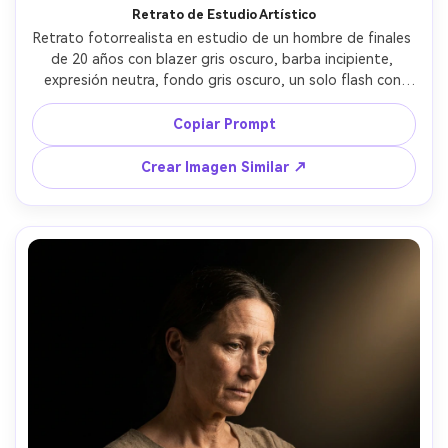
Retrato de Estudio Artístico
Retrato fotorrealista en estudio de un hombre de finales 
de 20 años con blazer gris oscuro, barba incipiente, 
expresión neutra, fondo gris oscuro, un solo flash con 
grid a 45 grados creando fuerte claroscuro, relleno 
mínimo, sombra nítida en la mandíbula, tomada con Sony 
Copiar Prompt
A1 85mm f/1.8, encuadre a nivel de ojos, ojos ultra nítidos, 
estilo de retoque editorial profesional, contraste rico, luz 
Crear Imagen Similar ↗
cinematográfica suave --ar 4:5