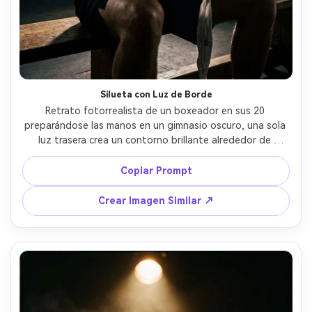
Crea imágenes IA
ilimitadas. 100 %
gratis!
Empieza Gratis→
Silueta con Luz de Borde
Retrato fotorrealista de un boxeador en sus 20 
preparándose las manos en un gimnasio oscuro, una sola 
luz trasera crea un contorno brillante alrededor de 
hombros y mandíbula, rostro parcialmente en sombra, 
reflejos de sudor, neblina de humo en el aire, tomada con 
Copiar Prompt
Sony A7S III 35mm f/1.8, encuadre medio cuerpo, 
contraste cinematográfico intenso, textura detallada, 
Crear Imagen Similar ↗
atmósfera de claroscuro dramático --ar 4:5