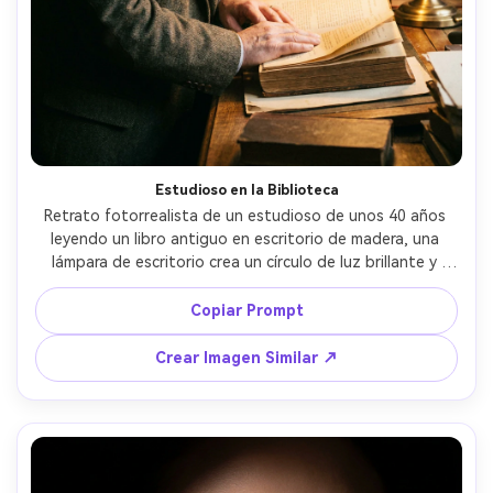
Estudioso en la Biblioteca
Retrato fotorrealista de un estudioso de unos 40 años 
leyendo un libro antiguo en escritorio de madera, una 
lámpara de escritorio crea un círculo de luz brillante y 
sombras profundas alrededor, estantes desapareciendo 
en la oscuridad, tomada con Nikon Z8 50mm f/1.8, 
Copiar Prompt
encuadre tres cuartos, reflejos cálidos, claroscuro 
atmosférico, detalle nítido en manos y papel --ar 4:5
Crear Imagen Similar ↗