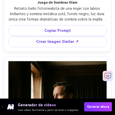
Juego de Sombras Glam
Retrato bello fotorrealista de una mujer con labios 
brillantes y sombra metálica sutil, fondo negro, luz dura 
única crea formas dramáticas de sombra sobre la mejilla y 
cuello, claroscuro de alto contraste con reflejos 
controlados, tomada con Canon R3 100mm f/2.8, recorte 
Copiar Prompt
cerrado al rostro, enfoque afilado en los ojos, iluminación 
beauty editorial --ar 4:5
Crear Imagen Similar ↗
Generador de videos
Generar ahora
Crea videos fácilmente a partir de texto o imágenes