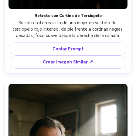
Retrato con Cortina de Terciopelo
Retrato fotorrealista de una mujer en vestido de 
terciopelo rojo intenso, de pie frente a cortinas negras 
pesadas, foco suave desde la derecha de la cámara 
resaltando pómulos y generando sombras profundas, 
tomada con Fujifilm X-T5 56mm f/1.2, encuadre medio 
Copiar Prompt
cuerpo, ambiente editorial de moda, contraste intenso, 
brillo detallado en el tejido, textura natural de la piel --ar 
Crear Imagen Similar ↗
4:5