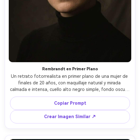
Rembrandt en Primer Plano
Un retrato fotorrealista en primer plano de una mujer de 
finales de 20 años, con maquillaje natural y mirada 
calmada e intensa, cuello alto negro simple, fondo oscuro 
sin costuras, iluminación Rembrandt clásica con un 
softbox blando alto a la izquierda de la cámara creando 
Copiar Prompt
un triángulo de luz en la mejilla, sombras profundas con 
decaimiento suave, tomada con Sony A7IV 85mm f/1.4, 
Crear Imagen Similar ↗
poca profundidad de campo, reflejo nítido, textura de 
piel ultra realista, gradación de color cinematográfica en 
clave baja --ar 4:5