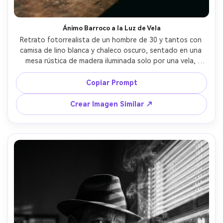
Ánimo Barroco a la Luz de Vela
Retrato fotorrealista de un hombre de 30 y tantos con 
camisa de lino blanca y chaleco oscuro, sentado en una 
mesa rústica de madera iluminada solo por una vela, 
gotas de cera y resplandor cálido de la llama, fondo 
sumido en la oscuridad, fuerte contraste de claroscuro 
Copiar Prompt
inspirado en pinturas barrocas, tomada con Canon R5 
50mm f/1.2, encuadre de medio cuerpo, sombras 
Crear Imagen Similar ↗
dramáticas en el rostro, detalle de poros de la piel, 
reflejos cálidos, gradación cinematográfica --ar 4:5