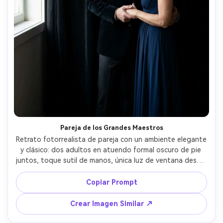
Pareja de los Grandes Maestros
Retrato fotorrealista de pareja con un ambiente elegante 
y clásico: dos adultos en atuendo formal oscuro de pie 
juntos, toque sutil de manos, única luz de ventana desde 
la izquierda modelando los rostros, fondo de cortina de 
terciopelo negro, tomada con Nikon Z9 85mm f/1.4, 
Copiar Prompt
encuadre medio, sombras profundas con caída suave, piel 
y tela realistas, contraste de claroscuro cinematográfico 
Crear Imagen Similar ↗
--ar 4:5