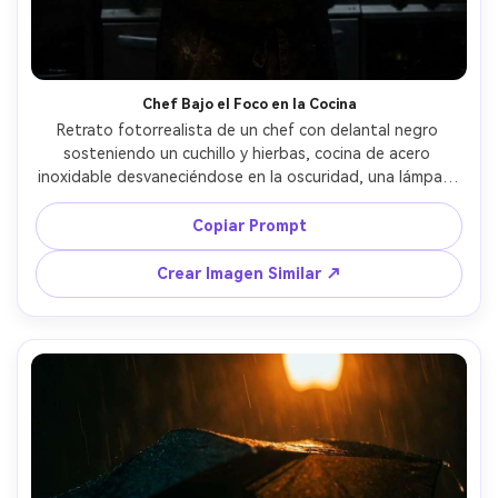
Chef Bajo el Foco en la Cocina
Retrato fotorrealista de un chef con delantal negro 
sosteniendo un cuchillo y hierbas, cocina de acero 
inoxidable desvaneciéndose en la oscuridad, una lámpara 
práctica desde arriba crea un foco duro en el rostro y las 
manos, sombras dramáticas, tomada con Canon R5 35mm 
Copiar Prompt
f/1.8, encuadre tres cuartos, alto contraste, textura 
nítida en manos y delantal, estilo editorial claroscuro --ar 
Crear Imagen Similar ↗
4:5