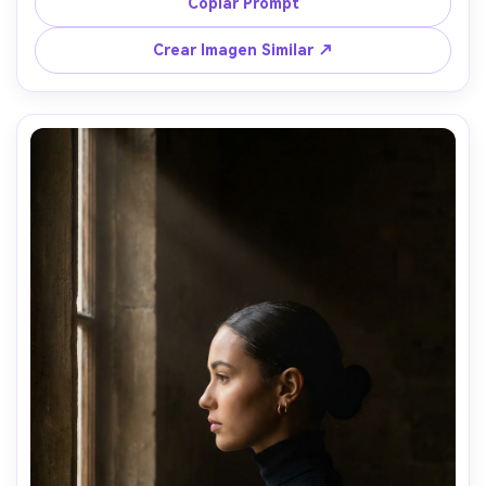
ventana de ciudad lluviosa detrás, tomada con Nikon Z8 
Copiar Prompt
35mm f/1.8, plano medio corto, look en blanco y negro de 
alto contraste con grano sutil, enfoque nítido, iluminación 
Crear Imagen Similar ↗
de claroscuro dramática --ar 4:5