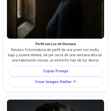
Perfil con Luz de Ventana
Retrato fotorrealista de perfil de una joven con moño 
bajo y joyería mínima, de pie cerca de una ventana alta en 
una habitación oscura, un estrecho haz de luz diurna 
esculpe su silueta, fondo casi negro, tomada con Fujifilm 
GFX100S 110mm f/2, encuadre cerrado, transición suave 
Copiar Prompt
en las luces, detalles en sombras profundas, fotografía 
editorial en clave baja, textura de piel ultra realista --ar 
Crear Imagen Similar ↗
4:5