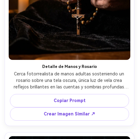
Detalle de Manos y Rosario
Cerca fotorrealista de manos adultas sosteniendo un 
rosario sobre una tela oscura, única luz de vela crea 
reflejos brillantes en las cuentas y sombras profundas 
entre los dedos, sensación de bodegón de claroscuro 
alto contraste, tomada con Canon R6 100mm macro, 
Copiar Prompt
poca profundidad de campo, textura nítida, gradación 
cálida, fondo mínimo --ar 4:5
Crear Imagen Similar ↗