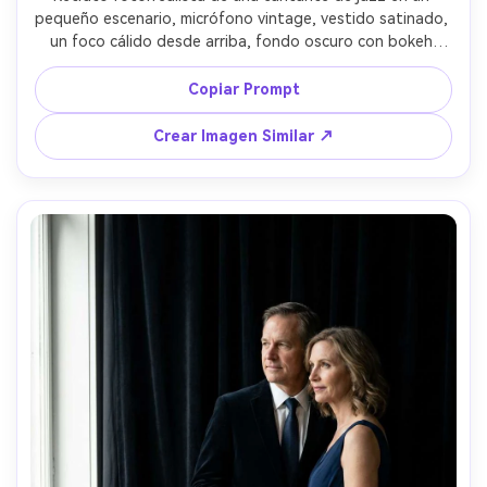
pequeño escenario, micrófono vintage, vestido satinado, 
un foco cálido desde arriba, fondo oscuro con bokeh 
tenue de velas de mesa, suave neblina de humo, tomada 
con Leica SL2 75mm f/2, plano cerrado, ojos expresivos, 
Copiar Prompt
iluminación de claroscuro de alto contraste, color cálido y 
rico, enfoque nítido --ar 4:5
Crear Imagen Similar ↗