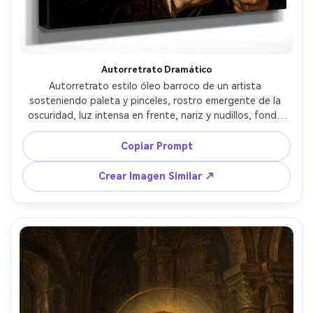
Autorretrato Dramático
Autorretrato estilo óleo barroco de un artista 
sosteniendo paleta y pinceles, rostro emergente de la 
oscuridad, luz intensa en frente, nariz y nudillos, fondo 
negro tinta, pincelada suelta y expresiva, ocres y sombras 
cálidas, mirada intensa y segura, textura de óleo sobre 
Copiar Prompt
lienzo, realismo digno de museo, lente 85mm, poca 
profundidad de campo --ar 4:5
Crear Imagen Similar ↗