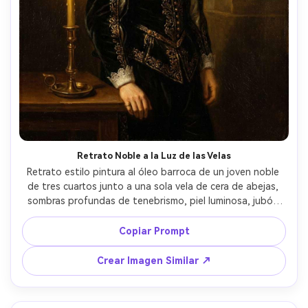
Retrato Noble a la Luz de las Velas
Retrato estilo pintura al óleo barroca de un joven noble 
de tres cuartos junto a una sola vela de cera de abejas, 
sombras profundas de tenebrismo, piel luminosa, jubón 
de terciopelo negro con bordado dorado, cuello de 
encaje suave, expresión melancólica sutil, tonos cálidos 
Copiar Prompt
barnizados, pinceladas visibles y rico empaste, fondo 
oscuro con columna arquitectónica tenue, composición 
Crear Imagen Similar ↗
de calidad de museo, lente 85mm, poca profundidad de 
campo --ar 4:5