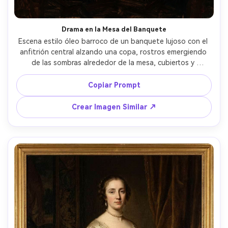
Drama en la Mesa del Banquete
Escena estilo óleo barroco de un banquete lujoso con el 
anfitrión central alzando una copa, rostros emergiendo 
de las sombras alrededor de la mesa, cubiertos y 
cristalería reflejando luces, frutas rebosantes y pan 
asado, tenebrismo profundo, gestos dramáticos, cálida 
Copiar Prompt
iluminación dorada, pincelada densa y en capas, lente 
85mm, poca profundidad de campo --ar 4:5
Crear Imagen Similar ↗