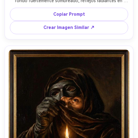
fondo fuertemente sombreado, reflejos radiantes en 
rostro y pliegues de tela, rojos y marrones profundos, 
ambiente espiritual dramático, empaste grueso, veladuras 
Copiar Prompt
luminosas, atmósfera de catedral, lente 85mm, poca 
profundidad de campo --ar 4:5
Crear Imagen Similar ↗