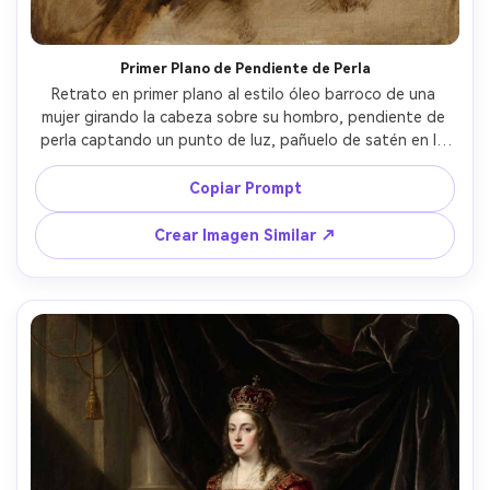
Primer Plano de Pendiente de Perla
Retrato en primer plano al estilo óleo barroco de una 
mujer girando la cabeza sobre su hombro, pendiente de 
perla captando un punto de luz, pañuelo de satén en la 
cabeza, mejillas rosadas suaves, claroscuro dramático con 
fondo casi negro, bordes pictóricos, paleta cálida de 
Copiar Prompt
marrón y sombra, suaves veladuras, quietud elegante, 
calidad de obra maestra, lente 85mm, poca profundidad 
Crear Imagen Similar ↗
de campo --ar 4:5