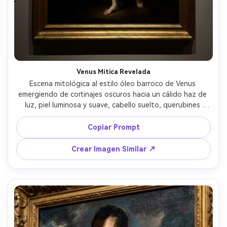
Crea imágenes IA
ilimitadas. 100 %
gratis!
Empieza Gratis→
Venus Mítica Revelada
Escena mitológica al estilo óleo barroco de Venus 
emergiendo de cortinajes oscuros hacia un cálido haz de 
luz, piel luminosa y suave, cabello suelto, querubines 
apenas visibles en la sombra, composición dramática, 
rojos saturados y ultramar profundo, rico empaste y 
Copiar Prompt
veladuras, ambiente romántico grandioso, calidad de 
galería, lente 85mm, poca profundidad de campo --ar 4:5
Crear Imagen Similar ↗