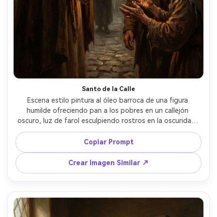
Santo de la Calle
Escena estilo pintura al óleo barroca de una figura 
humilde ofreciendo pan a los pobres en un callejón 
oscuro, luz de farol esculpiendo rostros en la oscuridad, 
fuerte claroscuro, manos expresivas, texturas de tela 
desgastadas, realismo emocional, composición diagonal 
Copiar Prompt
dinámica, tonos cálidos terrosos, pinceladas gruesas y 
pictóricas, intensidad espiritual, lente 85mm, poca 
Crear Imagen Similar ↗
profundidad de campo --ar 4:5