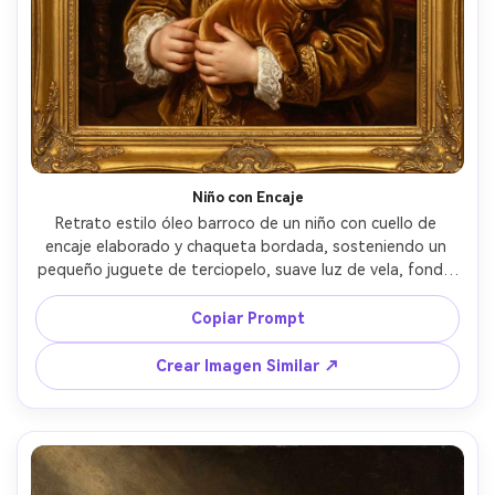
Niño con Encaje
Retrato estilo óleo barroco de un niño con cuello de 
encaje elaborado y chaqueta bordada, sosteniendo un 
pequeño juguete de terciopelo, suave luz de vela, fondo 
profundamente sombreado, mejillas sonrojadas y ojos 
amables, delicadas veladuras, tonos cálidos barnizados, 
Copiar Prompt
composición ornamentada, detalle de calidad de museo, 
lente 85mm, poca profundidad de campo --ar 4:5
Crear Imagen Similar ↗