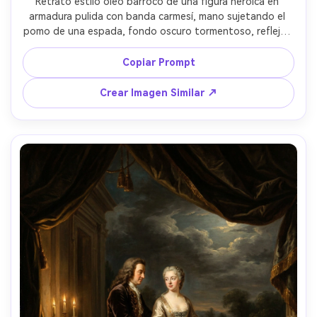
Retrato estilo óleo barroco de una figura heroica en 
armadura pulida con banda carmesí, mano sujetando el 
pomo de una espada, fondo oscuro tormentoso, reflejos 
brillantes en el metal, sombras profundas en el rostro con 
mirada intensa, pose diagonal dinámica, pincelada gruesa, 
Copiar Prompt
drama cinematográfico, textura de óleo sobre lienzo, 
lente 85mm, poca profundidad de campo --ar 4:5
Crear Imagen Similar ↗