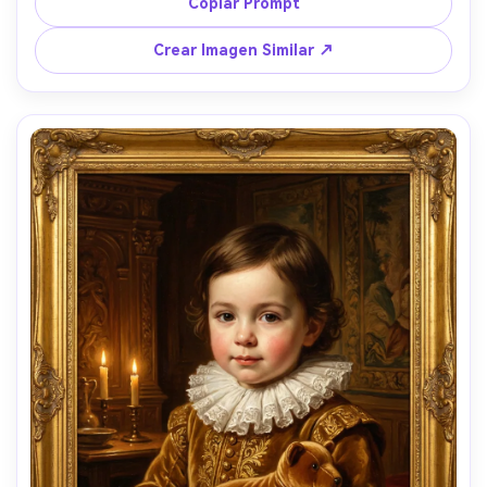
marrón rico con cortinaje, expresión calmada y elegante, 
Copiar Prompt
textura de óleo sobre lienzo, calidad de obra maestra, 
lente 85mm, poca profundidad de campo --ar 4:5
Crear Imagen Similar ↗