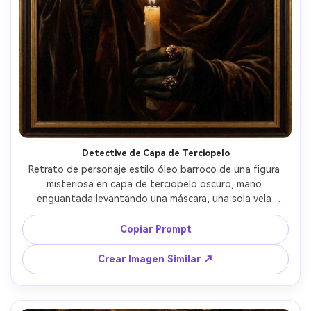
Detective de Capa de Terciopelo
Retrato de personaje estilo óleo barroco de una figura 
misteriosa en capa de terciopelo oscuro, mano 
enguantada levantando una máscara, una sola vela 
iluminando un ojo, fuerte claroscuro, marrones y negros 
ricos, anillo ornamentado brillantando, suspenso teatral, 
Copiar Prompt
textura pictórica, óleo sobre lienzo, lente 85mm, poca 
profundidad de campo, luz suave cinematográfica --ar 
Crear Imagen Similar ↗
4:5