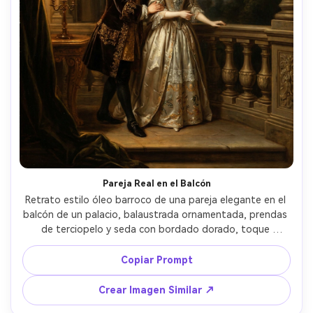
Pareja Real en el Balcón
Retrato estilo óleo barroco de una pareja elegante en el 
balcón de un palacio, balaustrada ornamentada, prendas 
de terciopelo y seda con bordado dorado, toque 
afectuoso sutil, luz de vela vespertina y nubes a la luz de 
la luna, fuerte claroscuro, tonos cálidos barnizados, gran 
Copiar Prompt
composición enmarcada por cortinas, calidad de obra 
maestra, lente 85mm, poca profundidad de campo --ar 
Crear Imagen Similar ↗
4:5