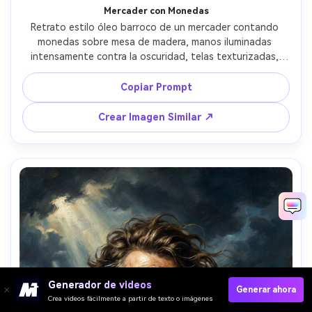
Mercader con Monedas
Retrato estilo óleo barroco de un mercader contando 
monedas sobre mesa de madera, manos iluminadas 
intensamente contra la oscuridad, telas texturizadas, 
sonrisa sutil, dramático claroscuro, objetos de naturaleza 
muerta como balanza y libro de cuentas, paleta rica en 
Copiar Prompt
sombras, gruesas pinceladas pictóricas, realismo 
cinematográfico, lente 85mm, poca profundidad de 
Crear Imagen Similar ↗
campo --ar 4:5
Generador de videos
Generar ahora
Crea videos fácilmente a partir de texto o imágenes