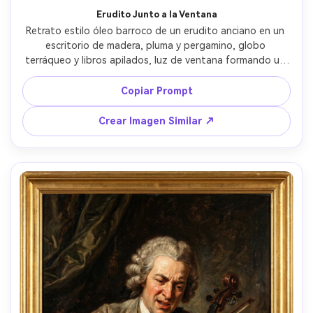
Erudito Junto a la Ventana
Retrato estilo óleo barroco de un erudito anciano en un 
escritorio de madera, pluma y pergamino, globo 
terráqueo y libros apilados, luz de ventana formando un 
triángulo brillante sobre rostro y manos, sombras 
envolventes tragándose la habitación, mirada 
Copiar Prompt
contemplativa, paleta de oro y sombra apagados, fina 
veladura, textura de óleo sobre lienzo, íntimo y 
Crear Imagen Similar ↗
cinematográfico, lente 85mm, poca profundidad de 
campo --ar 4:5