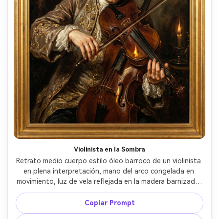
Violinista en la Sombra
Retrato medio cuerpo estilo óleo barroco de un violinista 
en plena interpretación, mano del arco congelada en 
movimiento, luz de vela reflejada en la madera barnizada, 
fondo dramático de tenebrismo, negros ricos y reflejos 
cálidos, rostro expresivo, pinceladas en espiral, estado de 
Copiar Prompt
ánimo teatral, calidad de obra maestra de museo, lente 