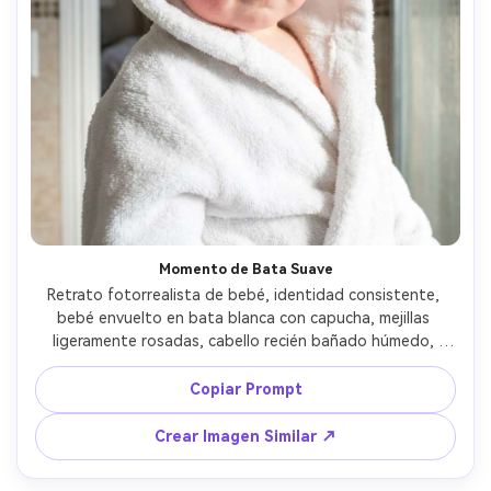
Momento de Bata Suave
Retrato fotorrealista de bebé, identidad consistente, 
bebé envuelto en bata blanca con capucha, mejillas 
ligeramente rosadas, cabello recién bañado húmedo, 
fondo de puerta del baño difuminado, luz diurna brillante 
y difusa, Sony A7III, 50mm f/1.8, encuadre cercano, 
Copiar Prompt
blancos limpios y tonos cálidos de piel, brillo realista de 
agua, ambiente tranquilo y acogedor, alta resolución y 
Crear Imagen Similar ↗
foco nítido en ojos --ar 4:5