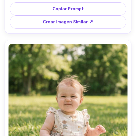
blanco, calcetines pequeños, fondo: luces de hadas 
cálidas desenfocadas y adornos difuminados, iluminación 
Copiar Prompt
cálida de tungsteno, Sony A7R V, 85mm f/1.4, poca 
profundidad de campo, composición centrada, gradación 
Crear Imagen Similar ↗
rica de color, textura realista de terciopelo, ambiente 
nostálgico festivo --ar 4:5