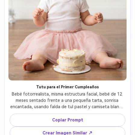
Tutu para el Primer Cumpleaños
Bebé fotorrealista, misma estructura facial, bebé de 12 
meses sentado frente a una pequeña tarta, sonrisa 
encantada, usando falda de tul pastel y camiseta blanca 
simple, diadema con pequeño lazo, fondo: decoración 
mínima de cumpleaños con globos difuminados, luz de 
Copiar Prompt
estudio suave a través de difusor, Canon EOS R3, 70mm 
f/2, composición centrada de retrato, reflejos limpios, 
Crear Imagen Similar ↗