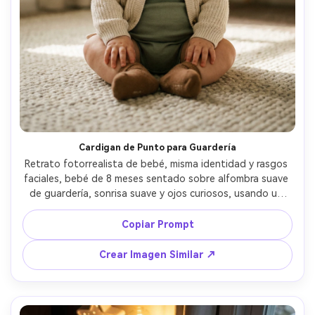
Cardigan de Punto para Guardería
Retrato fotorrealista de bebé, misma identidad y rasgos 
faciales, bebé de 8 meses sentado sobre alfombra suave 
de guardería, sonrisa suave y ojos curiosos, usando un 
cardigan crema de punto sobre un body verde salvia, 
calcetines pequeños, cabello natural suave, guardería 
Copiar Prompt
acogedora con cuna de madera y móvil difuminado al 
fondo, luz de ventana matinal con sombras suaves, Sony 
Crear Imagen Similar ↗
A7IV, 85mm f/1.4, poca profundidad de campo, encuadre 
de cintura a nivel de ojos del bebé, color cálido tipo 
película, grano sutil, textura realista de piel y reflejos 
naturales, foco nítido en los ojos, ambiente nostálgico y 