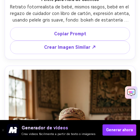
Retrato fotorrealista de bebé, mismos rasgos, bebé en el 
regazo de cuidador con libro de cartón, expresión atenta, 
usando pelele gris suave, fondo: bokeh de estantería y 
luz cálida de lámpara, iluminación cálida mixta, Canon R5, 
50mm f/1.2, encuadre ajustado a bebé y borde del libro, 
Copiar Prompt
contraste suave, piel y tela realistas, sensación tranquila 
y segura de ser leído --ar 4:5
Crear Imagen Similar ↗
Generador de videos
Generar ahora
Crea videos fácilmente a partir de texto o imágenes