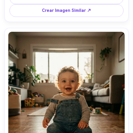
desenfocadas, luz suave de ventana, Nikon Z8, 85mm 
f/1.8, encuadre de retrato cercano, viñeta sutil, tono 
Crear Imagen Similar ↗
cálido nostálgico, pliegues realistas de tela, enfoque 
nítido, textura natural de piel --ar 4:5