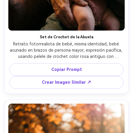
Crea imágenes IA
ilimitadas. 100 %
gratis!
Empieza Gratis→
Set de Crochet de la Abuela
Retrato fotorrealista de bebé, misma identidad, bebé 
acunado en brazos de persona mayor, expresión pacífica, 
usando pelele de crochet color rosa antiguo con 
pequeños botones de madera, fondo: sillón acogedor y 
manta tejida, luz cálida de lámpara con suavidad gradual, 
Copiar Prompt
Leica SL2-S, 50mm f/1.4, encuadre ajustado a bebé y 
manos, bokeh suave, grano sutil, textura realista de piel, 
Crear Imagen Similar ↗
ambiente íntimo y de recuerdos --ar 4:5