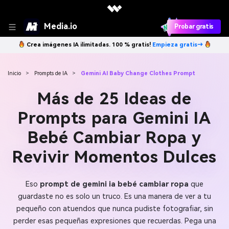
Media.io
Probar gratis
Crea imágenes IA ilimitadas. 100 % gratis!
Empieza gratis→
Inicio
>
Prompts de IA
>
Gemini AI Baby Change Clothes Prompt
Más de 25 Ideas de
Prompts para Gemini IA
Bebé Cambiar Ropa y
Revivir Momentos Dulces
Eso
prompt de gemini ia bebé cambiar ropa
que
guardaste no es solo un truco. Es una manera de ver a tu
pequeño con atuendos que nunca pudiste fotografiar, sin
perder esas pequeñas expresiones que recuerdas. Pega una