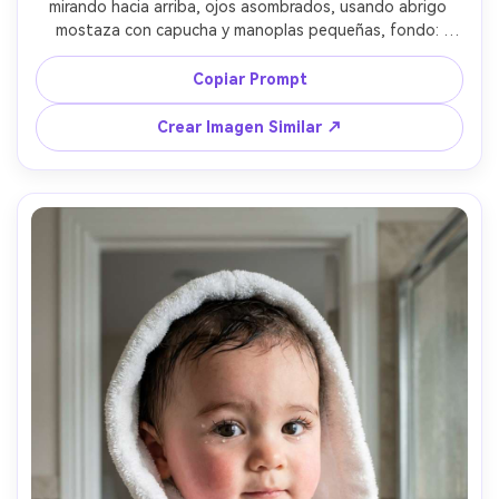
mirando hacia arriba, ojos asombrados, usando abrigo 
mostaza con capucha y manoplas pequeñas, fondo: 
sendero en parque con hojas naranjas y desenfoque 
suave, tarde dorada, Nikon D850, 85mm f/1.4, encuadre 
Copiar Prompt
de retrato, suave destello de lente, gradación cálida 
cinematográfica, tejido realista y sombras naturales, 
Crear Imagen Similar ↗
sentimiento sentimental de salida familiar --ar 4:5