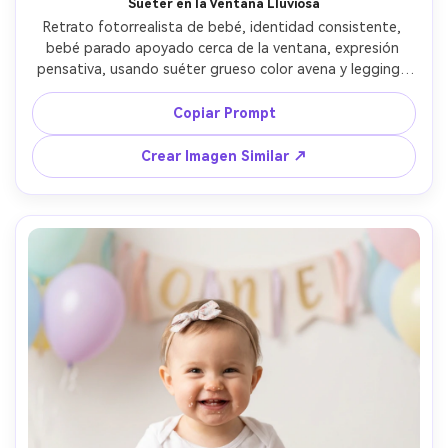
Suéter en la Ventana Lluviosa
Retrato fotorrealista de bebé, identidad consistente, 
bebé parado apoyado cerca de la ventana, expresión 
pensativa, usando suéter grueso color avena y leggings 
suaves, gotas de lluvia en ventana creando bokeh, luz 
diurna fría y difusa, Fujifilm GFX 100S, 80mm f/1.7, 
Copiar Prompt
encuadre de tres cuartos de cuerpo, contraste suave, 
textura realista de piel y tejido, paleta de colores 
Crear Imagen Similar ↗
apagada, ambiente tranquilo y reflexivo --ar 4:5