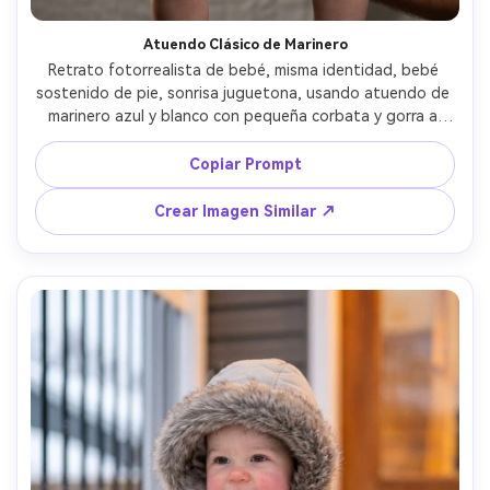
Atuendo Clásico de Marinero
Retrato fotorrealista de bebé, misma identidad, bebé 
sostenido de pie, sonrisa juguetona, usando atuendo de 
marinero azul y blanco con pequeña corbata y gorra a 
juego, fondo: estudio simple con textura sutil, luz de 
softbox con suave luz de contorno, Canon R6, 85mm f/2, 
Copiar Prompt
encuadre de pecho, look editorial nítido, costuras y 
textura de piel realistas, ambiente nostálgico y brillante -
Crear Imagen Similar ↗
-ar 4:5