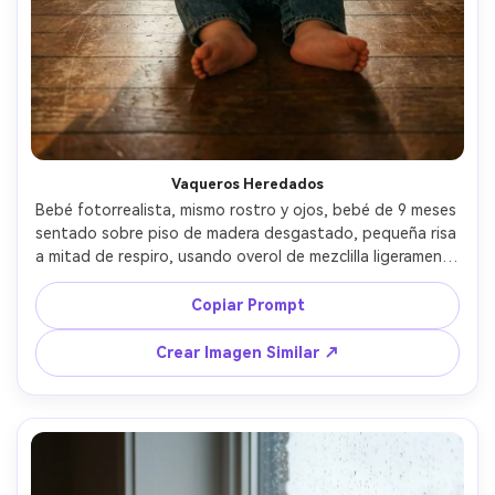
Vaqueros Heredados
Bebé fotorrealista, mismo rostro y ojos, bebé de 9 meses 
sentado sobre piso de madera desgastado, pequeña risa 
a mitad de respiro, usando overol de mezclilla ligeramente 
grande sobre camiseta de rayas manga larga, una tira un 
poco suelta para dar realismo, fondo: sala iluminada por 
Copiar Prompt
sol con motas de polvo, luz dorada de hora dorada con 
suave luz de contorno, Sony A1, 35mm f/1.4, ángulo bajo 
Crear Imagen Similar ↗
a nivel del bebé, composición natural, color tipo película, 
sombras naturales, alto detalle --ar 4:5