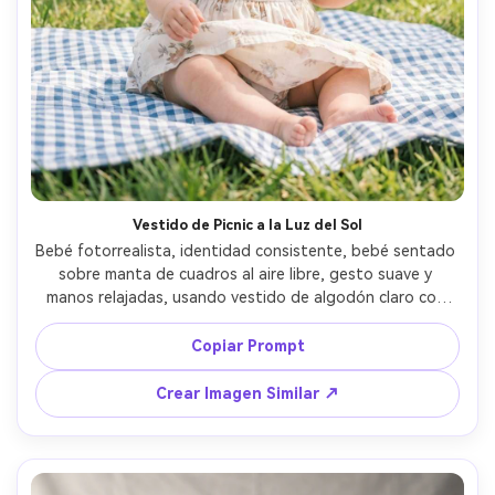
Vestido de Picnic a la Luz del Sol
Bebé fotorrealista, identidad consistente, bebé sentado 
sobre manta de cuadros al aire libre, gesto suave y 
manos relajadas, usando vestido de algodón claro con 
estampado floral, brisa suave moviendo la tela, fondo: 
césped verde y árboles distantes difuminados, luz natural 
Copiar Prompt
brillante con reflector suave, Fujifilm X-T5, 56mm f/1.2, 
encuadre de tres cuartos, gradación aireada de color, piel 
Crear Imagen Similar ↗
y pliegues realistas, recuerdo dulce de verano --ar 4:5