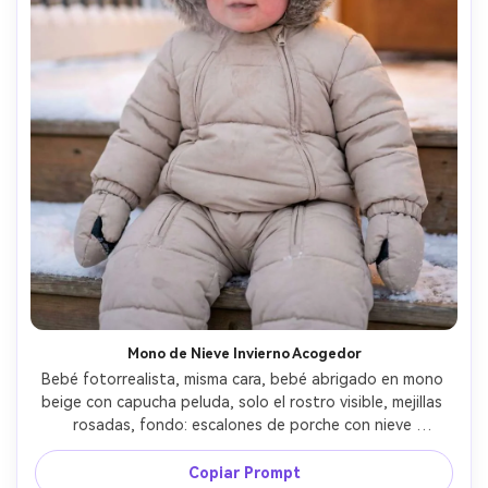
Mono de Nieve Invierno Acogedor
Bebé fotorrealista, misma cara, bebé abrigado en mono 
beige con capucha peluda, solo el rostro visible, mejillas 
rosadas, fondo: escalones de porche con nieve 
difuminada, luz fría diurna con rebote cálido de puerta 
cercana, Nikon Z6II, 50mm f/1.8, retrato cercano, 
Copiar Prompt