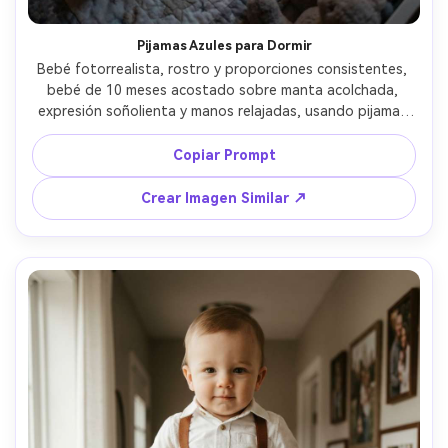
Pijamas Azules para Dormir
Bebé fotorrealista, rostro y proporciones consistentes, 
bebé de 10 meses acostado sobre manta acolchada, 
expresión soñolienta y manos relajadas, usando pijamas 
azules de pies con patrón de lunas, ambiente de 
guardería nocturna con luz de lámpara tenue y bokeh de 
Copiar Prompt
luz nocturna, iluminación cálida de tungsteno mezclada 
con tenue luz lunar de ventana, Canon R5, 50mm f/1.2, 
Crear Imagen Similar ↗
ángulo superior, composición centrada, sombras 
naturales, gradación de color cinematográfica suave, alta 
resolución, realismo editorial, emoción reconfortante al 
final del día --ar 4:5