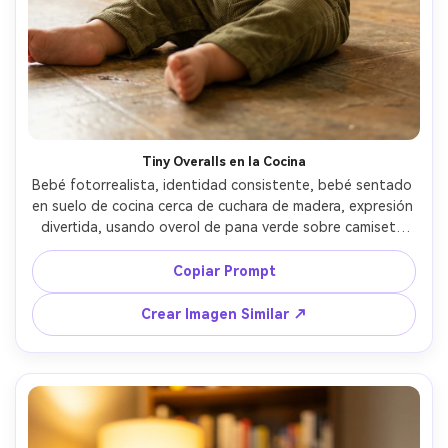
Tiny Overalls en la Cocina
Bebé fotorrealista, identidad consistente, bebé sentado 
en suelo de cocina cerca de cuchara de madera, expresión 
divertida, usando overol de pana verde sobre camiseta 
crema, fondo: gabinetes de cocina soleados difuminados, 
luz de ventana de la mañana, Sony A7IV, 35mm f/1.8, 
Copiar Prompt
composición espontánea de ángulo bajo, tonos cálidos, 
textura realista de pana, ambiente documental de vida 
Crear Imagen Similar ↗
familiar, enfoque nítido --ar 4:5