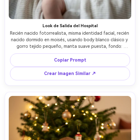
Look de Salida del Hospital
Recién nacido fotorrealista, misma identidad facial, recién 
nacido dormido en moisés, usando body blanco clásico y 
gorro tejido pequeño, manta suave puesta, fondo: 
habitación de hospital difuminada de tonos neutros, luz 
ambiente suave con matiz de ventana, Canon 5D Mark IV, 
Copiar Prompt
85mm f/1.8, ángulo superior, reflejos delicados, textura 
realista de piel, emoción tranquila y agradecida, realismo 
Crear Imagen Similar ↗
documental --ar 4:5