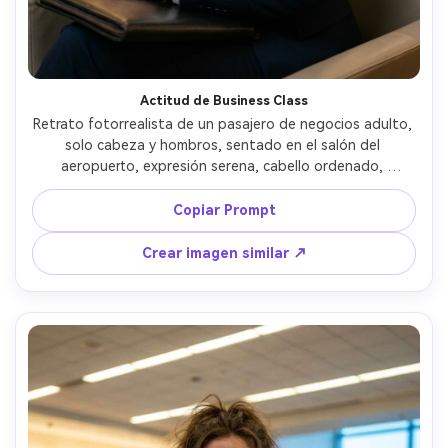
Actitud de Business Class
Retrato fotorrealista de un pasajero de negocios adulto, 
solo cabeza y hombros, sentado en el salón del 
aeropuerto, expresión serena, cabello ordenado, 
maquillaje mínimo, blazer azul marino con camisa blanca 
impecable, reloj y portafolio de cuero, sillones y lámparas 
Copiar Prompt
desenfocados al fondo, luz cálida de tungsteno con 
relleno suave, Canon R5, 50mm f/1.2, composición 
Crear imagen similar ↗
centrada, ángulo a la altura de los ojos, ambiente 
premium editorial, textura fotorrealista de piel, sombras 
naturales, alta resolución, enfoque nítido, tono de color 
fílmico sutil --ar 4:5