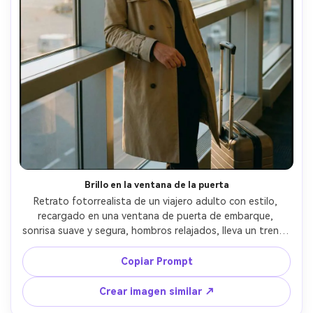
Brillo en la ventana de la puerta
Retrato fotorrealista de un viajero adulto con estilo, 
recargado en una ventana de puerta de embarque, 
sonrisa suave y segura, hombros relajados, lleva un trench 
beige sobre suéter de cuello alto negro, equipaje de 
mano al lado, terminal moderna con pista visible, luz 
Copiar Prompt
dorada entrando por el cristal, luz de relleno sutil en el 
cabello, Sony A7IV, 85mm f/1.4, poca profundidad de 
Crear imagen similar ↗
campo y bokeh, encuadre de medio cuerpo, ligero ángulo 