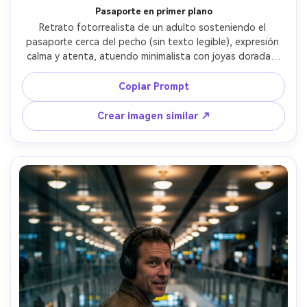
Pasaporte en primer plano
Retrato fotorrealista de un adulto sosteniendo el 
pasaporte cerca del pecho (sin texto legible), expresión 
calma y atenta, atuendo minimalista con joyas doradas, 
fondo de seguridad desenfocado y neutro, simulación de 
luz de softbox con brillos suaves en los ojos, Nikon D850, 
Copiar Prompt
85mm f/1.8, composición cerrada, ángulo a la altura de los 
ojos, ambiente editorial pulcro, poros realistas, sombras 
Crear imagen similar ↗
naturales, enfoque nítido, alta resolución, gradación 
cálida sutil --ar 4:5