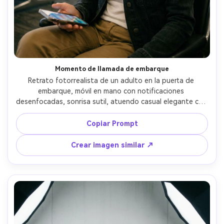
Momento de llamada de embarque
Retrato fotorrealista de un adulto en la puerta de 
embarque, móvil en mano con notificaciones 
desenfocadas, sonrisa sutil, atuendo casual elegante con 
chaqueta vaquera, asientos y pantallas de información 
desenfocados, iluminación mixta balanceada a tonos 
Copiar Prompt
naturales, Fujifilm X-T5, 56mm f/1.2, encuadre de medio 
cuerpo, ambiente documental espontáneo, textura 
Crear imagen similar ↗
realista de la piel, ojos nítidos, alta resolución, gradación 
de color suave y fílmica --ar 4:5