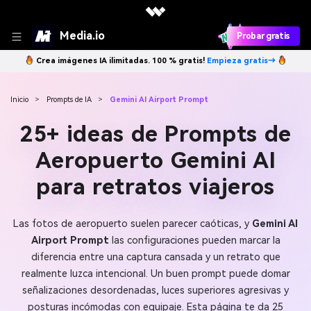
Media.io
Probar gratis
Crea imágenes IA ilimitadas. 100 % gratis!
Empieza gratis→
Inicio
>
Prompts de IA
>
Gemini AI Airport Prompt
25+ ideas de Prompts de
Aeropuerto Gemini AI
para retratos viajeros
Las fotos de aeropuerto suelen parecer caóticas, y
Gemini AI
Airport Prompt
las configuraciones pueden marcar la
diferencia entre una captura cansada y un retrato que
realmente luzca intencional. Un buen prompt puede domar
señalizaciones desordenadas, luces superiores agresivas y
posturas incómodas con equipaje. Esta página te da 25