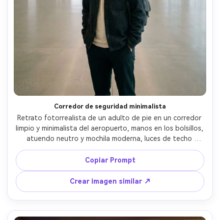
Corredor de seguridad minimalista
Retrato fotorrealista de un adulto de pie en un corredor 
limpio y minimalista del aeropuerto, manos en los bolsillos, 
atuendo neutro y mochila moderna, luces de techo 
repetidas que crean profundidad, luz suave y uniforme, 
Sony A7R V, 50mm f/1.4, plano vertical de cuerpo 
Copiar Prompt
completo, composición simétrica, ambiente moderno y 
tranquilo, detalle realista de piel y tela, alta resolución, 
Crear imagen similar ↗
enfoque preciso, gradación de contraste sutil --ar 4:5