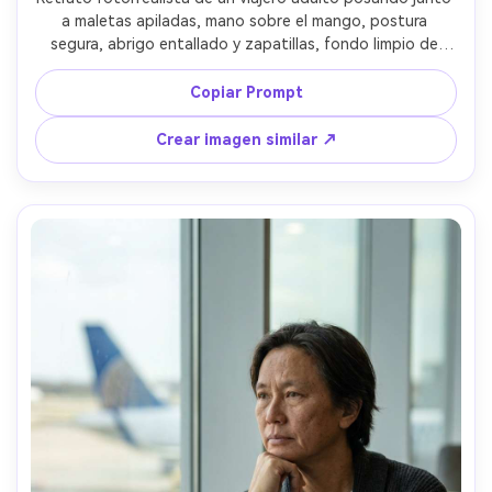
a maletas apiladas, mano sobre el mango, postura 
segura, abrigo entallado y zapatillas, fondo limpio de 
pared terminal, luz suave y uniforme tipo estudio, Canon 
EOS R3, 85mm f/1.4, encuadre de tres cuartos, 
Copiar Prompt
composición centrada, ambiente pulido de moda, trama 
textil realista, sombras naturales, alta resolución, 
Crear imagen similar ↗
enfoque nítido, gradación editorial neutra --ar 4:5