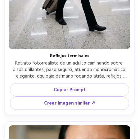
Crea imágenes IA
ilimitadas. 100 %
gratis!
Empieza Gratis→
Reflejos terminales
Retrato fotorrealista de un adulto caminando sobre 
pisos brillantes, paso seguro, atuendo monocromático 
elegante, equipaje de mano rodando atrás, reflejos 
guiando hacia el sujeto, luces terminales brillantes con 
reflejos suaves, Canon R6 Mark II, 35mm f/1.8, plano 
Copiar Prompt
vertical de cuerpo completo, ángulo bajo con líneas guía, 
ambiente moderno y energético, claridad en movimiento 
Crear imagen similar ↗
realista en el rostro, detalles nítidos, alta resolución, 
gradación limpia de color --ar 4:5