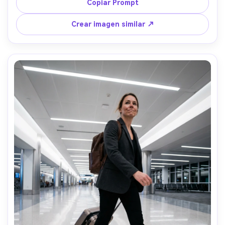
ambiental con relleno suave al rostro, Sony A7S III, 50mm 
Copiar Prompt
f/1.4, encuadre cerrado, poca profundidad de campo, 
ambiente cinematográfico íntimo, textura realista bajo los 
Crear imagen similar ↗
ojos, sombras naturales, alta resolución, enfoque agudo 
en los ojos, grano fílmico --ar 4:5