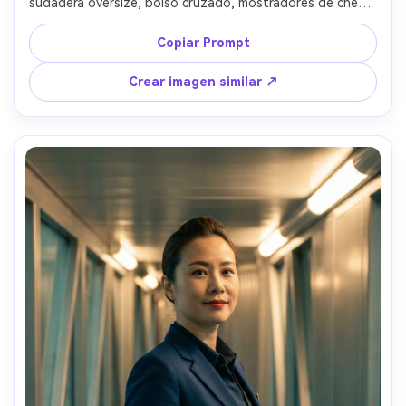
sudadera oversize, bolso cruzado, mostradores de check-
in desenfocados al fondo, luz diurna fría mezclada con 
fluorescentes superiores equilibrados naturalmente, 
Copiar Prompt
Nikon Z8, 35mm f/1.8, encuadre de tres cuartos, solo 
fondo en ligera acción, ambiente animado y alegre, 
Crear imagen similar ↗
textura realista de piel y cabello suelto, contraste limpio, 
alta resolución, ojos definidos, gradación natural de color 
--ar 4:5