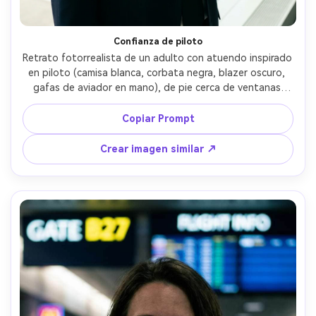
Confianza de piloto
Retrato fotorrealista de un adulto con atuendo inspirado 
en piloto (camisa blanca, corbata negra, blazer oscuro, 
gafas de aviador en mano), de pie cerca de ventanas 
grandes de la terminal con aviones desenfocados atrás, 
luz diurna brillante con difusión suave, Leica SL2, 75mm 
Copiar Prompt
f/2, encuadre de torso, composición ligeramente fuera de 
centro, actitud decidida y audaz, textura realista de piel 
Crear imagen similar ↗
y barba, reflejos naturales, alta resolución, enfoque 
nítido, contraste editorial --ar 4:5