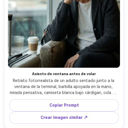
Asiento de ventana antes de volar
Retrato fotorrealista de un adulto sentado junto a la 
ventana de la terminal, barbilla apoyada en la mano, 
mirada pensativa, camiseta blanca bajo cárdigan, cola de 
avión desenfocada afuera, luz diurna suave con relleno 
sutil de reflejos, Sony A7IV, 85mm f/1.8, encuadre cerrado, 
Copiar Prompt
ambiente introvertido y sereno, textura real de piel, 
sombras naturales, alta resolución, enfoque nítido, 
Crear imagen similar ↗
gradación cinematográfica suave --ar 4:5