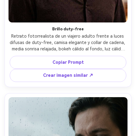
Brillo duty-free
Retrato fotorrealista de un viajero adulto frente a luces 
difusas de duty-free, camisa elegante y collar de cadena, 
media sonrisa relajada, bokeh cálido al fondo, luz cálida 
favorecedora con contraluz sutil, Nikon Z6 II, 85mm f/1.4, 
encuadre de cabeza y hombros, poca profundidad de 
Copiar Prompt
campo, ambiente glamuroso de viaje nocturno, detalle 
realista en piel y cabello, alta resolución, enfoque nítido, 
Crear imagen similar ↗
gradación rica de color --ar 4:5