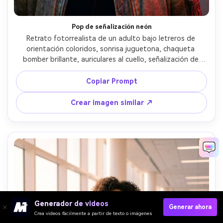
Pop de señalización neón
Retrato fotorrealista de un adulto bajo letreros de 
orientación coloridos, sonrisa juguetona, chaqueta 
bomber brillante, auriculares al cuello, señalización de 
fondo convertida en formas de neón (sin texto legible), 
iluminación mixta con tonos de piel controlados, Fujifilm 
Copiar Prompt
GFX50R, 63mm f/2.8, encuadre de medio cuerpo, leve 
inclinación, ambiente vibrante y energético, textura real 
Crear imagen similar ↗
de piel, alta resolución, foco nítido, saturación de color 
intensa --ar 4:5
Generador de videos
Generar ahora
Crea videos fácilmente a partir de texto o imágenes