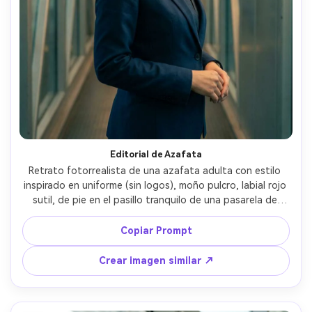
Editorial de Azafata
Retrato fotorrealista de una azafata adulta con estilo 
inspirado en uniforme (sin logos), moño pulcro, labial rojo 
sutil, de pie en el pasillo tranquilo de una pasarela de 
embarque, manos juntas con delicadeza, luz superior 
suave con reflejos controlados, Fujifilm GFX100S, 80mm 
Copiar Prompt
f/1.7, plano medio-corto, composición simétrica, actitud 
profesional y segura, textura realista de la ropa, sombras 
Crear imagen similar ↗
naturales, enfoque nítido, alta resolución, gradación 
cinematográfica azul-verde y cálida --ar 4:5