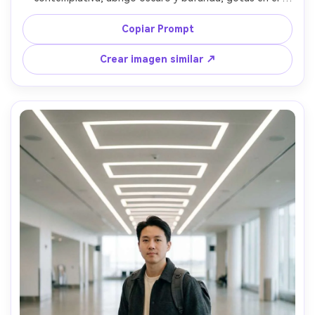
cristal añadiendo textura, luz fría nublada con relleno 
suave al rostro, Canon R5, 70mm f/2, plano medio-corto, 
Copiar Prompt
composición fuera de centro, ambiente cinematográfico 
íntimo, textura de piel realista, sombras naturales, alta 
Crear imagen similar ↗
resolución, ojos enfocados, gradación fría de película --ar 
4:5