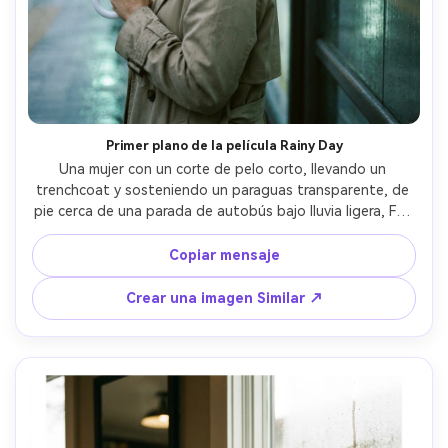
Crea imágenes IA
ilimitadas. 100 %
gratis!
Empieza Gratis→
Primer plano de la película Rainy Day
Una mujer con un corte de pelo corto, llevando un 
trenchcoat y sosteniendo un paraguas transparente, de 
pie cerca de una parada de autobús bajo lluvia ligera, Fuji 
Superia 400 35 mm escaneo con verdes frescos, 
contraste suave y grano, Canon EOS 3+50 mm sensación, 
Copiar mensaje
apretado primer plano con gotas de lluvia bokeh, estado 
de ánimo urbano, textura de piel realista, reflejos 
Crear una imagen Similar ↗
naturales, alta resolución- -ar 4:5