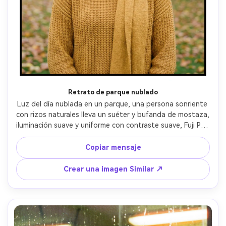
Retrato de parque nublado
Luz del día nublada en un parque, una persona sonriente 
con rizos naturales lleva un suéter y bufanda de mostaza, 
iluminación suave y uniforme con contraste suave, Fuji Pro 
400H 35mm escaneo vibe con color pastel y grano fino, 
Canon EOS 1V +85mm sensación, medio cuerpo editorial 
Copiar mensaje
enmarcado, estado de ánimo tranquilo y accesible, 
textura de piel realista, sombras naturales, alta 
Crear una imagen Similar ↗
resolución- -ar 4:5