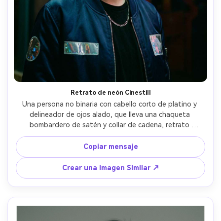
Retrato de neón Cinestill
Una persona no binaria con cabello corto de platino y 
delineador de ojos alado, que lleva una chaqueta 
bombardero de satén y collar de cadena, retrato 
nocturno bajo señalización de neón, Cinestill 800T 35mm 
look de escaneo con sombras azul, cálidas flores de 
Copiar mensaje
halación y texturas de grano de película, Contax T2 38mm 
sensación, medio cuerpo enmarcado, clasificación de 
Crear una imagen Similar ↗
colores cinematográficos, piel realista y caída de sombras 
naturales, alta resolución, ojos agudos- -ar 4:5