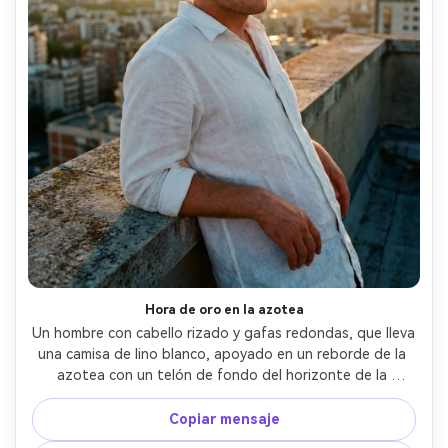
Hora de oro en la azotea
Un hombre con cabello rizado y gafas redondas, que lleva 
una camisa de lino blanco, apoyado en un reborde de la 
azotea con un telón de fondo del horizonte de la 
azotea, vibración de retratos de la hora dorada con 
retroiluminación, aspecto de escaneo Kodak Portra 800 
Copiar mensaje
35mm, grano visible y tonos de piel cálidos, aspecto Sony 