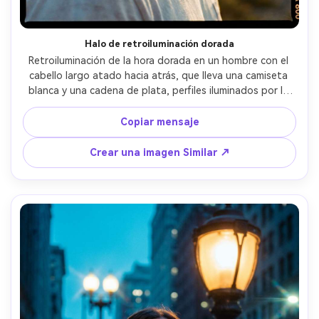
Halo de retroiluminación dorada
Retroiluminación de la hora dorada en un hombre con el 
cabello largo atado hacia atrás, que lleva una camiseta 
blanca y una cadena de plata, perfiles iluminados por la 
llanta con destello solar y halación suave, Kodak Portra 
800 35mm escaneo look, Nikon FE2+85mm sensación, 
Copiar mensaje
retrato ajustado con profundidad de campo poco 
profunda, cálido estado de ánimo nostálgico, textura de 
Crear una imagen Similar ↗
piel realista, sombras naturales, alta resolución- -ar 4:5