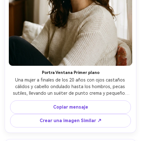
Portra Ventana Primer plano
Una mujer a finales de los 20 años con ojos castaños 
cálidos y cabello ondulado hasta los hombros, pecas 
sutiles, llevando un suéter de punto crema y pequeños 
aros dorados, sentada junto a una luz de ventana suave 
en un apartamento tranquilo, Kodak Portra 400 35mm 
Copiar mensaje
escaneo look con grano suave y halación suave, Canon 
AE-1+50mm f/1.8 sensación, profundidad de campo poco 
Crear una imagen Similar ↗
profunda, primer plano de luz natural apretado, estado 
de ánimo íntimo calmado, textura de piel realista y 
sombras naturales, alta resolución, enfoque nítido, 