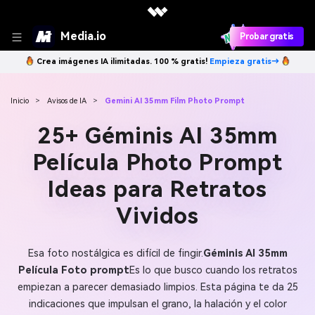
Media.io
Probar gratis
Crea imágenes IA ilimitadas. 100 % gratis!
Empieza gratis→
Inicio
>
Avisos de IA
>
Gemini AI 35mm Film Photo Prompt
25+ Géminis AI 35mm
Película Photo Prompt
Ideas para Retratos
Vividos
Esa foto nostálgica es difícil de fingir.
Géminis AI 35mm
Película Foto prompt
Es lo que busco cuando los retratos
empiezan a parecer demasiado limpios. Esta página te da 25
indicaciones que impulsan el grano, la halación y el color