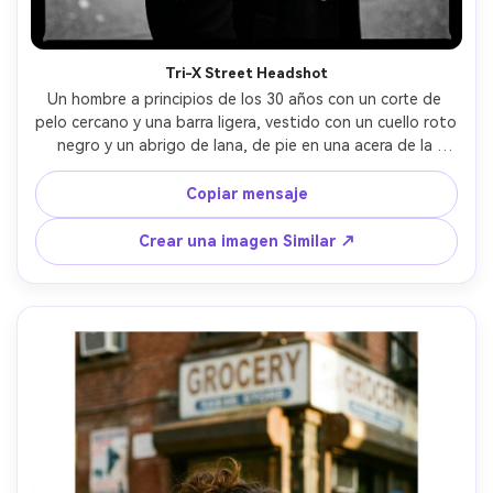
Tri-X Street Headshot
Un hombre a principios de los 30 años con un corte de 
pelo cercano y una barra ligera, vestido con un cuello roto 
negro y un abrigo de lana, de pie en una acera de la 
ciudad, escaneo Kodak Tri-X 400 en blanco y negro de 35 
mm con grano pronunciado y contraste profundo, 
Copiar mensaje
sensación Leica M6+35 mm, marco medio cuerpo, ligero 
ángulo hacia abajo, bordes iluminados por las llantas de 
Crear una imagen Similar ↗
los faros del coche que pasan, estado de ánimo editorial 
seguro, poros realistas y sombras naturales, alta 
resolución, enfoque nítido-AR 4:5