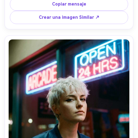
cálidos y grano visible, Nikon FM2+50 mm sensación, 
Copiar mensaje
primer plano medio, composición fuera del centro, al aire 
libre cerca de una tienda de la esquina, estado de ánimo 
Crear una imagen Similar ↗
alegre, textura de la piel realista, sombras naturales, 
suavidad sutil de la lente, alta resolución- -ar 4:5