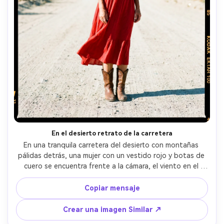
En el desierto retrato de la carretera
En una tranquila carretera del desierto con montañas 
pálidas detrás, una mujer con un vestido rojo y botas de 
cuero se encuentra frente a la cámara, el viento en el 
pelo, Kodak Ektar 100 35mm escaneo look con color 
punzante y grano nítido, Nikon F3+85mm sensación, 
Copiar mensaje
completo a medio cuerpo crop en 4:5, sol brillante con 
sombras controladas, estado de ánimo aventurero, 
Crear una imagen Similar ↗
textura de piel realista, alta resolución-AR 4:5