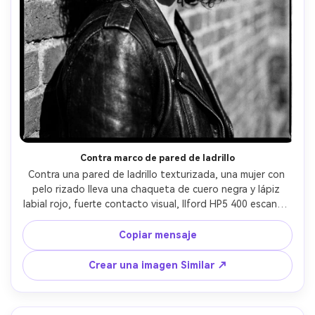
Contra marco de pared de ladrillo
Contra una pared de ladrillo texturizada, una mujer con 
pelo rizado lleva una chaqueta de cuero negra y lápiz 
labial rojo, fuerte contacto visual, Ilford HP5 400 escaneo 
de 35 mm en blanco y negro con grano nítido, sensación 
Leica M6+50 mm, composición clásica de cabeza y 
Copiar mensaje
hombros, luz lateral dura con borde de sombra nítido, 
estado de ánimo editorial audaz, textura de piel realista, 
Crear una imagen Similar ↗
alta resolución- -ar 4:5