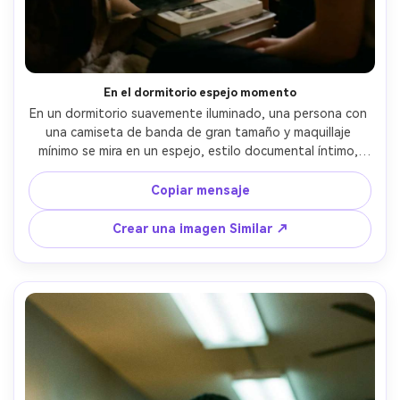
En el dormitorio espejo momento
En un dormitorio suavemente iluminado, una persona con 
una camiseta de banda de gran tamaño y maquillaje 
mínimo se mira en un espejo, estilo documental íntimo, 
escaneo Portra 400 de 35 mm con grano suave y ligera 
neblina, sensación Olympus OM-1+50 mm, enmarcado 
Copiar mensaje
fuera de ángulo que captura reflejo, clasificación de color 
silenciada, estado de ánimo vulnerable tranquilo, textura 
Crear una imagen Similar ↗
de piel realista, sombras naturales, alta resolución- -ar 4:5