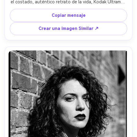
el costado, auténtico retrato de la vida, Kodak Ultramax 
400 35mm escaneo look con medios saturados y grano 
notable, Canon A-1+50mm sensación, primer plano medio, 
Copiar mensaje
fluorescentes sobre la cabeza equilibrados con tonos 
cálidos, estado de ánimo fresco de corte seguro, textura 
Crear una imagen Similar ↗
de piel realista, alta resolución- -ar 4:5