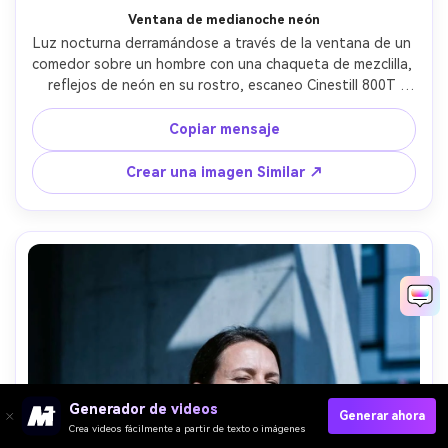
Ventana de medianoche neón
Luz nocturna derramándose a través de la ventana de un 
comedor sobre un hombre con una chaqueta de mezclilla, 
reflejos de neón en su rostro, escaneo Cinestill 800T 
35mm con fuertes flores de halación y grano visible, 
sensación Contax G2+45mm, primer plano a través del 
Copiar mensaje
vidrio, estado de ánimo cinematográfico noir, textura 
realista de la piel, reflejos naturales, alta resolución- -ar 
Crear una imagen Similar ↗
4:5
Generador de videos
Generar ahora
Crea videos fácilmente a partir de texto o imágenes