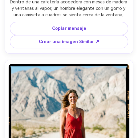
Dentro de una cafetería acogedora con mesas de madera 
y ventanas al vapor, un hombre elegante con un gorro y 
una camiseta a cuadros se sienta cerca de la ventana, 
primer plano de luz natural, Kodak Gold 200 35mm lab 
scan look con reflejos cálidos y grano fino, Fujifilm X-
Copiar mensaje
T5+56mm f/1.2 sensación, composición editorial sincera, 
bokeh de fondo suave, estado de ánimo relajado de 
Crear una imagen Similar ↗
narración, piel realista y sombras naturales, alta 
resolución-AR 4:5