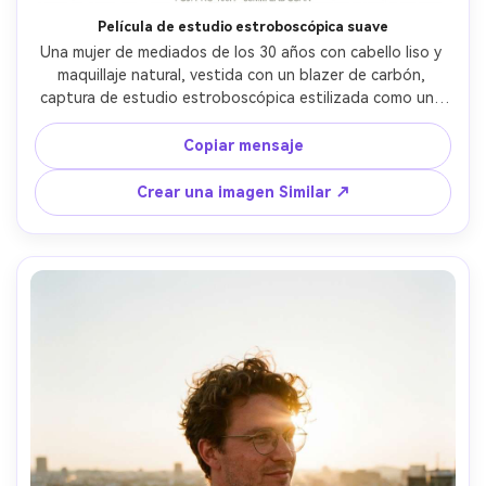
Película de estudio estroboscópica suave
Una mujer de mediados de los 30 años con cabello liso y 
maquillaje natural, vestida con un blazer de carbón, 
captura de estudio estroboscópica estilizada como una 
película de 35 mm, estética de escaneo Fuji Pro 400H con 
verdes pastel, grano sutil y suave roll-off de resaltado, 
Copiar mensaje
Hasselblad X2D look pero etiquetado como escaneo de 
laboratorio de 35 mm, sensación de 85 mm f/1.4, enmarco 
Crear una imagen Similar ↗
editorial medio cuerpo, fondo gris limpio, estado de 
ánimo profesional equilibrado, textura de piel realista, 
alta resolución- -ar 4:5