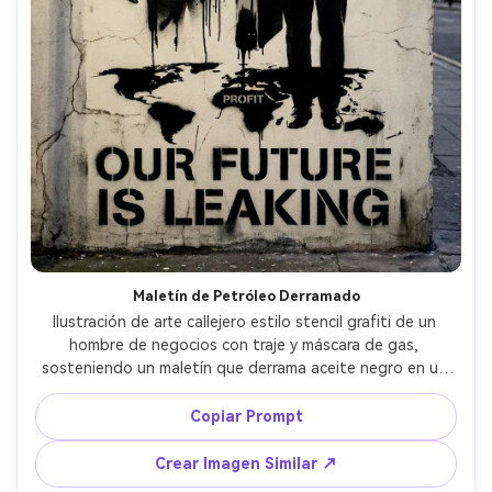
Maletín de Petróleo Derramado
Ilustración de arte callejero estilo stencil grafiti de un 
hombre de negocios con traje y máscara de gas, 
sosteniendo un maletín que derrama aceite negro en un 
charco con forma de continente, stencils de alto 
contraste, acento verde tóxico en los filtros de la 
Copiar Prompt
máscara, muro de concreto agrietado, goteos de aerosol 
y bordes ásperos, comentario político audaz, encuadre 
Crear Imagen Similar ↗
como póster, iluminación suave cinematográfica --ar 4:5