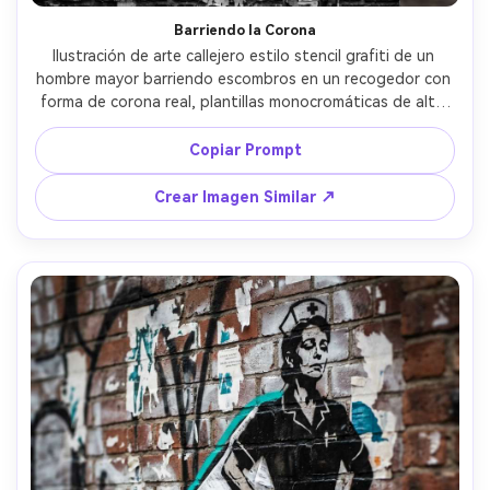
Barriendo la Corona
Ilustración de arte callejero estilo stencil grafiti de un 
hombre mayor barriendo escombros en un recogedor con 
forma de corona real, plantillas monocromáticas de alto 
contraste, un acento dorado solo en el contorno de la 
corona, muro de ladrillo áspero con bordes de papel roto, 
Copiar Prompt
niebla de aerosol, sátira política cruda, fuerte línea de 
barrido diagonal, espacio minimalista para leyenda, lente 
Crear Imagen Similar ↗
de 85 mm, poca profundidad de campo, iluminación suave 
cinematográfica --ar 4:5