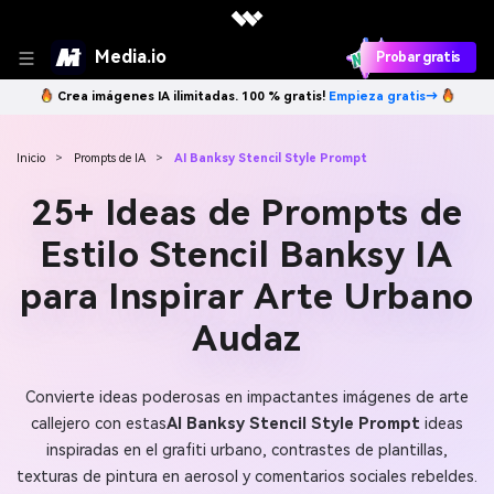
Media.io
Probar gratis
Crea imágenes IA ilimitadas. 100 % gratis!
Empieza gratis→
Inicio
>
Prompts de IA
>
AI Banksy Stencil Style Prompt
25+ Ideas de Prompts de
Estilo Stencil Banksy IA
para Inspirar Arte Urbano
Audaz
Convierte ideas poderosas en impactantes imágenes de arte
callejero con estas
AI Banksy Stencil Style Prompt
ideas
inspiradas en el grafiti urbano, contrastes de plantillas,
texturas de pintura en aerosol y comentarios sociales rebeldes.