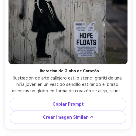
Liberación de Globo de Corazón
Ilustración de arte callejero estilo stencil grafiti de una 
niña joven en un vestido sencillo estirando el brazo 
mientras un globo en forma de corazón se aleja, silueta 
negra con bordes definidos, único acento en globo rojo 
brillante, textura de muro de concreto agrietado, sutil 
Copiar Prompt
rocío de aerosol, goteos de pintura, esquinas de póster 
desgarrado, espacio para leyenda irónica minimalista, 
Crear Imagen Similar ↗
composición de espacio negativo audaz, ambiente 
poderoso y esperanzador, diseño mural de obra maestra, 
lente de 85 mm, poca profundidad de campo, iluminación 