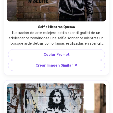
Selfie Mientras Quema
Ilustración de arte callejero estilo stencil grafiti de un 
adolescente tomándose una selfie sonriente mientras un 
bosque arde detrás como llamas estilizadas en stencil, 
formas recortadas en blanco y negro, un acento naranja 
vivo solo en las llamas, textura de muro de ladrillo 
Copiar Prompt
deteriorado, rocío de aerosol y goteos, ambiente irónico 
oscuro, composición vertical fuerte con teléfono en primer 
Crear Imagen Similar ↗
plano, lente de 85 mm, poca profundidad de campo, 
iluminación suave cinematográfica --ar 4:5