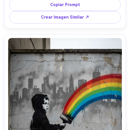
notificación, pared de callejón urbano con suciedad y 
Copiar Prompt
pintura descascarada, bordes de aerosol ásperos y 
manchas del stencil, sombra sutil como póster pegado, 
Crear Imagen Similar ↗
ambiente satírico, composición gráfica audaz con espacio 
para texto en la parte inferior, lente de 85 mm, poca 
profundidad de campo, iluminación suave cinematográfica 
--ar 4:5