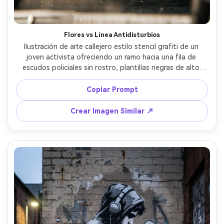
Flores vs Línea Antidisturbios
Ilustración de arte callejero estilo stencil grafiti de un 
joven activista ofreciendo un ramo hacia una fila de 
escudos policiales sin rostro, plantillas negras de alto 
contraste, bordes de máscara afilados, un solo acento 
rosa suave solo en las flores, muro de ladrillo envejecido 
Copiar Prompt
con restos de pósteres viejos, ligera niebla de aerosol, 
gotas de pintura debajo de las figuras, tensión 
Crear Imagen Similar ↗
cinematográfica, encuadre centrado fuerte con mucho 
espacio negativo, energía de mural de protesta, lente de 
85 mm, poca profundidad de campo --ar 4:5