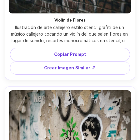
Violín de Flores
Ilustración de arte callejero estilo stencil grafiti de un 
músico callejero tocando un violín del que salen flores en 
lugar de sonido, recortes monocromáticos en stencil, un 
acento violeta en los pétalos, muro de ladrillo envejecido 
con restos de grafiti viejo, sutil rocío, ambiente poético y 
Copiar Prompt
esperanzador, encuadre vertical elegante, lente de 85 
mm, poca profundidad de campo, iluminación suave 
Crear Imagen Similar ↗
cinematográfica --ar 4:5