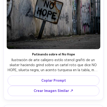
Patinando sobre el No Hope
Ilustración de arte callejero estilo stencil grafiti de un 
skater haciendo grind sobre un cartel roto que dice NO 
HOPE, silueta negra, un acento turquesa en la tabla, muro 
de concreto áspero con arañazos, goteos de pintura del 
letrero, movimiento diagonal dinámico, ambiente rebelde, 
Copiar Prompt
espacio negativo audaz arriba, lente de 85 mm, poca 
profundidad de campo, iluminación suave cinematográfica 
Crear Imagen Similar ↗
--ar 4:5