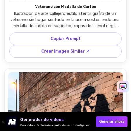
Veterano con Medalla de Cartón
Ilustración de arte callejero estilo stencil grafiti de un 
veterano sin hogar sentado en la acera sosteniendo una 
medalla de cartón en su pecho, capas de stencil negro 
con bordes ásperos y recortados, un acento dorado 
apagado en la medalla, fondo de muro de concreto 
Copiar Prompt
manchado, sutiles goteos de pintura, ambiente emotivo y 
silencioso, composición vertical ajustada, lente de 85 mm, 
Crear Imagen Similar ↗
poca profundidad de campo, iluminación suave 
cinematográfica --ar 4:5
Generador de videos
Generar ahora
Crea videos fácilmente a partir de texto o imágenes