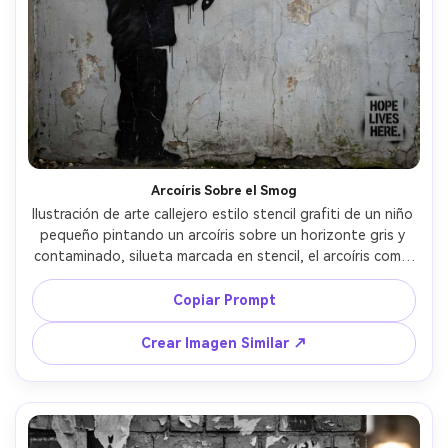
Arcoíris Sobre el Smog
Ilustración de arte callejero estilo stencil grafiti de un niño 
pequeño pintando un arcoíris sobre un horizonte gris y 
contaminado, silueta marcada en stencil, el arcoíris como 
único acento multicolor, textura de cemento agrietado y 
deteriorado con goteos de aerosol, aspecto de stencil 
Copiar Prompt
recortado con formas limpias, mensaje social 
esperanzador, composición vertical equilibrada como un 
Crear Imagen Similar ↗
póster, lente de 85 mm, poca profundidad de campo, 
iluminación suave cinematográfica --ar 4:5