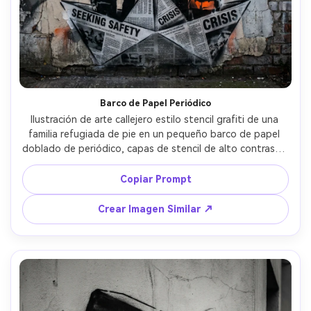
Crea imágenes IA
ilimitadas. 100 %
gratis!
Empieza Gratis→
Barco de Papel Periódico
Ilustración de arte callejero estilo stencil grafiti de una 
familia refugiada de pie en un pequeño barco de papel 
doblado de periódico, capas de stencil de alto contraste, 
un acento naranja en el chaleco salvavidas, textura de 
muro de puerto envejecido con pintura descascarada, 
Copiar Prompt
niebla de pintura en aerosol, ambiente documental 
emotivo, fuerte composición vertical de póster, cielo de 
Crear Imagen Similar ↗
espacio negativo para leyenda, lente de 85 mm, poca 
profundidad de campo, iluminación suave cinematográfica 
--ar 4:5