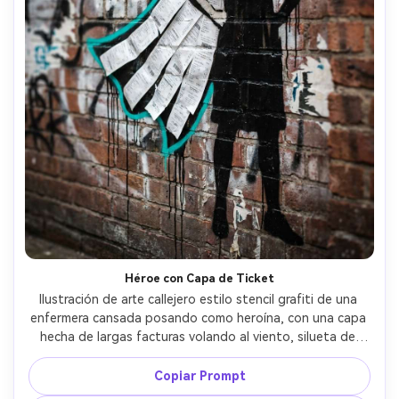
Héroe con Capa de Ticket
Ilustración de arte callejero estilo stencil grafiti de una 
enfermera cansada posando como heroína, con una capa 
hecha de largas facturas volando al viento, silueta de 
stencil negro con bordes nítidos, acento turquesa 
resaltando el borde de la capa, textura de muro 
Copiar Prompt
desgastado con restos de pegamento de póster, goteo 