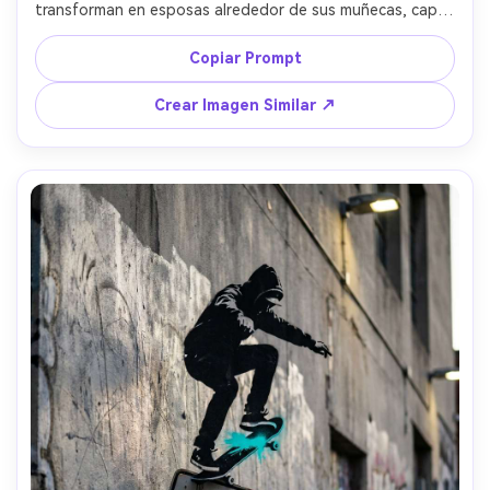
transforman en esposas alrededor de sus muñecas, capas 
de stencil de alto contraste, un acento rosa fuerte en 
una etiqueta de marca, muro de ciudad desgastado con 
Copiar Prompt
bordes rasgados de póster, líneas de corte del stencil 
visibles, sátira sobre el consumismo, composición de 
Crear Imagen Similar ↗
póster centrada, lente de 85 mm, poca profundidad de 
campo, iluminación suave cinematográfica --ar 4:5