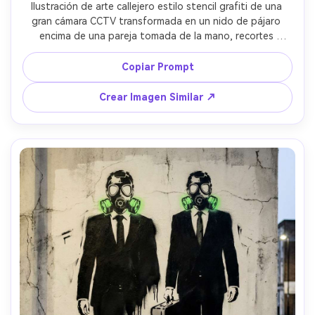
Ilustración de arte callejero estilo stencil grafiti de una 
gran cámara CCTV transformada en un nido de pájaro 
encima de una pareja tomada de la mano, recortes 
monocromáticos en stencil, un acento amarillo cálido en 
un solo huevo en el nido, muro de calle áspero con yeso 
Copiar Prompt
rayado, sangrado sutil del stencil, ambiente romántico 
satírico, composición descentrada con formas de silueta 
Crear Imagen Similar ↗
fuerte, lente de 85 mm, poca profundidad de campo, 
iluminación suave cinematográfica --ar 4:5