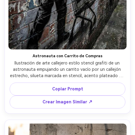
Astronauta con Carrito de Compras
Ilustración de arte callejero estilo stencil grafiti de un 
astronauta empujando un carrito vacío por un callejón 
estrecho, silueta marcada en stencil, acento plateado en 
el visor del casco, textura de muro áspero con pintura 
descascarada y bordes de posters, niebla de aerosol, 
Copiar Prompt
ambiente solitario y surrealista, líneas de perspectiva 
fuertes --ar 4:5
Crear Imagen Similar ↗