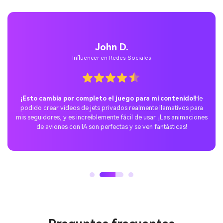
Emily T.
Diseñadora Gráfica
Buscaba algo que añadiera un toque extra a mis diseños de viajes,
¡y esta herramienta no me decepcionó!
La animación del efecto
de avión es absolutamente perfecta para mis proyectos
y
aporta una dosis de lujo y emoción a todo mi trabajo creativo.
Preguntas frecuentes