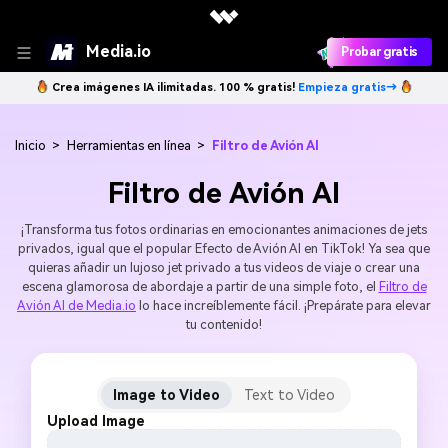
Media.io
Probar gratis
Crea imágenes IA ilimitadas. 100 % gratis!
Empieza gratis→
Inicio
>
Herramientas en línea
>
Filtro de Avión AI
Filtro de Avión AI
¡Transforma tus fotos ordinarias en emocionantes animaciones de jets
privados, igual que el popular Efecto de Avión AI en TikTok! Ya sea que
quieras añadir un lujoso jet privado a tus videos de viaje o crear una
escena glamorosa de abordaje a partir de una simple foto, el
Filtro de
Avión AI de Media.io
lo hace increíblemente fácil. ¡Prepárate para elevar
tu contenido!
Image to Video
Text to Video
Upload Image