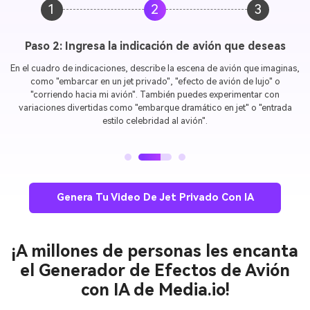
1
2
3
Paso 3: Genera y comparte tu video de avión con IA
Haz clic en
Generar
y deja que nuestra IA cree tu video de jet privado en
cuestión de momentos. En segundos, tendrás un video animado de
avión listo para descargar en HD y compartir en TikTok, Reels o Shorts
—¡absolutamente sin necesidad de experiencia en edición!
Genera Tu Video De Jet Privado Con IA
¡A millones de personas les encanta
el Generador de Efectos de Avión
con IA de Media.io!